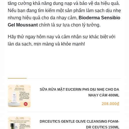
tăng cường khả năng dung nạp và bảo vệ da hiệu quả.
Nếu bạn đang tìm kiếm một sản phẩm làm sạch dịu nhẹ
nhưng hiệu quả cho da nhạy cảm,
Bioderma Sensibio
Gel Moussant
chính là sự lựa chọn lý tưởng.
Hãy thử ngay hôm nay và cảm nhận sự khác biệt với
làn da sạch, mịn màng và khỏe mạnh!
Ảnh sản phẩm
Mô 
Số 
Đơn
SỮA RỬA MẶT EUCERIN PH5 DỊU NHẸ CHO DA
NHẠY CẢM 400ML
208.000₫
DRCEUTICS GENTLE OLIVE CLEANSING FOAM-
DR CEUTICS 150ML