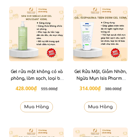
Gel rửa mặt không có xà
Gel Rửa Mặt, Giảm Nhờn,
phòng, làm sạch, loại bỏ
Ngừa Mụn Isis Pharma
tế bào da chết SVR 400ml
Teenderm Gel 150ml
428.000₫
314.000₫
555.000₫
380.000₫
Mua Hàng
Mua Hàng