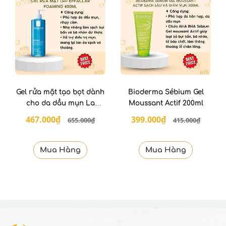
Gel rửa mặt tạo bọt dành
Bioderma Sébium Gel
cho da dầu mụn La
Moussant Actif 200ml
Roche-Posay 400ml
467.000₫
399.000₫
655.000₫
415.000₫
Mua Hàng
Mua Hàng