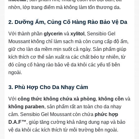
nhờn, lớp trang điểm mà không làm tổn thương da.
2. Dưỡng Ẩm, Củng Cố Hàng Rào Bảo Vệ Da
Với thành phần
glycerin
và
xylitol
, Sensibio Gel
Moussant không chỉ làm sạch mà còn cung cấp độ ẩm,
giữ cho làn da mềm mịn suốt cả ngày. Sản phẩm giúp
kích thích cơ thể sản xuất ra các chất béo tự nhiên, từ
đó củng cố hàng rào bảo vệ da khỏi các yếu tố bên
ngoài.
3. Phù Hợp Cho Da Nhạy Cảm
Với
công thức không chứa xà phòng
,
không cồn
và
không paraben
, sản phẩm rất an toàn cho da nhạy
cảm. Sensibio Gel Moussant còn chứa
phức hợp
D.A.F™
, giúp tăng cường khả năng dung nạp và bảo
vệ da khỏi các kích thích từ môi trường bên ngoài.