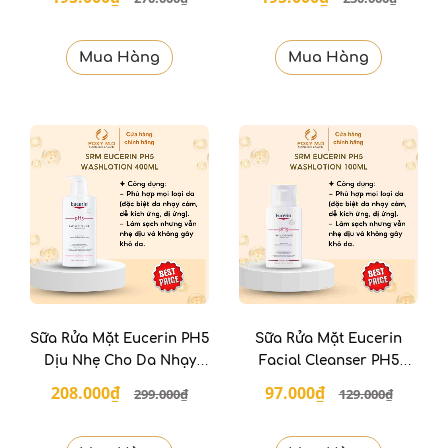
150ml
Cleanser 75g
Mua Hàng
Mua Hàng
Sữa Rửa Mặt Eucerin PH5
Sữa Rửa Mặt Eucerin
Dịu Nhẹ Cho Da Nhạy
Facial Cleanser PH5
Cảm 400ml
Sensitive Skin 100Ml
208.000₫
97.000₫
299.000₫
129.000₫