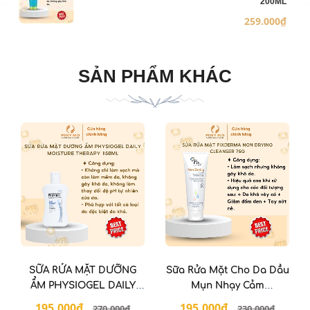
200ML
259.000₫
SẢN PHẨM KHÁC
SỮA RỬA MẶT DƯỠNG
Sữa Rửa Mặt Cho Da Dầu
ẨM PHYSIOGEL DAILY
Mụn Nhạy Cảm
MOISTURE THERAPY
FIXDERMA Non Drying
195.000₫
195.000₫
270.000₫
230.000₫