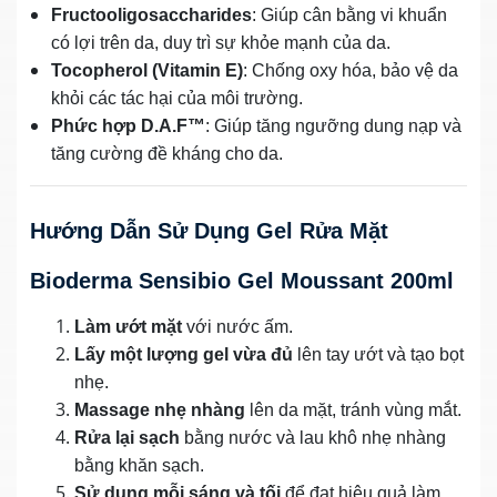
Fructooligosaccharides
: Giúp cân bằng vi khuẩn
có lợi trên da, duy trì sự khỏe mạnh của da.
Tocopherol (Vitamin E)
: Chống oxy hóa, bảo vệ da
khỏi các tác hại của môi trường.
Phức hợp D.A.F™
: Giúp tăng ngưỡng dung nạp và
tăng cường đề kháng cho da.
Hướng Dẫn Sử Dụng Gel Rửa Mặt
Bioderma Sensibio Gel Moussant 200ml
Làm ướt mặt
với nước ấm.
Lấy một lượng gel vừa đủ
lên tay ướt và tạo bọt
nhẹ.
Massage nhẹ nhàng
lên da mặt, tránh vùng mắt.
Rửa lại sạch
bằng nước và lau khô nhẹ nhàng
bằng khăn sạch.
Sử dụng mỗi sáng và tối
để đạt hiệu quả làm