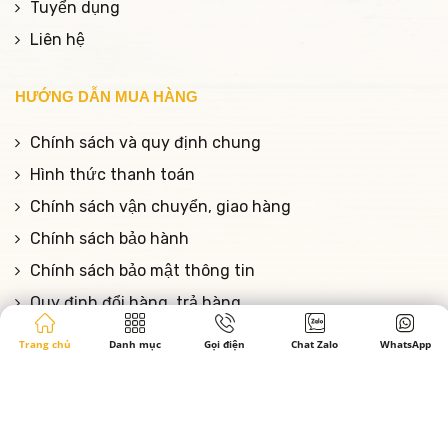
Tuyển dụng
Liên hệ
HƯỚNG DẪN MUA HÀNG
Chính sách và quy định chung
Hình thức thanh toán
Chính sách vận chuyển, giao hàng
Chính sách bảo hành
Chính sách bảo mật thông tin
Quy định đổi hàng, trả hàng
Trang chủ
Danh mục
Gọi điện
Chat Zalo
WhatsApp
Copyrights © Phòng Khám Da Liễu Foxy M.D - Dr Hưng
Nguyễn |
Designed by Song Lê