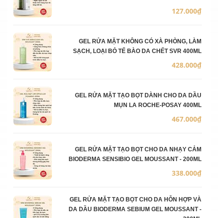
127.000₫
GEL RỬA MẶT KHÔNG CÓ XÀ PHÒNG, LÀM
SẠCH, LOẠI BỎ TẾ BÀO DA CHẾT SVR 400ML
428.000₫
GEL RỬA MẶT TẠO BỌT DÀNH CHO DA DẦU
MỤN LA ROCHE-POSAY 400ML
467.000₫
GEL RỬA MẶT TẠO BỌT CHO DA NHẠY CẢM
BIODERMA SENSIBIO GEL MOUSSANT - 200ML
338.000₫
GEL RỬA MẶT TẠO BỌT CHO DA HỖN HỢP VÀ
DA DẦU BIODERMA SEBIUM GEL MOUSSANT -