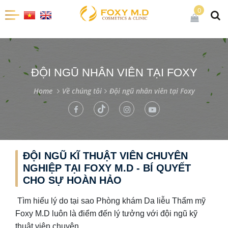
0
ĐỘI NGŨ NHÂN VIÊN TẠI FOXY
Home
Về chúng tôi
Đội ngũ nhân viên tại Foxy
ĐỘI NGŨ KĨ THUẬT VIÊN CHUYÊN
NGHIỆP TẠI FOXY M.D - BÍ QUYẾT
CHO SỰ HOÀN HẢO
Tìm hiểu lý do tại sao Phòng khám Da liễu Thẩm mỹ
Foxy M.D luôn là điểm đến lý tưởng với đội ngũ kỹ
thuật viên chuyên