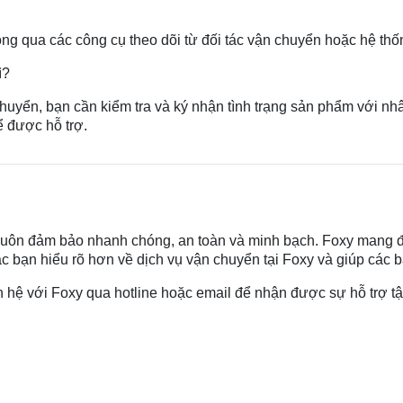
hông qua các công cụ theo dõi từ đối tác vận chuyển hoặc hệ thố
ì?
huyển, bạn cần kiểm tra và ký nhận tình trạng sản phẩm với nhâ
 được hỗ trợ.
 luôn đảm bảo nhanh chóng, an toàn và minh bạch. Foxy mang 
ác bạn hiểu rõ hơn về dịch vụ vận chuyển tại Foxy và giúp các
n hệ với Foxy qua hotline hoặc email để nhận được sự hỗ trợ tậ