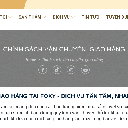
m
TÔI
SẢN PHẨM
DỊCH VỤ
TIN TỨC
TUYỂN DỤ
CHÍNH SÁCH VẬN CHUYỂN, GIAO HÀNG
Home
Chính sách vận chuyển, giao hàng
AO HÀNG TẠI FOXY - DỊCH VỤ TẬN TÂM, NH
cam kết mang đến cho các bạn trải nghiệm mua sắm tuyệt vời v
ảm bảo sự minh bạch trong quy trình vận chuyển, hỗ trợ khách h
i ích khi lựa chọn dịch vụ giao hàng tại Foxy trong bài viết dướ