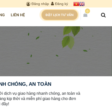
Đăng nhập
Đăng ký
0
ĐẶT LỊCH TƯ VẤN
NG
LIÊN HỆ
ANH CHÓNG, AN TOÀN
ới dịch vụ giao hàng nhanh chóng, an toàn và
àng kịp thời và miễn phí giao hàng cho đơn
i đây!