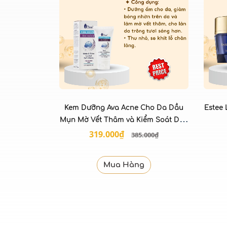
Kem Dưỡng Ava Acne Cho Da Dầu
Estee
Mụn Mờ Vết Thâm và Kiểm Soát Dầu
50ml
319.000₫
385.000₫
Mua Hàng