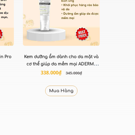
in Pro
Kem dưỡng ẩm dành cho da mặt và
cơ thể giúp da mềm mại ADERMA
Exomega Allergo Emollient Balm
338.000₫
345.000₫
40ml
Mua Hàng