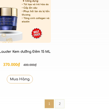
 Lauder Kem dưỡng Đêm 15 ML
370.000₫
400.000₫
Mua Hàng
1
2