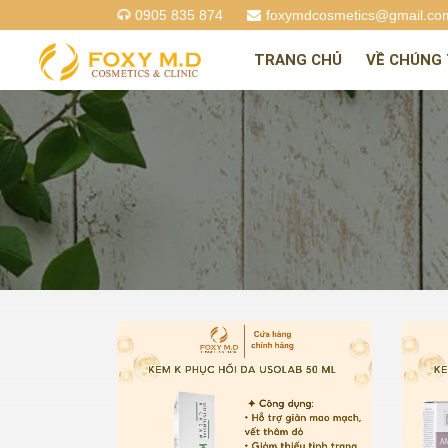
0905 835 874
foxymdcosmetics@gmail.co
TRANG CHỦ
VỀ CHÚNG 