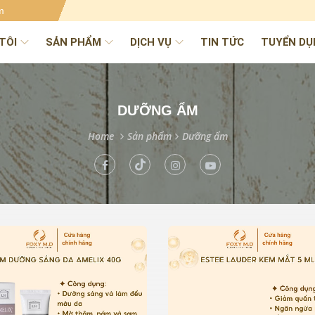
m
TÔI
SẢN PHẨM
DỊCH VỤ
TIN TỨC
TUYỂN DỤ
DƯỠNG ẨM
Home
Sản phẩm
Dưỡng ẩm