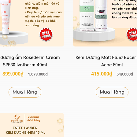
 dưỡng ẩm Rosederm Cream
Kem Dưỡng Matt Fluid Eucer
SPF30 Ivatherm 40ml
Acne 50ml
899.000₫
415.000₫
1.078.000₫
549.000₫
Mua Hàng
Mua Hàng