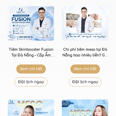
Chi phí tiêm meso tại Đà
Tiêm Skinbooster Fusion
Nẵng bao nhiêu tiền? Giá
Tại Đà Nẵng – Cấp Ẩm
tiêm meso mắt, meso
Sâu Và Phục Hồi Da Từ
sáng da, meso căng
Bên Trong
Xem chi tiết
Xem chi tiết
bóng?
Đặt lịch ngay
Đặt lịch ngay