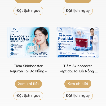
Sâu
Đặt lịch ngay
Đặt lịch ngay
Tiêm Skinbooster
Tiêm Skinbooster
Rejuran Tại Đà Nẵng –
Peptidal Tại Đà Nẵng –
PDRN Hàn Quốc Tái Tạo
Peptide Sinh Học Thế Hệ
Da Chuyên Sâu Nhất
Mới Chống Lão Hóa
Xem chi tiết
Xem chi tiết
Chuyên Sâu
Đặt lịch ngay
Đặt lịch ngay