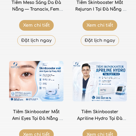
Tiêm Skinbooster Mắt
Tiêm Meso Sáng Da Đà
Rejuran I Tại Đà Nẵng –
Nẵng — Tranacix, Femi
PDRN Chuyên Biệt Tái Tạo
GLU, OAZ, Cellbooster
Da Vùng Mắt
Glow tại Foxy M.D Clinic
Xem chi tiết
Xem chi tiết
Đặt lịch ngay
Đặt lịch ngay
Tiêm Skinbooster Mắt
Tiêm Skinbooster
Ami Eyes Tại Đà Nẵng –
Apriline Hydro Tại Đà
Cải Thiện Thâm Quầng
Nẵng – HA Tinh Khiết
Và Nếp Nhăn Vùng Mắt
Thụy Sỹ Cấp Ẩm Chuyên
Xem chi tiết
Xem chi tiết