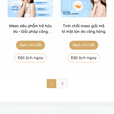
Meso siêu phẩm trẻ hóa
Tinh chất meso giải mã
da – Giải pháp căng
bí mật làn da căng bóng
bóng, mịn màng vượt trội
Xem chi tiết
Xem chi tiết
Đặt lịch ngay
Đặt lịch ngay
1
2