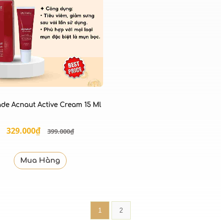
ade Acnaut Active Cream 15 Ml
329.000₫
399.000₫
Mua Hàng
1
2