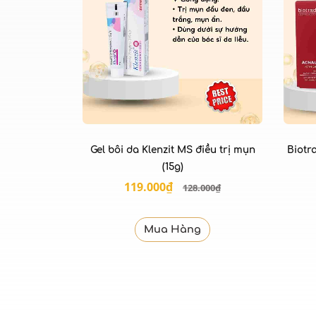
Gel bôi da Klenzit MS điều trị mụn
Biotr
(15g)
119.000₫
128.000₫
Mua Hàng