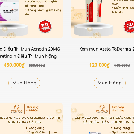
c Điều Trị Mụn Acnotin 20MG
Kem mụn Azela TaDerma 
tretinoin Điều Trị Mụn Nặng
450.000₫
120.000₫
550.000₫
140.000₫
Mua Hàng
Mua Hàng