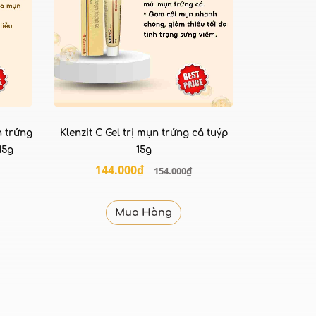
 trứng
Klenzit C Gel trị mụn trứng cá tuýp
15g
15g
144.000₫
154.000₫
Mua Hàng