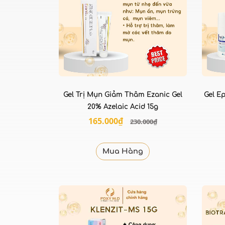
Gel Trị Mụn Giảm Thâm Ezanic Gel
Gel E
20% Azelaic Acid 15g
165.000₫
230.000₫
Mua Hàng