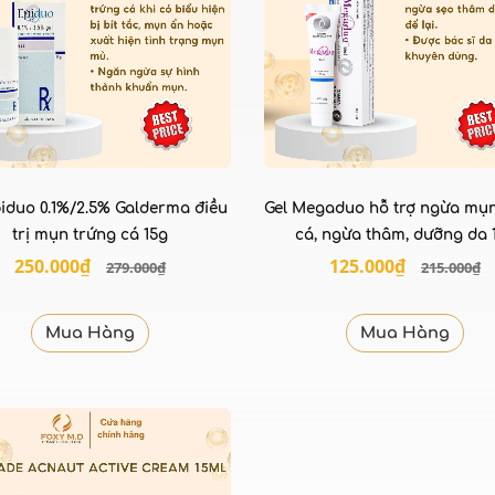
piduo 0.1%/2.5% Galderma điều
Gel Megaduo hỗ trợ ngừa mụn
trị mụn trứng cá 15g
cá, ngừa thâm, dưỡng da 
250.000₫
125.000₫
279.000₫
215.000₫
Mua Hàng
Mua Hàng