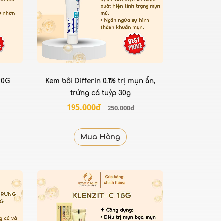
20G
Kem bôi Differin 0.1% trị mụn ẩn,
trứng cá tuýp 30g
195.000₫
250.000₫
Mua Hàng