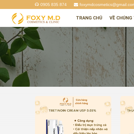
0905 835 874
foxymdcosmetics@gmail.co
TRANG CHỦ
VỀ CHÚNG 