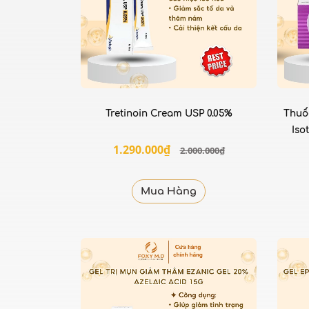
Tretinoin Cream USP 0.05%
Thuố
Iso
1.290.000₫
2.000.000₫
Mua Hàng