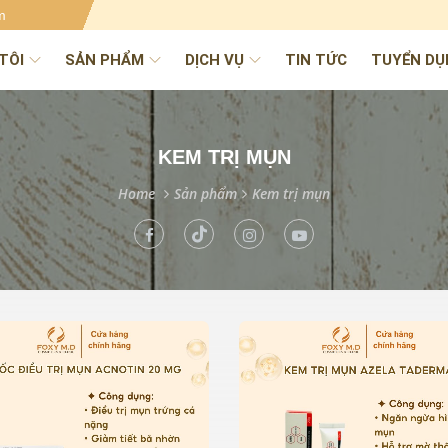
m
TÔI
SẢN PHẨM
DỊCH VỤ
TIN TỨC
TUYỂN DỤ
KEM TRỊ MỤN
Home
Sản phẩm
Kem trị mụn