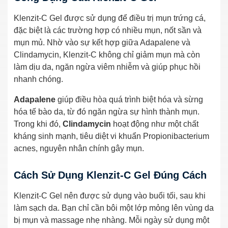
Klenzit-C Gel được sử dụng để điều trị mụn trứng cá,
đặc biệt là các trường hợp có nhiều mụn, nốt sần và
mụn mủ. Nhờ vào sự kết hợp giữa Adapalene và
Clindamycin, Klenzit-C không chỉ giảm mụn mà còn
làm dịu da, ngăn ngừa viêm nhiễm và giúp phục hồi
nhanh chóng.
Adapalene
giúp điều hòa quá trình biệt hóa và sừng
hóa tế bào da, từ đó ngăn ngừa sự hình thành mụn.
Trong khi đó,
Clindamycin
hoạt động như một chất
kháng sinh mạnh, tiêu diệt vi khuẩn Propionibacterium
acnes, nguyên nhân chính gây mụn.
Cách Sử Dụng Klenzit-C Gel Đúng Cách
Klenzit-C Gel nên được sử dụng vào buổi tối, sau khi
làm sạch da. Bạn chỉ cần bôi một lớp mỏng lên vùng da
bị mụn và massage nhẹ nhàng. Mỗi ngày sử dụng một