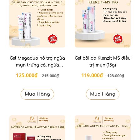
Gel Megaduo hỗ trợ ngừa
Gel bôi da Klenzit MS điều
mụn trứng cá, ngừa
trị mụn (15g)
thâm, dưỡng da 15g
125.000₫
119.000₫
215.000₫
128.000₫
Mua Hàng
Mua Hàng