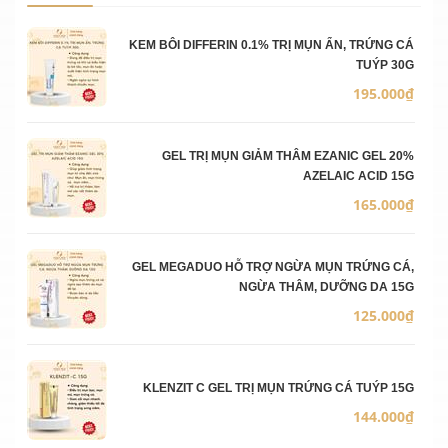
Ảnh sản phẩm
Mô 
Số 
Đơn
KEM BÔI DIFFERIN 0.1% TRỊ MỤN ẨN, TRỨNG CÁ
TUÝP 30G
195.000₫
GEL TRỊ MỤN GIẢM THÂM EZANIC GEL 20%
AZELAIC ACID 15G
165.000₫
GEL MEGADUO HỖ TRỢ NGỪA MỤN TRỨNG CÁ,
NGỪA THÂM, DƯỠNG DA 15G
125.000₫
KLENZIT C GEL TRỊ MỤN TRỨNG CÁ TUÝP 15G
144.000₫