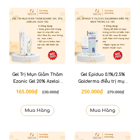
Gel Trị Mụn Giảm Thâm
Gel Epiduo 0.1%/2.5%
Ezanic Gel 20% Azelaic
Galderma điều trị mụn
Acid 15g
trứng cá 15g
165.000₫
250.000₫
230.000₫
279.000₫
Mua Hàng
Mua Hàng