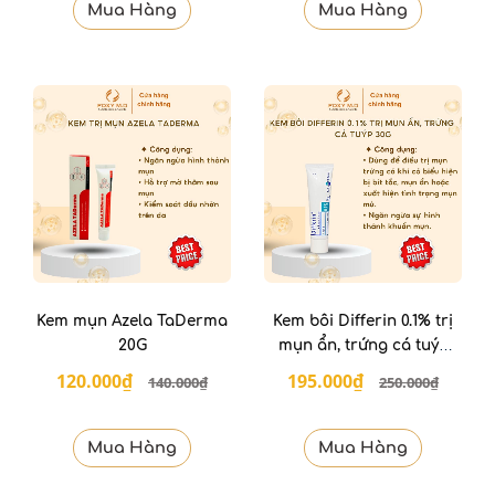
Mua Hàng
Mua Hàng
Kem mụn Azela TaDerma
Kem bôi Differin 0.1% trị
20G
mụn ẩn, trứng cá tuýp
30g
120.000₫
195.000₫
140.000₫
250.000₫
Mua Hàng
Mua Hàng