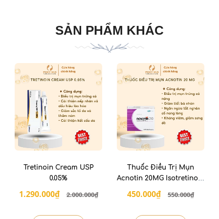
SẢN PHẨM KHÁC
Tretinoin Cream USP
Thuốc Điều Trị Mụn
0.05%
Acnotin 20MG Isotretinoin
Điều Trị Mụn Nặng
1.290.000₫
450.000₫
2.000.000₫
550.000₫