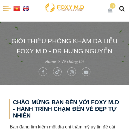
0
GIỚI THIỆU PHÒNG KHÁM DA LIỄU
FOXY M.D - DR HƯNG NGUYỄN
Home
Về chúng tôi
CHÀO MỪNG BẠN ĐẾN VỚI FOXY M.D
- HÀNH TRÌNH CHẠM ĐẾN VẺ ĐẸP TỰ
NHIÊN
Bạn đang tìm kiếm một địa chỉ thẩm mỹ uy tín để cải