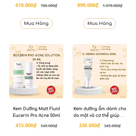
40ml
619.000₫
899.000₫
780.000₫
1.078.000₫
Mua Hàng
Mua Hàng
Kem Dưỡng Matt Fluid
Kem dưỡng ẩm dành cho
Eucerin Pro Acne 50ml
da mặt và cơ thể giúp da
mềm mại ADERMA
415.000₫
338.000₫
549.000₫
345.000₫
Exomega Allergo
Emollient Balm 40ml