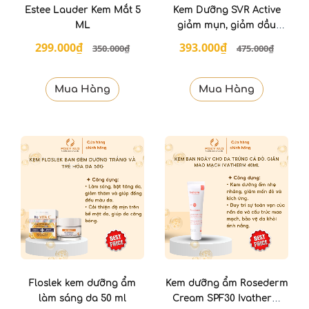
Estee Lauder Kem Mắt 5
Kem Dưỡng SVR Active
ML
giảm mụn, giảm dầu
nhờn cho da 40ml
299.000₫
393.000₫
350.000₫
475.000₫
Mua Hàng
Mua Hàng
Floslek kem dưỡng ẩm
Kem dưỡng ẩm Rosederm
làm sáng da 50 ml
Cream SPF30 Ivatherm