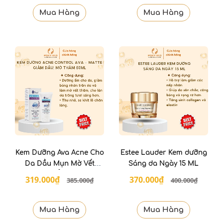
Mua Hàng
Mua Hàng
Kem Dưỡng Ava Acne Cho
Estee Lauder Kem dưỡng
Da Dầu Mụn Mờ Vết
Sáng da Ngày 15 ML
Thâm và Kiểm Soát Dầu
319.000₫
370.000₫
385.000₫
400.000₫
50ml
Mua Hàng
Mua Hàng