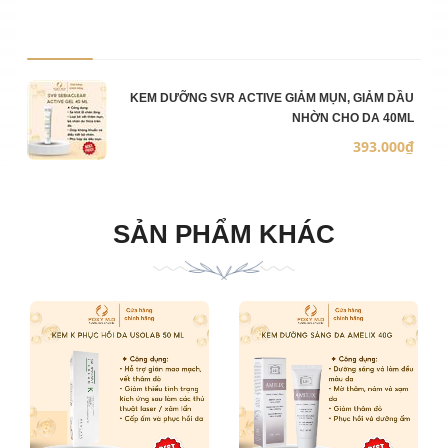
Ảnh sản phẩm
Mô 
Số 
Đơn
KEM DƯỠNG SVR ACTIVE GIẢM MỤN, GIẢM DẦU
NHỜN CHO DA 40ML
393.000₫
SẢN PHẨM KHÁC