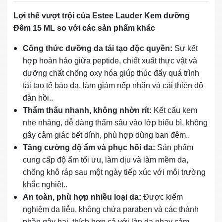
Lợi thế vượt trội của Estee Lauder Kem dưỡng
Đêm 15 ML so với các sản phẩm khác
Công thức dưỡng da tái tạo độc quyền:
Sự kết
hợp hoàn hảo giữa peptide, chiết xuất thực vật và
dưỡng chất chống oxy hóa giúp thúc đẩy quá trình
tái tạo tế bào da, làm giảm nếp nhăn và cải thiện độ
đàn hồi..
Thẩm thấu nhanh, không nhờn rít:
Kết cấu kem
nhẹ nhàng, dễ dàng thấm sâu vào lớp biểu bì, không
gây cảm giác bết dính, phù hợp dùng ban đêm..
Tăng cường độ ẩm và phục hồi da:
Sản phẩm
cung cấp độ ẩm tối ưu, làm dịu và làm mềm da,
chống khô ráp sau một ngày tiếp xúc với môi trường
khắc nghiệt..
An toàn, phù hợp nhiều loại da:
Được kiểm
nghiệm da liễu, không chứa paraben và các thành
phần gây hại, thích hợp cả với làn da nhạy cảm..