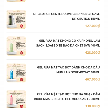
DRCEUTICS GENTLE OLIVE CLEANSING FOAM-
DR CEUTICS 150ML
127.000₫
GEL RỬA MẶT KHÔNG CÓ XÀ PHÒNG, LÀM
SẠCH, LOẠI BỎ TẾ BÀO DA CHẾT SVR 400ML
428.000₫
GEL RỬA MẶT TẠO BỌT DÀNH CHO DA DẦU
MỤN LA ROCHE-POSAY 400ML
467.000₫
GEL RỬA MẶT TẠO BỌT CHO DA NHẠY CẢM
BIODERMA SENSIBIO GEL MOUSSANT - 200ML
338.000₫