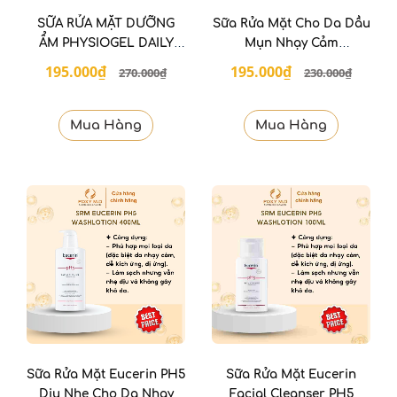
SỮA RỬA MẶT DƯỠNG
Sữa Rửa Mặt Cho Da Dầu
ẨM PHYSIOGEL DAILY
Mụn Nhạy Cảm
MOISTURE THERAPY
FIXDERMA Non Drying
195.000₫
195.000₫
270.000₫
230.000₫
150ml
Cleanser 75g
Mua Hàng
Mua Hàng
Sữa Rửa Mặt Eucerin PH5
Sữa Rửa Mặt Eucerin
Dịu Nhẹ Cho Da Nhạy
Facial Cleanser PH5