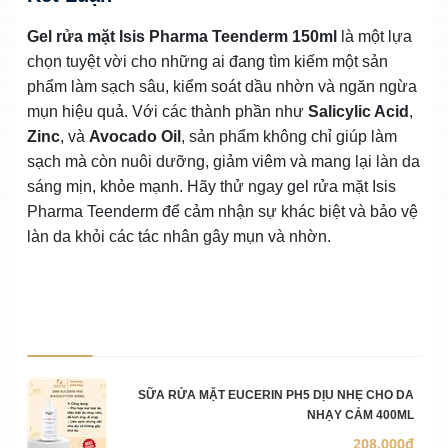
Gel rửa mặt Isis Pharma Teenderm 150ml
là một lựa
chọn tuyệt vời cho những ai đang tìm kiếm một sản
phẩm làm sạch sâu, kiểm soát dầu nhờn và ngăn ngừa
mụn hiệu quả. Với các thành phần như
Salicylic Acid
,
Zinc
, và
Avocado Oil
, sản phẩm không chỉ giúp làm
sạch mà còn nuôi dưỡng, giảm viêm và mang lại làn da
sáng mịn, khỏe mạnh. Hãy thử ngay gel rửa mặt Isis
Pharma Teenderm để cảm nhận sự khác biệt và bảo vệ
làn da khỏi các tác nhân gây mụn và nhờn.
Ảnh sản phẩm
Mô 
Số 
Đơn
SỮA RỬA MẶT EUCERIN PH5 DỊU NHẸ CHO DA
NHẠY CẢM 400ML
208.000₫