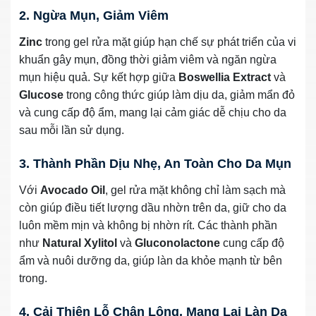
2. Ngừa Mụn, Giảm Viêm
Zinc
trong gel rửa mặt giúp hạn chế sự phát triển của vi
khuẩn gây mụn, đồng thời giảm viêm và ngăn ngừa
mụn hiệu quả. Sự kết hợp giữa
Boswellia Extract
và
Glucose
trong công thức giúp làm dịu da, giảm mẩn đỏ
và cung cấp độ ẩm, mang lại cảm giác dễ chịu cho da
sau mỗi lần sử dụng.
3. Thành Phần Dịu Nhẹ, An Toàn Cho Da Mụn
Với
Avocado Oil
, gel rửa mặt không chỉ làm sạch mà
còn giúp điều tiết lượng dầu nhờn trên da, giữ cho da
luôn mềm mịn và không bị nhờn rít. Các thành phần
như
Natural Xylitol
và
Gluconolactone
cung cấp độ
ẩm và nuôi dưỡng da, giúp làn da khỏe mạnh từ bên
trong.
4. Cải Thiện Lỗ Chân Lông, Mang Lại Làn Da