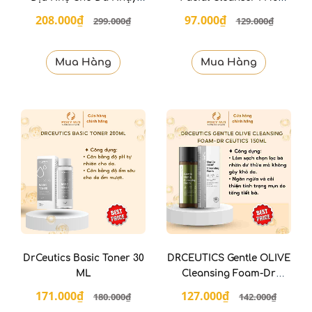
Cảm 400ml
Sensitive Skin 100Ml
208.000₫
97.000₫
299.000₫
129.000₫
Mua Hàng
Mua Hàng
DrCeutics Basic Toner 30
DRCEUTICS Gentle OLIVE
ML
Cleansing Foam-Dr
ceutics 150ml
171.000₫
127.000₫
180.000₫
142.000₫