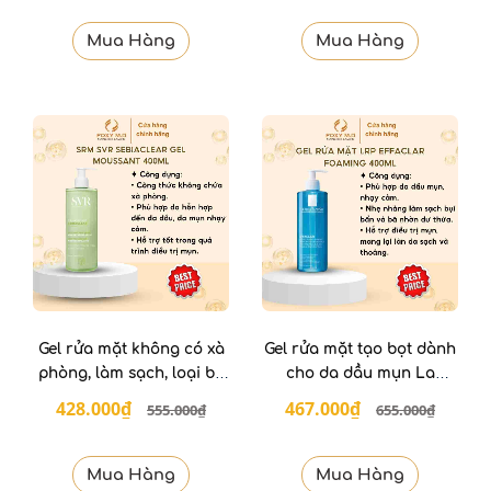
Mua Hàng
Mua Hàng
Gel rửa mặt không có xà
Gel rửa mặt tạo bọt dành
phòng, làm sạch, loại bỏ
cho da dầu mụn La
tế bào da chết SVR 400ml
Roche-Posay 400ml
428.000₫
467.000₫
555.000₫
655.000₫
Mua Hàng
Mua Hàng