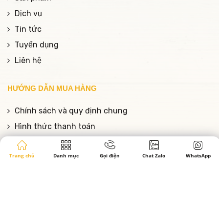
Dịch vụ
Tin tức
Tuyển dụng
Liên hệ
HƯỚNG DẪN MUA HÀNG
Chính sách và quy định chung
Hình thức thanh toán
Chính sách vận chuyển, giao hàng
Trang chủ
Danh mục
Gọi điện
Chat Zalo
WhatsApp
Chính sách bảo hành
Chính sách bảo mật thông tin
Quy định đổi hàng, trả hàng