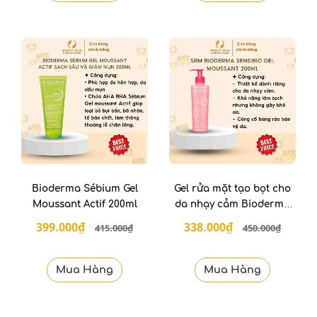
Bioderma Sébium Gel
Gel rửa mặt tạo bọt cho
Moussant Actif 200ml
da nhạy cảm Bioderma
Sensibio Gel Moussant -
399.000₫
338.000₫
415.000₫
450.000₫
200ml
Mua Hàng
Mua Hàng