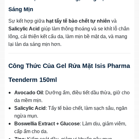
Sáng Mịn
Sự kết hợp giữa
hạt tẩy tế bào chết tự nhiên
và
Salicylic Acid
giúp làm thông thoáng và se khít lỗ chân
lông, cải thiện kết cấu da, làm mịn bề mặt da, và mang
lại làn da sáng mịn hơn.
Công Thức Của Gel Rửa Mặt Isis Pharma
Teenderm 150ml
Avocado Oil
: Dưỡng ẩm, điều tiết dầu thừa, giữ cho
da mềm mịn.
Salicylic Acid
: Tẩy tế bào chết, làm sạch sâu, ngăn
ngừa mụn.
Boswellia Extract + Glucose
: Làm dịu, giảm viêm,
cấp ẩm cho da.