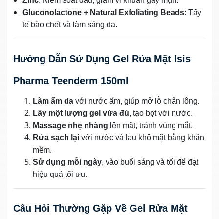
Zinc
: Kiểm soát dầu, giảm vi khuẩn gây mụn.
Gluconolactone + Natural Exfoliating Beads
: Tẩy
tế bào chết và làm sáng da.
Hướng Dẫn Sử Dụng Gel Rửa Mặt Isis
Pharma Teenderm 150ml
Làm ẩm da
với nước ấm, giúp mở lỗ chân lông.
Lấy một lượng gel vừa đủ
, tạo bọt với nước.
Massage nhẹ nhàng
lên mặt, tránh vùng mắt.
Rửa sạch lại
với nước và lau khô mặt bằng khăn
mềm.
Sử dụng mỗi ngày
, vào buổi sáng và tối để đạt
hiệu quả tối ưu.
Câu Hỏi Thường Gặp Về Gel Rửa Mặt