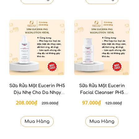
Sữa Rửa Mặt Eucerin PH5
Sữa Rửa Mặt Eucerin
Dịu Nhẹ Cho Da Nhạy
Facial Cleanser PH5
Cảm 400ml
Sensitive Skin 100Ml
208.000₫
97.000₫
299.000₫
129.000₫
Mua Hàng
Mua Hàng