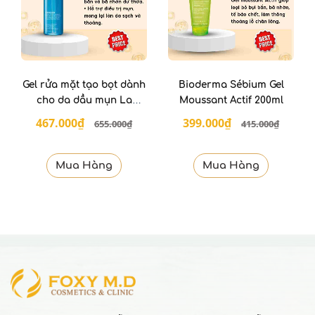
Gel rửa mặt tạo bọt dành
Bioderma Sébium Gel
cho da dầu mụn La
Moussant Actif 200ml
Roche-Posay 400ml
467.000₫
399.000₫
655.000₫
415.000₫
Mua Hàng
Mua Hàng