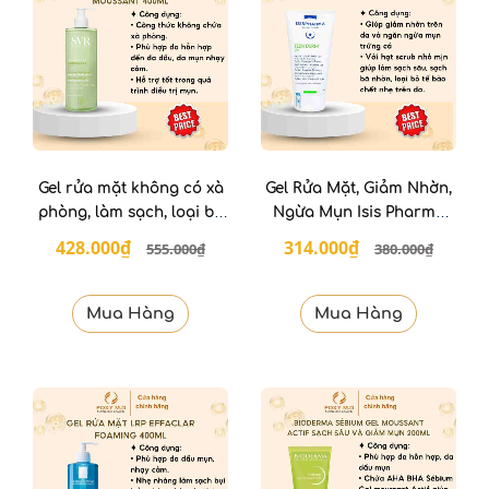
Gel rửa mặt không có xà
Gel Rửa Mặt, Giảm Nhờn,
phòng, làm sạch, loại bỏ
Ngừa Mụn Isis Pharma
tế bào da chết SVR 400ml
Teenderm Gel 150ml
428.000₫
314.000₫
555.000₫
380.000₫
Mua Hàng
Mua Hàng