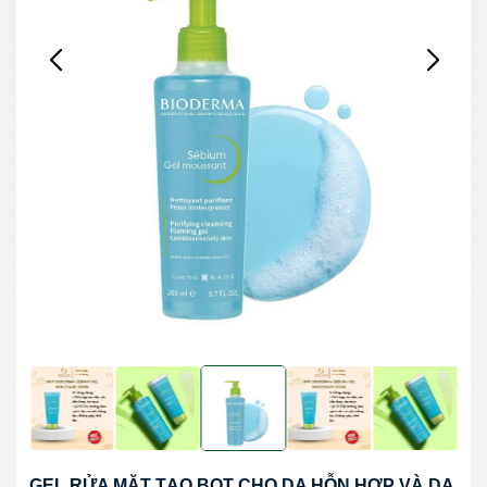
GEL RỬA MẶT TẠO BỌT CHO DA HỖN HỢP VÀ DA