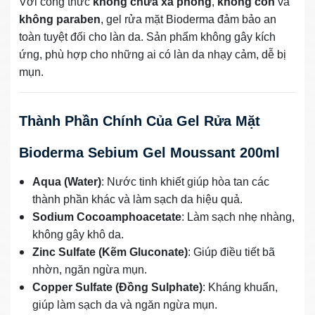
Với công thức
không chứa xà phòng
,
không cồn
và
không paraben
, gel rửa mặt Bioderma đảm bảo an
toàn tuyệt đối cho làn da. Sản phẩm không gây kích
ứng, phù hợp cho những ai có làn da nhạy cảm, dễ bị
mụn.
Thành Phần Chính Của Gel Rửa Mặt
Bioderma Sebium Gel Moussant 200ml
Aqua (Water)
: Nước tinh khiết giúp hòa tan các
thành phần khác và làm sạch da hiệu quả.
Sodium Cocoamphoacetate
: Làm sạch nhẹ nhàng,
không gây khô da.
Zinc Sulfate (Kẽm Gluconate)
: Giúp điều tiết bã
nhờn, ngăn ngừa mụn.
Copper Sulfate (Đồng Sulphate)
: Kháng khuẩn,
giúp làm sạch da và ngăn ngừa mụn.