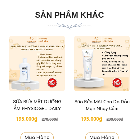
SẢN PHẨM KHÁC
SỮA RỬA MẶT DƯỠNG
Sữa Rửa Mặt Cho Da Dầu
ẨM PHYSIOGEL DAILY
Mụn Nhạy Cảm
MOISTURE THERAPY
FIXDERMA Non Drying
195.000₫
195.000₫
270.000₫
230.000₫
150ml
Cleanser 75g
Mua Hàng
Mua Hàng