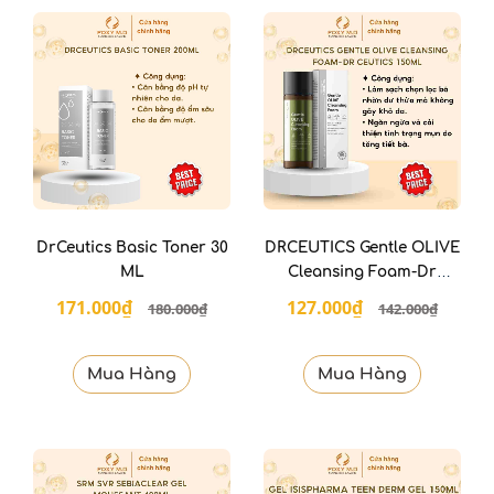
DrCeutics Basic Toner 30
DRCEUTICS Gentle OLIVE
ML
Cleansing Foam-Dr
ceutics 150ml
171.000₫
127.000₫
180.000₫
142.000₫
Mua Hàng
Mua Hàng