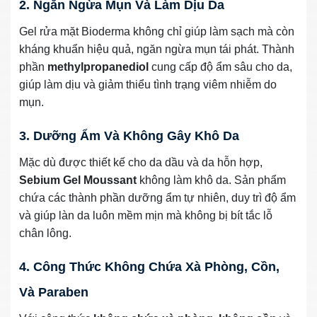
2. Ngăn Ngừa Mụn Và Làm Dịu Da
Gel rửa mặt Bioderma không chỉ giúp làm sạch mà còn
kháng khuẩn hiệu quả, ngăn ngừa mụn tái phát. Thành
phần
methylpropanediol
cung cấp độ ẩm sâu cho da,
giúp làm dịu và giảm thiểu tình trạng viêm nhiễm do
mụn.
3. Dưỡng Ẩm Và Không Gây Khô Da
Mặc dù được thiết kế cho da dầu và da hỗn hợp,
Sebium Gel Moussant
không làm khô da. Sản phẩm
chứa các thành phần dưỡng ẩm tự nhiên, duy trì độ ẩm
và giúp làn da luôn mềm mịn mà không bị bít tắc lỗ
chân lông.
4. Công Thức Không Chứa Xà Phòng, Cồn,
Và Paraben