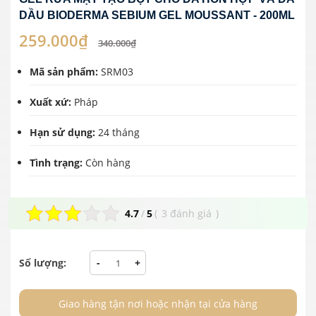
DẦU BIODERMA SEBIUM GEL MOUSSANT - 200ML
259.000₫
340.000₫
Mã sản phẩm:
SRM03
Xuất xứ:
Pháp
Hạn sử dụng:
24 tháng
Tình trạng:
Còn hàng
4.7
/
5
(
3 đánh giá
)
Số lượng:
-
+
Giao hàng tận nơi hoặc nhận tại cửa hàng