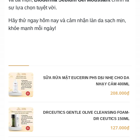
sự lựa chọn tuyệt vời.
Hãy thử ngay hôm nay và cảm nhận làn da sạch mịn,
khỏe mạnh mỗi ngày!
Ảnh sản phẩm
Mô 
Số 
Đơn
SỮA RỬA MẶT EUCERIN PH5 DỊU NHẸ CHO DA
NHẠY CẢM 400ML
208.000₫
DRCEUTICS GENTLE OLIVE CLEANSING FOAM-
DR CEUTICS 150ML
127.000₫