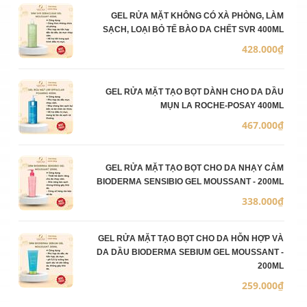
GEL RỬA MẶT KHÔNG CÓ XÀ PHÒNG, LÀM
SẠCH, LOẠI BỎ TẾ BÀO DA CHẾT SVR 400ML
428.000₫
GEL RỬA MẶT TẠO BỌT DÀNH CHO DA DẦU
MỤN LA ROCHE-POSAY 400ML
467.000₫
GEL RỬA MẶT TẠO BỌT CHO DA NHẠY CẢM
BIODERMA SENSIBIO GEL MOUSSANT - 200ML
338.000₫
GEL RỬA MẶT TẠO BỌT CHO DA HỖN HỢP VÀ
DA DẦU BIODERMA SEBIUM GEL MOUSSANT -
200ML
259.000₫