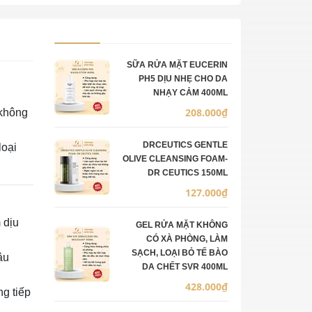
Ảnh sản phẩm
Mô tả
Số lượng
Đơn giá
SỮA RỬA MẶT EUCERIN
PH5 DỊU NHẸ CHO DA
NHẠY CẢM 400ML
208.000₫
 không
DRCEUTICS GENTLE
loại
OLIVE CLEANSING FOAM-
DR CEUTICS 150ML
127.000₫
 dịu
GEL RỬA MẶT KHÔNG
CÓ XÀ PHÒNG, LÀM
SẠCH, LOẠI BỎ TẾ BÀO
ậu
DA CHẾT SVR 400ML
428.000₫
g tiếp