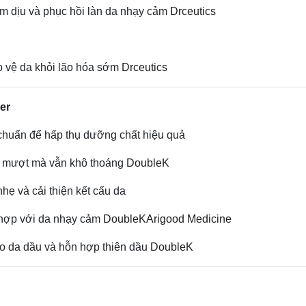
àm dịu và phục hồi làn da nhạy cảm
Drceutics
o vệ da khỏi lão hóa sớm
Drceutics
er
 chuẩn để hấp thụ dưỡng chất hiệu quả
ng mượt mà vẫn khô thoáng
DoubleK
hẹ và cải thiện kết cấu da
 hợp với da nhạy cảm
DoubleK
Arigood Medicine
cho da dầu và hỗn hợp thiên dầu
DoubleK