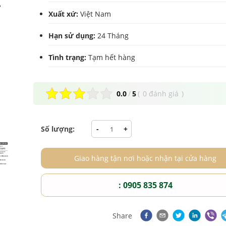
Xuất xứ:
Việt Nam
Hạn sử dụng:
24 Tháng
Tình trạng:
Tạm hết hàng
0.0
/
5
(
0 đánh giá
)
Số lượng:
-
+
Giao hàng tận nơi hoặc nhận tại cửa hàng
: 0905 835 874
Share