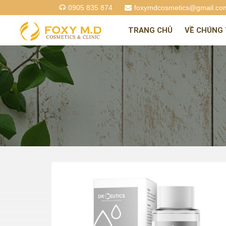
0905 835 874
foxymdcosmetics@gmail.co
TRANG CHỦ
VỀ CHÚNG 