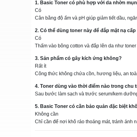
1. Basic Toner có phù hợp với da nhờn mụ
Có
Cân bằng độ ẩm và pH giúp giảm tiết dầu, ng
2. Có thể dùng toner này để đắp mặt nạ cấ
Có
Thấm vào bông cotton và đắp lên da như toner
3. Sản phẩm có gây kích ứng không?
Rất ít
Công thức không chứa cồn, hương liệu, an to
4. Toner dùng vào thời điểm nào trong chu t
Sau bước làm sạch và trước serum/kem dưỡng
5. Basic Toner có cần bảo quản đặc biệt k
Không cần
Chỉ cần để nơi khô ráo thoáng mát, tránh ánh n