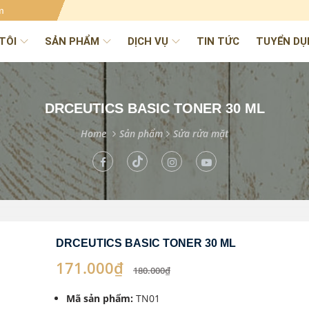
m
TÔI
SẢN PHẨM
DỊCH VỤ
TIN TỨC
TUYỂN DỤ
DRCEUTICS BASIC TONER 30 ML
Home
Sản phẩm
Sửa rửa mặt
DRCEUTICS BASIC TONER 30 ML
171.000₫
180.000₫
Mã sản phẩm:
TN01