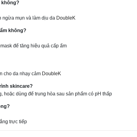
n không?
ăn ngừa mụn và làm dịu da
DoubleK
p ẩm không?
 mask để tăng hiệu quả cấp ẩm
àn cho da nhạy cảm
DoubleK
rình skincare?
, hoặc dùng để trung hòa sau sản phẩm có pH thấp
hông?
ắng trực tiếp