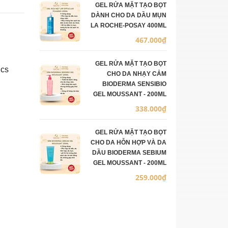
GEL RỬA MẶT TẠO BỌT
DÀNH CHO DA DẦU MỤN
LA ROCHE-POSAY 400ML
467.000₫
GEL RỬA MẶT TẠO BỌT
ics
CHO DA NHẠY CẢM
BIODERMA SENSIBIO
GEL MOUSSANT - 200ML
338.000₫
GEL RỬA MẶT TẠO BỌT
CHO DA HỖN HỢP VÀ DA
DẦU BIODERMA SEBIUM
GEL MOUSSANT - 200ML
259.000₫