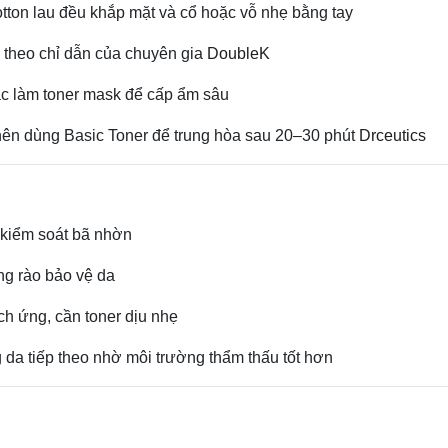
otton lau đều khắp mặt và cổ hoặc vỗ nhẹ bằng tay
c theo chỉ dẫn của chuyên gia
DoubleK
c làm toner mask để cấp ẩm sâu
nên dùng Basic Toner để trung hòa sau 20–30 phút
Drceutics
 kiểm soát bã nhờn
ng rào bảo vệ da
h ứng, cần toner dịu nhẹ
a tiếp theo nhờ môi trường thẩm thấu tốt hơn