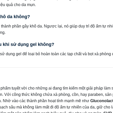
hiệu quả cho da mụn.
 khô da không?
hành phần gây khô da. Ngược lại, nó giúp duy trì độ ẩm tự nh
ng.
au khi sử dụng gel không?
sử dụng gel để loại bỏ hoàn toàn các tạp chất và bọt xà phòng 
 phẩm tuyệt vời cho những ai đang tìm kiếm một giải pháp làm 
hờn. Với công thức không chứa xà phòng, cồn, hay paraben, sả
n. Nhờ vào các thành phần hoạt tính mạnh mẽ như
Gluconolac
sạch sâu mà không làm mất đi độ ẩm tự nhiên của da, giữ cho 