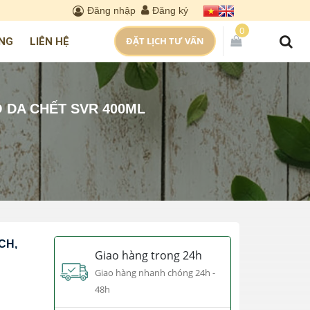
Đăng nhập
Đăng ký
0
ĐẶT LỊCH TƯ VẤN
NG
LIÊN HỆ
 DA CHẾT SVR 400ML
CH,
Giao hàng trong 24h
Giao hàng nhanh chóng 24h -
48h