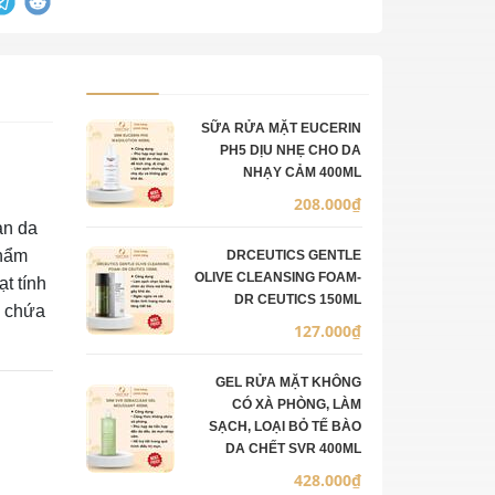
Ảnh sản phẩm
Mô tả
Số lượng
Đơn giá
SỮA RỬA MẶT EUCERIN
PH5 DỊU NHẸ CHO DA
NHẠY CẢM 400ML
208.000₫
àn da
hẩm
DRCEUTICS GENTLE
OLIVE CLEANSING FOAM-
t tính
DR CEUTICS 150ML
g chứa
127.000₫
GEL RỬA MẶT KHÔNG
CÓ XÀ PHÒNG, LÀM
SẠCH, LOẠI BỎ TẾ BÀO
DA CHẾT SVR 400ML
428.000₫