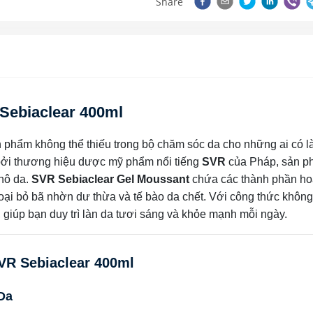
Share
Sebiaclear 400ml
 phẩm không thể thiếu trong bộ chăm sóc da cho những ai có l
bởi thương hiệu dược mỹ phẩm nổi tiếng
SVR
của Pháp, sản p
hô da.
SVR Sebiaclear Gel Moussant
chứa các thành phần hoạ
 loại bỏ bã nhờn dư thừa và tế bào da chết. Với công thức khôn
 giúp bạn duy trì làn da tươi sáng và khỏe mạnh mỗi ngày.
VR Sebiaclear 400ml
Da