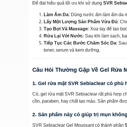
Để đạt hiệu quả tối ưu khi sử dụng
SVR Sebiac
Làm Ẩm Da
: Dùng nước ấm làm ẩm da mặ
Lấy Một Lượng Sản Phẩm Vừa Đủ
: Ch
Tạo Bọt Và Massage
: Xoa tay để tạo bọ
Rửa Lại Với Nước
: Sau khi làm sạch, b
Tiếp Tục Các Bước Chăm Sóc Da
: Sau
toner, serum và kem dưỡng.
Câu Hỏi Thường Gặp Về Gel Rửa M
1. Gel rửa mặt SVR Sebiaclear có phù
Có, gel rửa mặt SVR Sebiaclear rất phù hợp c
cồn, paraben, hay chất tạo màu. Sản phẩm đượ
2. Sản phẩm này có giúp trị mụn khôn
SVR Sebiaclear Gel Moussant có thành phần
S