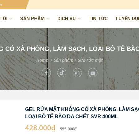
m
TÔI
SẢN PHẨM
DỊCH VỤ
TIN TỨC
TUYỂN DỤ
 CÓ XÀ PHÒNG, LÀM SẠCH, LOẠI BỎ TẾ BÀO
Home
Sản phẩm
Sửa rửa mặt
GEL RỬA MẶT KHÔNG CÓ XÀ PHÒNG, LÀM SẠ
LOẠI BỎ TẾ BÀO DA CHẾT SVR 400ML
428.000₫
555.000₫