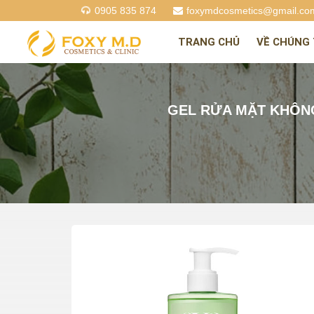
0905 835 874
foxymdcosmetics@gmail.co
TRANG CHỦ
VỀ CHÚNG 
GEL RỬA MẶT KHÔNG