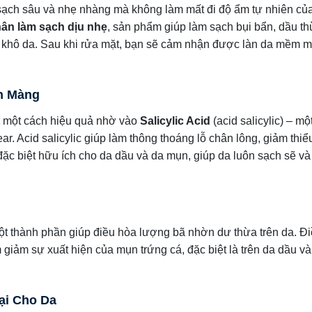
ạch sâu và nhẹ nhàng mà không làm mất đi độ ẩm tự nhiên của
hân làm sạch dịu nhẹ
, sản phẩm giúp làm sạch bụi bẩn, dầu th
y khô da. Sau khi rửa mặt, bạn sẽ cảm nhận được làn da mềm m
ịn Màng
một cách hiệu quả nhờ vào
Salicylic Acid
(acid salicylic) – mộ
r. Acid salicylic giúp làm thông thoáng lỗ chân lông, giảm thiể
ặc biệt hữu ích cho da dầu và da mụn, giúp da luôn sạch sẽ và
t thành phần giúp điều hòa lượng bã nhờn dư thừa trên da. Đ
 giảm sự xuất hiện của mụn trứng cá, đặc biệt là trên da dầu và
ại Cho Da