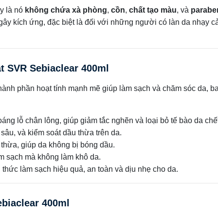
y là nó
không chứa xà phòng
,
cồn
,
chất tạo màu
, và
parabe
gây kích ứng, đặc biệt là đối với những người có làn da nhạy 
t SVR Sebiaclear 400ml
hành phần hoạt tính mạnh mẽ giúp làm sạch và chăm sóc da, b
áng lỗ chân lông, giúp giảm tắc nghẽn và loại bỏ tế bào da chết
h sâu, và kiểm soát dầu thừa trên da.
thừa, giúp da không bị bóng dầu.
àm sạch mà không làm khô da.
 thức làm sạch hiệu quả, an toàn và dịu nhẹ cho da.
biaclear 400ml