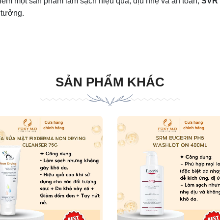
iếm một sản phẩm làm sạch hiệu quả, dịu nhẹ và an toàn,
SVR
 tưởng.
SẢN PHẨM KHÁC