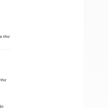
da như
 như
ân