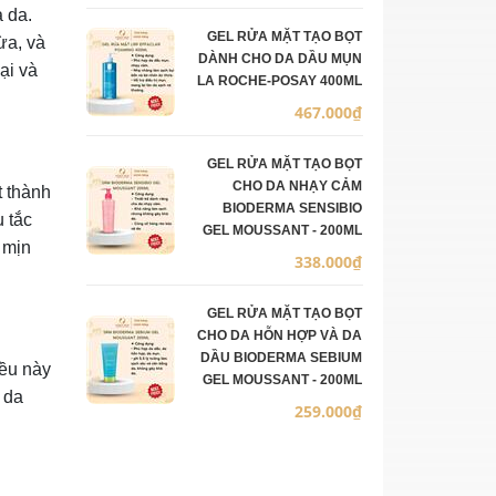
 da.
GEL RỬA MẶT TẠO BỌT
ừa, và
DÀNH CHO DA DẦU MỤN
ại và
LA ROCHE-POSAY 400ML
467.000₫
GEL RỬA MẶT TẠO BỌT
CHO DA NHẠY CẢM
t thành
BIODERMA SENSIBIO
u tắc
GEL MOUSSANT - 200ML
 mịn
338.000₫
GEL RỬA MẶT TẠO BỌT
CHO DA HỖN HỢP VÀ DA
DẦU BIODERMA SEBIUM
iều này
GEL MOUSSANT - 200ML
 da
259.000₫