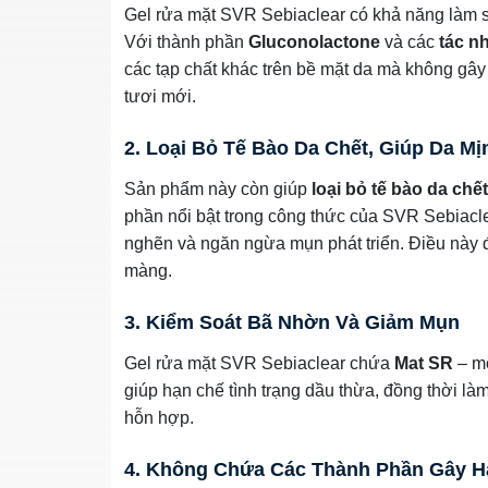
Gel rửa mặt SVR Sebiaclear có khả năng làm s
Với thành phần
Gluconolactone
và các
tác n
các tạp chất khác trên bề mặt da mà không gâ
tươi mới.
2. Loại Bỏ Tế Bào Da Chết, Giúp Da M
Sản phẩm này còn giúp
loại bỏ tế bào da chết
phần nổi bật trong công thức của SVR Sebiaclea
nghẽn và ngăn ngừa mụn phát triển. Điều này đ
màng.
3. Kiểm Soát Bã Nhờn Và Giảm Mụn
Gel rửa mặt SVR Sebiaclear chứa
Mat SR
– mộ
giúp hạn chế tình trạng dầu thừa, đồng thời làm
hỗn hợp.
4. Không Chứa Các Thành Phần Gây H