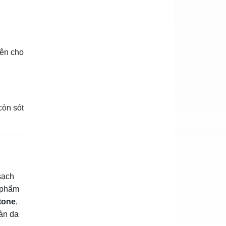
iên cho
còn sót
sạch
n phẩm
tone
,
làn da