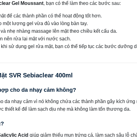
lear Gel Moussant
, bạn có thể làm theo các bước sau:
t để các thành phần có thể hoạt động tốt hơn.
o một lượng gel vừa đủ vào lòng bàn tay.
t và nhẹ nhàng massage lên mặt theo chiều kết cấu da.
ạn nên rửa lại mặt với nước sạch.
 khi sử dụng gel rửa mặt, bạn có thể tiếp tục các bước dưỡng 
ặt SVR Sebiaclear 400ml
 hợp cho da nhạy cảm không?
ho da nhạy cảm vì nó không chứa các thành phần gây kích ứng
c thiết kế để làm sạch dịu nhẹ mà không làm tổn thương da.
g?
alicylic Acid
giúp giảm thiểu mụn trứng cá, làm sạch sâu lỗ ch