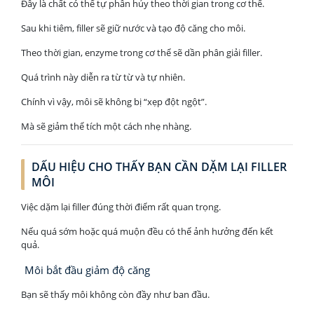
Đây là chất có thể tự phân hủy theo thời gian trong cơ thể.
Sau khi tiêm, filler sẽ giữ nước và tạo độ căng cho môi.
Theo thời gian, enzyme trong cơ thể sẽ dần phân giải filler.
Quá trình này diễn ra từ từ và tự nhiên.
Chính vì vậy, môi sẽ không bị “xẹp đột ngột”.
Mà sẽ giảm thể tích một cách nhẹ nhàng.
DẤU HIỆU CHO THẤY BẠN CẦN DẶM LẠI FILLER
MÔI
Việc dặm lại filler đúng thời điểm rất quan trọng.
Nếu quá sớm hoặc quá muộn đều có thể ảnh hưởng đến kết
quả.
Môi bắt đầu giảm độ căng
Bạn sẽ thấy môi không còn đầy như ban đầu.