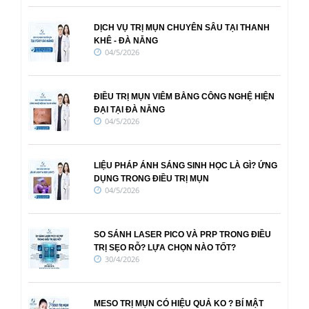
DỊCH VỤ TRỊ MỤN CHUYÊN SÂU TẠI THANH
KHÊ - ĐÀ NẴNG
04/5/2026
ĐIỀU TRỊ MỤN VIÊM BẰNG CÔNG NGHỆ HIỆN
ĐẠI TẠI ĐÀ NẴNG
04/5/2026
LIỆU PHÁP ÁNH SÁNG SINH HỌC LÀ GÌ? ỨNG
DỤNG TRONG ĐIỀU TRỊ MỤN
04/5/2026
SO SÁNH LASER PICO VÀ PRP TRONG ĐIỀU
TRỊ SẸO RỖ? LỰA CHỌN NÀO TỐT?
30/4/2026
MESO TRỊ MỤN CÓ HIỆU QUẢ KO ? BÍ MẬT