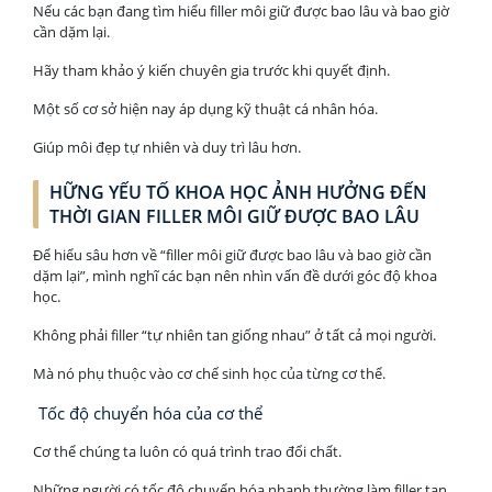
Nếu các bạn đang tìm hiểu filler môi giữ được bao lâu và bao giờ
cần dặm lại.
Hãy tham khảo ý kiến chuyên gia trước khi quyết định.
Một số cơ sở hiện nay áp dụng kỹ thuật cá nhân hóa.
Giúp môi đẹp tự nhiên và duy trì lâu hơn.
HỮNG YẾU TỐ KHOA HỌC ẢNH HƯỞNG ĐẾN
THỜI GIAN FILLER MÔI GIỮ ĐƯỢC BAO LÂU
Để hiểu sâu hơn về “filler môi giữ được bao lâu và bao giờ cần
dặm lại”, mình nghĩ các bạn nên nhìn vấn đề dưới góc độ khoa
học.
Không phải filler “tự nhiên tan giống nhau” ở tất cả mọi người.
Mà nó phụ thuộc vào cơ chế sinh học của từng cơ thể.
Tốc độ chuyển hóa của cơ thể
Cơ thể chúng ta luôn có quá trình trao đổi chất.
Những người có tốc độ chuyển hóa nhanh thường làm filler tan