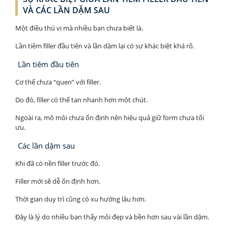
VÀ CÁC LẦN DẶM SAU
Một điều thú vị mà nhiều bạn chưa biết là.
Lần tiêm filler đầu tiên và lần dặm lại có sự khác biệt khá rõ.
Lần tiêm đầu tiên
Cơ thể chưa “quen” với filler.
Do đó, filler có thể tan nhanh hơn một chút.
Ngoài ra, mô môi chưa ổn định nên hiệu quả giữ form chưa tối
ưu.
Các lần dặm sau
Khi đã có nền filler trước đó.
Filler mới sẽ dễ ổn định hơn.
Thời gian duy trì cũng có xu hướng lâu hơn.
Đây là lý do nhiều bạn thấy môi đẹp và bền hơn sau vài lần dặm.