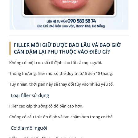
FILLER MÔI GIỮ ĐƯỢC BAO LÂU VÀ BAO GIỜ
CẦN DẶM LẠI PHỤ THUỘC VÀO ĐIỀU GÌ?
Không có một con số cố định cho tất cả mọi người.
Thông thường, filler môi có thể duy trì từ 6 đến 18 tháng.
Tuy nhiên, thời gian này sẽ thay đổi tùy vào nhiều yếu tố.
Loại filler sử dụng
Filler cao cấp thường có độ bền cao hơn.
Chúng có cấu trúc ổn định và tan chậm hơn trong cơ thể.
Cơ địa mỗi người