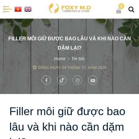
0
FILLER MÔI GIỮ ĐƯỢC BAO LÂU VÀ KHI NÀO CẦN
DẶM LẠI?
Home
Tin tức
ĐĂNG NGÀY: 04 THÁNG TƯ, NĂM 2026
Filler môi giữ được bao
lâu và khi nào cần dặm