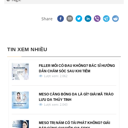
Share
TIN XEM NHIỀU
FILLER MÔI CÓ ĐAU KHÔNG? BÁC SĨ HƯỚNG
DẪN CHĂM SÓC SAU KHI TIÊM
Lượt xem: 2.062
MESO CĂNG BÓNG DA LÀ GÌ? GIẢI MÃ TRÀO
LƯU DA THỦY TINH
Lượt xem: 2.043
MESO TRỊ NÁM CÓ TÁI PHÁT KHÔNG? GIẢI