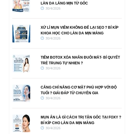
LÀN DA LÁNG MỊN TỪ GỐC
30/4/2026
XỬ LÍ MỤN VIÊM KHÔNG ĐỂ LẠI SẸO ? BÍ KÍP
KHOA HỌC CHO LÀN DA MỊN MÀNG
30/4/2026
TIÊM BOTOX XÓA NHĂN ĐUÔI MẮT- BÍ QUYẾT
TRẺ TRUNG TỰ NHIEN ?
30/4/2026
CĂNG CHỈ NÂNG CƠ MẶT PHÙ HỢP VỚI ĐỘ
TUỔI ? GIẢI ĐÁP TỪ CHUYÊN GIA
30/4/2026
MỤN ẨN LÀ GÌ CÁCH TRỊ TẬN GỐC TẠI FOXY ?
BÍ KÍP CHO LÀN DA MỊN MÀNG
30/4/2026