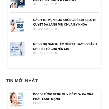
ĐÁP CÙNG CHUYÊN GIA FOXY
Lượt xem: 1.157
CÁCH TRỊ MỤN BỌC KHÔNG ĐỂ LẠI SẸO? BÍ
QUYẾT DA LÁNG MỊN CHUẨN Y KHOA
Lượt xem: 1.146
MESO TRỊ NÁM KHÁC GÌ PEEL DA? SO SÁNH
CHI TIẾT TỪ CHUYÊN GIA
Lượt xem: 1.144
TIN MỚI NHẤT
ĐỌC VỊ TỪNG VỊ TRÍ MỤN ĐỂ ĐƯA RA GIẢI
PHÁP LÀNH MẠNH
05/5/2026