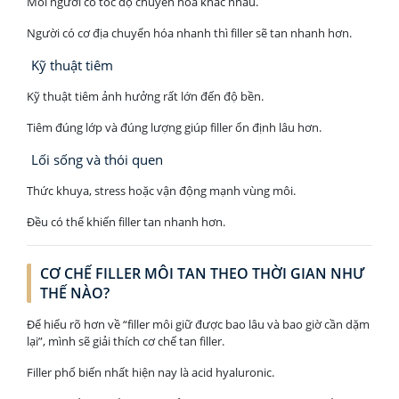
Mỗi người có tốc độ chuyển hóa khác nhau.
Người có cơ địa chuyển hóa nhanh thì filler sẽ tan nhanh hơn.
Kỹ thuật tiêm
Kỹ thuật tiêm ảnh hưởng rất lớn đến độ bền.
Tiêm đúng lớp và đúng lượng giúp filler ổn định lâu hơn.
Lối sống và thói quen
Thức khuya, stress hoặc vận động mạnh vùng môi.
Đều có thể khiến filler tan nhanh hơn.
CƠ CHẾ FILLER MÔI TAN THEO THỜI GIAN NHƯ
THẾ NÀO?
Để hiểu rõ hơn về “filler môi giữ được bao lâu và bao giờ cần dặm
lại”, mình sẽ giải thích cơ chế tan filler.
Filler phổ biến nhất hiện nay là acid hyaluronic.