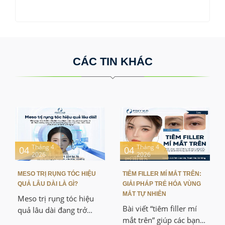
CÁC TIN KHÁC
Tháng 4
Tháng 4
04
04
2026
2026
MESO TRỊ RỤNG TÓC HIỆU
TIÊM FILLER MÍ MẮT TRÊN:
QUẢ LÂU DÀI LÀ GÌ?
GIẢI PHÁP TRẺ HÓA VÙNG
MẮT TỰ NHIÊN
Meso trị rụng tóc hiệu
Bài viết “tiêm filler mí
quả lâu dài đang trở
mắt trên” giúp các bạn
thành giải pháp được