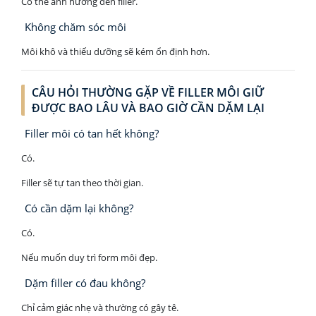
Có thể ảnh hưởng đến filler.
Không chăm sóc môi
Môi khô và thiếu dưỡng sẽ kém ổn định hơn.
CÂU HỎI THƯỜNG GẶP VỀ FILLER MÔI GIỮ
ĐƯỢC BAO LÂU VÀ BAO GIỜ CẦN DẶM LẠI
Filler môi có tan hết không?
Có.
Filler sẽ tự tan theo thời gian.
Có cần dặm lại không?
Có.
Nếu muốn duy trì form môi đẹp.
Dặm filler có đau không?
Chỉ cảm giác nhẹ và thường có gây tê.