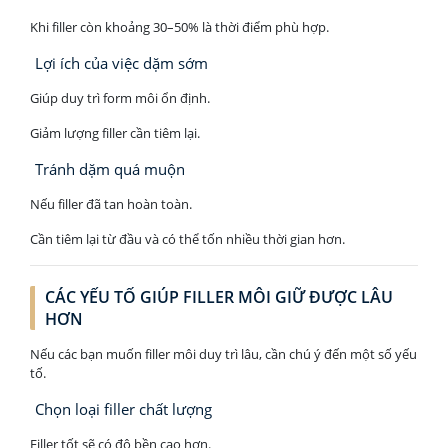
Khi filler còn khoảng 30–50% là thời điểm phù hợp.
Lợi ích của việc dặm sớm
Giúp duy trì form môi ổn định.
Giảm lượng filler cần tiêm lại.
Tránh dặm quá muộn
Nếu filler đã tan hoàn toàn.
Cần tiêm lại từ đầu và có thể tốn nhiều thời gian hơn.
CÁC YẾU TỐ GIÚP FILLER MÔI GIỮ ĐƯỢC LÂU
HƠN
Nếu các bạn muốn filler môi duy trì lâu, cần chú ý đến một số yếu
tố.
Chọn loại filler chất lượng
Filler tốt sẽ có độ bền cao hơn.