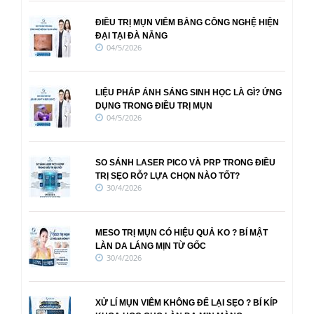
ĐIỀU TRỊ MỤN VIÊM BẰNG CÔNG NGHỆ HIỆN
ĐẠI TẠI ĐÀ NẴNG
04/5/2026
LIỆU PHÁP ÁNH SÁNG SINH HỌC LÀ GÌ? ỨNG
DỤNG TRONG ĐIỀU TRỊ MỤN
04/5/2026
SO SÁNH LASER PICO VÀ PRP TRONG ĐIỀU
TRỊ SẸO RỖ? LỰA CHỌN NÀO TỐT?
30/4/2026
MESO TRỊ MỤN CÓ HIỆU QUẢ KO ? BÍ MẬT
LÀN DA LÁNG MỊN TỪ GỐC
30/4/2026
XỬ LÍ MỤN VIÊM KHÔNG ĐỂ LẠI SẸO ? BÍ KÍP