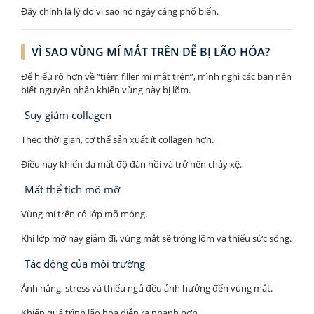
Đây chính là lý do vì sao nó ngày càng phổ biến.
VÌ SAO VÙNG MÍ MẮT TRÊN DỄ BỊ LÃO HÓA?
Để hiểu rõ hơn về “tiêm filler mí mắt trên”, mình nghĩ các bạn nên
biết nguyên nhân khiến vùng này bị lõm.
Suy giảm collagen
Theo thời gian, cơ thể sản xuất ít collagen hơn.
Điều này khiến da mất độ đàn hồi và trở nên chảy xệ.
Mất thể tích mô mỡ
Vùng mí trên có lớp mỡ mỏng.
Khi lớp mỡ này giảm đi, vùng mắt sẽ trông lõm và thiếu sức sống.
Tác động của môi trường
Ánh nắng, stress và thiếu ngủ đều ảnh hưởng đến vùng mắt.
Khiến quá trình lão hóa diễn ra nhanh hơn.