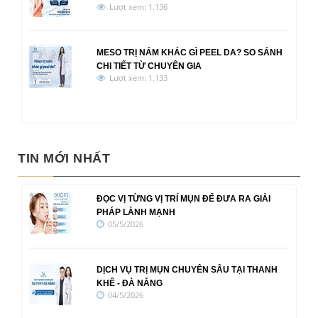
Lượt xem: 1.136
MESO TRỊ NÁM KHÁC GÌ PEEL DA? SO SÁNH
CHI TIẾT TỪ CHUYÊN GIA
Lượt xem: 1.133
TIN MỚI NHẤT
ĐỌC VỊ TỪNG VỊ TRÍ MỤN ĐỂ ĐƯA RA GIẢI
PHÁP LÀNH MẠNH
05/5/2026
DỊCH VỤ TRỊ MỤN CHUYÊN SÂU TẠI THANH
KHÊ - ĐÀ NẴNG
04/5/2026