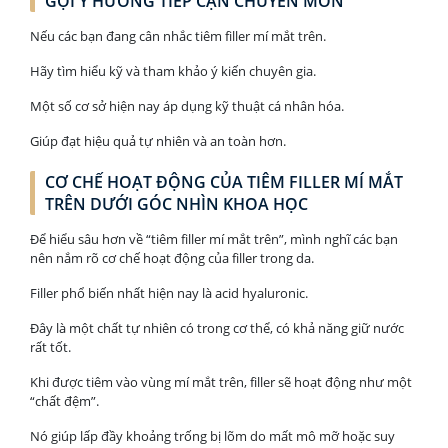
GỢI Ý HƯỚNG TIẾP CẬN CHUYÊN MÔN
Nếu các bạn đang cân nhắc tiêm filler mí mắt trên.
Hãy tìm hiểu kỹ và tham khảo ý kiến chuyên gia.
Một số cơ sở hiện nay áp dụng kỹ thuật cá nhân hóa.
Giúp đạt hiệu quả tự nhiên và an toàn hơn.
CƠ CHẾ HOẠT ĐỘNG CỦA TIÊM FILLER MÍ MẮT
TRÊN DƯỚI GÓC NHÌN KHOA HỌC
Để hiểu sâu hơn về “tiêm filler mí mắt trên”, mình nghĩ các bạn
nên nắm rõ cơ chế hoạt động của filler trong da.
Filler phổ biến nhất hiện nay là acid hyaluronic.
Đây là một chất tự nhiên có trong cơ thể, có khả năng giữ nước
rất tốt.
Khi được tiêm vào vùng mí mắt trên, filler sẽ hoạt động như một
“chất đệm”.
Nó giúp lấp đầy khoảng trống bị lõm do mất mô mỡ hoặc suy