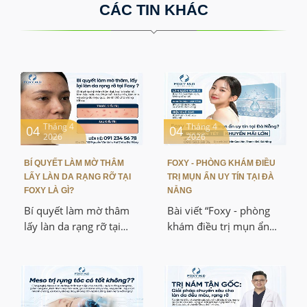
CÁC TIN KHÁC
Tháng 4
Tháng 4
04
04
2026
2026
BÍ QUYẾT LÀM MỜ THÂM
FOXY - PHÒNG KHÁM ĐIỀU
LẤY LÀN DA RẠNG RỠ TẠI
TRỊ MỤN ẨN UY TÍN TẠI ĐÀ
FOXY LÀ GÌ?
NẴNG
Bí quyết làm mờ thâm
Bài viết “Foxy - phòng
lấy làn da rạng rỡ tại
khám điều trị mụn ẩn
Foxy là chủ đề được rất
uy tín tại Đà Nẵng” giúp
nhiều bạn quan tâm khi
các bạn hiểu rõ cơ chế
muốn cải thiện làn da
hình thành mụn ẩn,
xỉn màu, nhiều vết thâm
nguyên nhân gây mụn
sau mụn. Bài viết này sẽ
và các phương pháp