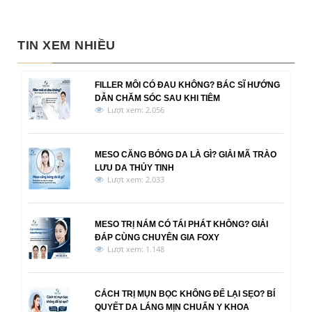
TIN XEM NHIỀU
FILLER MÔI CÓ ĐAU KHÔNG? BÁC SĨ HƯỚNG
DẪN CHĂM SÓC SAU KHI TIÊM
Lượt xem: 2.056
MESO CĂNG BÓNG DA LÀ GÌ? GIẢI MÃ TRÀO
LƯU DA THỦY TINH
Lượt xem: 2.033
MESO TRỊ NÁM CÓ TÁI PHÁT KHÔNG? GIẢI
ĐÁP CÙNG CHUYÊN GIA FOXY
Lượt xem: 1.148
CÁCH TRỊ MỤN BỌC KHÔNG ĐỂ LẠI SẸO? BÍ
QUYẾT DA LÁNG MỊN CHUẨN Y KHOA