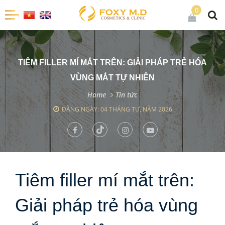
0
TIÊM FILLER MÍ MẮT TRÊN: GIẢI PHÁP TRẺ HÓA
VÙNG MẮT TỰ NHIÊN
Home
Tin tức
ĐĂNG NGÀY: 04 THÁNG TƯ, NĂM 2026
Tiêm filler mí mắt trên:
Giải pháp trẻ hóa vùng