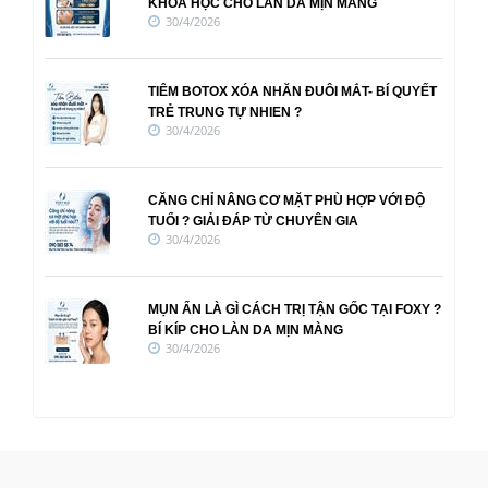
KHOA HỌC CHO LÀN DA MỊN MÀNG
30/4/2026
TIÊM BOTOX XÓA NHĂN ĐUÔI MẮT- BÍ QUYẾT
TRẺ TRUNG TỰ NHIEN ?
30/4/2026
CĂNG CHỈ NÂNG CƠ MẶT PHÙ HỢP VỚI ĐỘ
TUỔI ? GIẢI ĐÁP TỪ CHUYÊN GIA
30/4/2026
MỤN ẨN LÀ GÌ CÁCH TRỊ TẬN GỐC TẠI FOXY ?
BÍ KÍP CHO LÀN DA MỊN MÀNG
30/4/2026