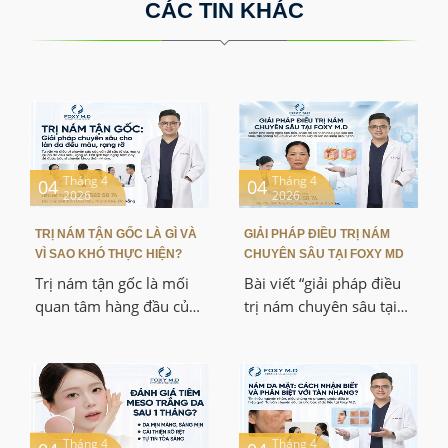
CÁC TIN KHÁC
Tháng 4
Tháng 4
04
04
2026
2026
TRỊ NÁM TẬN GỐC LÀ GÌ VÀ
GIẢI PHÁP ĐIỀU TRỊ NÁM
VÌ SAO KHÓ THỰC HIỆN?
CHUYÊN SÂU TẠI FOXY MD
Trị nám tận gốc là mối
Bài viết “giải pháp điều
quan tâm hàng đầu của
trị nám chuyên sâu tại
nhiều bạn đang gặp tình
Foxy MD” giúp các bạn
trạng da không đều màu
hiểu rõ cơ chế hình
và thiếu tự tin. Bài viết
thành nám, các phương
này sẽ giúp các bạn hiểu
pháp điều trị hiện đại và
rõ cơ chế hình thành
hướng tiếp cận cá nhân
nám, các giải pháp
hóa. Nội dung mang
Tháng 4
Tháng 4