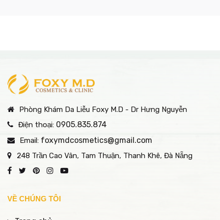
nguồn thông tin tràn lan
người quan tâm khi tìm
da chuyên sâu được
hiện nay.
hiểu về phương pháp
nhiều người quan tâm
làm đầy vùng thái
nhờ khả năng đưa
dương bằng filler
dưỡng chất trực tiếp vào
trung bì, giúp cải thiện
độ ẩm, kích thích sản
sinh collagen và hỗ trợ
trẻ hóa làn da.
Phòng Khám Da Liễu Foxy M.D - Dr Hưng Nguyễn
0905.835.874
Điện thoại:
foxymdcosmetics@gmail.com
Email:
248 Trần Cao Vân, Tam Thuận, Thanh Khê, Đà Nẵng
VỀ CHÚNG TÔI