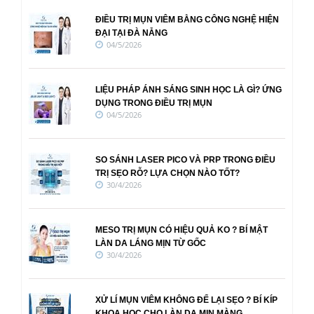
ĐIỀU TRỊ MỤN VIÊM BẰNG CÔNG NGHỆ HIỆN
ĐẠI TẠI ĐÀ NẴNG
04/5/2026
LIỆU PHÁP ÁNH SÁNG SINH HỌC LÀ GÌ? ỨNG
DỤNG TRONG ĐIỀU TRỊ MỤN
04/5/2026
SO SÁNH LASER PICO VÀ PRP TRONG ĐIỀU
TRỊ SẸO RỖ? LỰA CHỌN NÀO TỐT?
30/4/2026
MESO TRỊ MỤN CÓ HIỆU QUẢ KO ? BÍ MẬT
LÀN DA LÁNG MỊN TỪ GỐC
30/4/2026
XỬ LÍ MỤN VIÊM KHÔNG ĐỂ LẠI SẸO ? BÍ KÍP
KHOA HỌC CHO LÀN DA MỊN MÀNG