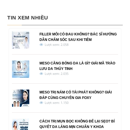
TIN XEM NHIỀU
FILLER MÔI CÓ ĐAU KHÔNG? BÁC SĨ HƯỚNG
DẪN CHĂM SÓC SAU KHI TIÊM
Lượt xem: 2.058
MESO CĂNG BÓNG DA LÀ GÌ? GIẢI MÃ TRÀO
LƯU DA THỦY TINH
Lượt xem: 2.035
MESO TRỊ NÁM CÓ TÁI PHÁT KHÔNG? GIẢI
ĐÁP CÙNG CHUYÊN GIA FOXY
Lượt xem: 1.150
CÁCH TRỊ MỤN BỌC KHÔNG ĐỂ LẠI SẸO? BÍ
QUYẾT DA LÁNG MỊN CHUẨN Y KHOA