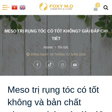
0
MESO TRỊ RỤNG TÓC CÓ TỐT KHÔNG? GIẢI ĐÁP CHI
TIẾT
Home
Tin tức
ĐĂNG NGÀY: 04 THÁNG TƯ, NĂM 2026
Meso trị rụng tóc có tốt
không và bản chất