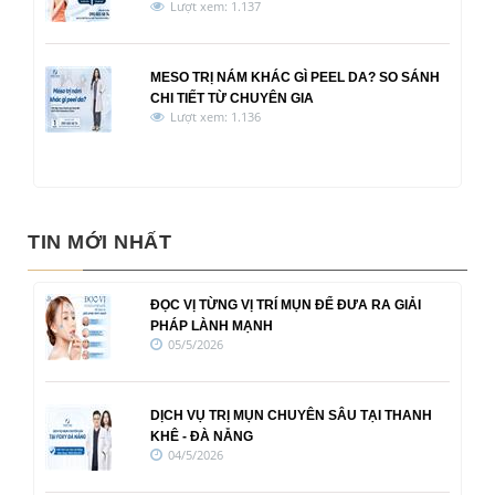
Lượt xem: 1.137
MESO TRỊ NÁM KHÁC GÌ PEEL DA? SO SÁNH
CHI TIẾT TỪ CHUYÊN GIA
Lượt xem: 1.136
TIN MỚI NHẤT
ĐỌC VỊ TỪNG VỊ TRÍ MỤN ĐỂ ĐƯA RA GIẢI
PHÁP LÀNH MẠNH
05/5/2026
DỊCH VỤ TRỊ MỤN CHUYÊN SÂU TẠI THANH
KHÊ - ĐÀ NẴNG
04/5/2026