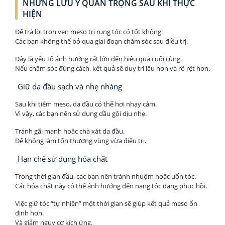
NHỮNG LƯU Ý QUAN TRỌNG SAU KHI THỰC
HIỆN
Để trả lời trọn vẹn meso trị rụng tóc có tốt không.
Các bạn không thể bỏ qua giai đoạn chăm sóc sau điều trị.
Đây là yếu tố ảnh hưởng rất lớn đến hiệu quả cuối cùng.
Nếu chăm sóc đúng cách, kết quả sẽ duy trì lâu hơn và rõ rệt hơn.
Giữ da đầu sạch và nhẹ nhàng
Sau khi tiêm meso, da đầu có thể hơi nhạy cảm.
Vì vậy, các bạn nên sử dụng dầu gội dịu nhẹ.
Tránh gãi mạnh hoặc chà xát da đầu.
Để không làm tổn thương vùng vừa điều trị.
Hạn chế sử dụng hóa chất
Trong thời gian đầu, các bạn nên tránh nhuộm hoặc uốn tóc.
Các hóa chất này có thể ảnh hưởng đến nang tóc đang phục hồi.
Việc giữ tóc “tự nhiên” một thời gian sẽ giúp kết quả meso ổn
định hơn.
Và giảm nguy cơ kích ứng.