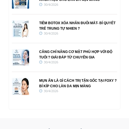
30/4/2026
TIÊM BOTOX XÓA NHĂN ĐUÔI MẮT- BÍ QUYẾT
TRẺ TRUNG TỰ NHIEN ?
30/4/2026
CĂNG CHỈ NÂNG CƠ MẶT PHÙ HỢP VỚI ĐỘ
TUỔI ? GIẢI ĐÁP TỪ CHUYÊN GIA
30/4/2026
MỤN ẨN LÀ GÌ CÁCH TRỊ TẬN GỐC TẠI FOXY ?
BÍ KÍP CHO LÀN DA MỊN MÀNG
30/4/2026