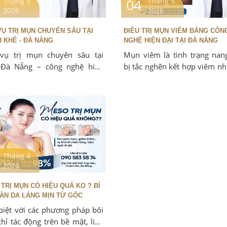
04
Tháng 5
Tháng 5
2026
2026
VỤ TRỊ MỤN CHUYÊN SÂU TẠI
ĐIỀU TRỊ MỤN VIÊM BẰNG CÔN
 KHÊ - ĐÀ NẴNG
NGHỆ HIỆN ĐẠI TẠI ĐÀ NẴNG
vụ trị mụn chuyên sâu tại
Mụn viêm là tình trạng nan
 Đà Nẵng – công nghệ hiện
bị tắc nghẽn kết hợp viêm nh
iệu trình cá nhân hóa, điều trị
khuẩn P.acnes, gây sưng, đ
tận gốc không đau, không
nhức và có thể để lại sẹo r
thâm nặng. Nếu như trướ
điều trị chủ yếu bằng thuốc b
nay, tại Foxy Clinic – 248 Tr
Vân, Thanh Khê, Đà Nẵng,
hàng đã có thể trị mụn vi
Tháng 4
gốc nhờ công nghệ hiện đ
2026
chuẩn y khoa quốc tế. Công nghệ
tại Foxy không chỉ giúp diệt
TRỊ MỤN CÓ HIỆU QUẢ KO ? BÍ
– giảm viêm – gom cồi nha
ÀN DA LÁNG MỊN TỪ GỐC
còn phục hồi và tái tạo làn d
biệt với các phương pháp bôi
mạnh sau mụn.
chỉ tác động trên bề mặt, liệu