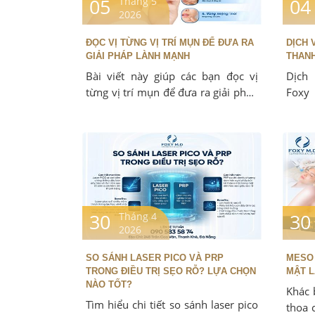
05
04
Tháng 5
2026
ĐỌC VỊ TỪNG VỊ TRÍ MỤN ĐỂ ĐƯA RA
DỊCH 
GIẢI PHÁP LÀNH MẠNH
THANH
Bài viết này giúp các bạn đọc vị
Dịch 
từng vị trí mụn để đưa ra giải pháp
Foxy
lành mạnh, dựa trên cơ sở khoa
đại, l
học và kinh nghiệm thực tế.. Không
mụn 
chỉ dừng lại ở việc xử lý bề mặt da,
sẹo.
mà còn hướng dẫn cách điều chỉnh
chế độ sinh hoạt, dinh dưỡng và
tâm lý để giải quyết tận gốc nguyên
nhân gây mụn.. Đây chính là lợi thế
30
30
Tháng 4
so với các phương pháp khác chỉ
2026
che đi triệu chứng chứ chưa xử lý
được nguyên nhân sâu xa.
SO SÁNH LASER PICO VÀ PRP
MESO 
TRONG ĐIỀU TRỊ SẸO RỖ? LỰA CHỌN
MẬT L
NÀO TỐT?
Khác 
Tìm hiểu chi tiết so sánh laser pico
thoa 