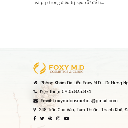
và prp trong điều trị sẹo rỗ? để tìm
trình
ra giải pháp tối ưu cho làn da của
thuật
bạn. Khác với các cơ sở sử dụng
hoạt 
công nghệ cũ gây đau rát, Foxy tự
tầng 
hào sở hữu dòng Laser Pico thế hệ
từ bê
mới kết hợp cùng quy trình chiết
bảo v
tách PRP chuẩn y khoa giúp tăng
da lá
sinh collagen gấp 10 lần, đẩy
nhanh quá trình làm đầy sẹo rỗ mà
không cần nghỉ dưỡng lâu, đảm
bảo an toàn và hiệu quả vượt trội.
Phòng Khám Da Liễu Foxy M.D - Dr Hưng N
0905.835.874
Điện thoại:
foxymdcosmetics@gmail.com
Email:
248 Trần Cao Vân, Tam Thuận, Thanh Khê, 