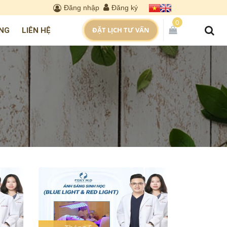
Đăng nhập
Đăng ký
0
ĐẶT LỊCH TƯ VẤN
NG
LIÊN HỆ