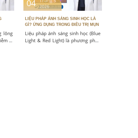
04
Tháng 5
2026
G
LIỆU PHÁP ÁNH SÁNG SINH HỌC LÀ
GÌ? ỨNG DỤNG TRONG ĐIỀU TRỊ MỤN
g lông
Liệu pháp ánh sáng sinh học (Blue
iễm vi
Light & Red Light) là phương pháp
ỏ, đau
trị mụn hiện đại, giúp diệt khuẩn P.
ỗ hoặc
acnes, giảm sưng viêm, làm dịu và
c đây
phục hồi da nhanh chóng. Tại Foxy
ôi, thì
Clinic – Đà Nẵng, công nghệ này
ần Cao
được bác sĩ áp dụng trong phác đồ
 khách
trị mụn chuyên sâu, giúp da sạch
êm tận
mụn, sáng mịn và khỏe mạnh hơn
ại đạt
chỉ sau vài buổi điều trị.
 khuẩn
nh, mà
a khỏe