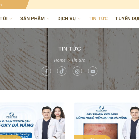
m
TÔI
SẢN PHẨM
DỊCH VỤ
TIN TỨC
TUYỂN DỤ
TIN TỨC
Home
Tin tức