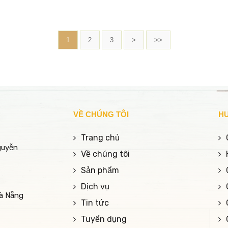
 Meso tại Foxy sử dụng kỹ
 cấy vi điểm đưa trực tiếp các
chất kháng viêm và tái tạo vào
trung bì, giúp dập tắt ổ mụn
1
2
3
>
>>
n trong và phục hồi hàng rào
ệ da mạnh mẽ, mang lại làn
ng mịn mà không lo tái phát.
VỀ CHÚNG TÔI
H
Trang chủ
guyễn
Về chúng tôi
Sản phẩm
Dịch vụ
Đà Nẵng
Tin tức
Tuyển dụng