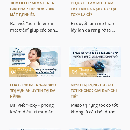
TIÊM FILLER MÍ MẮT TRÊN:
BÍ QUYẾT LÀM MỜ THÂM
GIẢI PHÁP TRẺ HÓA VÙNG
LẤY LÀN DA RẠNG RỠ TẠI
MẮT TỰ NHIÊN
FOXY LÀ GÌ?
Bài viết “tiêm filler mí
Bí quyết làm mờ thâm
mắt trên” giúp các bạn
lấy làn da rạng rỡ tại
hiểu rõ cơ chế làm đầy
Foxy là chủ đề được rất
vùng mí mắt, ưu nhược
nhiều bạn quan tâm khi
điểm và những lưu ý
muốn cải thiện làn da
quan trọng khi thực
xỉn màu, nhiều vết thâm
hiện. Nội dung được xây
sau mụn. Bài viết này sẽ
dựng theo hướng khoa
giúp các bạn hiểu rõ
Tháng 4
Tháng 4
04
04
2026
2026
học, dễ hiểu, cập nhật
nguyên nhân gây thâm,
kiến thức thẩm mỹ hiện
cơ chế điều trị hiện đại
FOXY - PHÒNG KHÁM ĐIỀU
MESO TRỊ RỤNG TÓC CÓ
đại và nhấn mạnh lợi
và những ưu điểm nổi
TRỊ MỤN ẨN UY TÍN TẠI ĐÀ
TỐT KHÔNG? GIẢI ĐÁP CHI
thế của phương pháp cá
bật của các giải pháp
NẴNG
TIẾT
nhân hóa, kỹ thuật
chuyên sâu giúp phục
Bài viết “Foxy - phòng
Meso trị rụng tóc có tốt
chính xác – đây là điểm
hồi làn da đều màu,
khám điều trị mụn ẩn
không là câu hỏi được
khác biệt so với nhiều
sáng khỏe hơn so với
uy tín tại Đà Nẵng” giúp
rất nhiều bạn quan tâm
nơi chỉ thực hiện theo
các phương pháp thông
các bạn hiểu rõ cơ chế
khi gặp tình trạng tóc
quy trình chung.
thường.