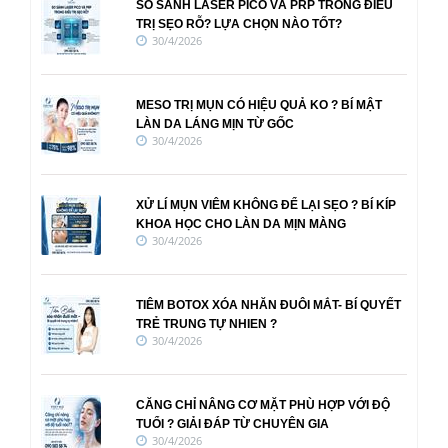
SO SÁNH LASER PICO VÀ PRP TRONG ĐIỀU
TRỊ SẸO RỖ? LỰA CHỌN NÀO TỐT?
30/4/2026
MESO TRỊ MỤN CÓ HIỆU QUẢ KO ? BÍ MẬT
LÀN DA LÁNG MỊN TỪ GỐC
30/4/2026
XỬ LÍ MỤN VIÊM KHÔNG ĐỂ LẠI SẸO ? BÍ KÍP
KHOA HỌC CHO LÀN DA MỊN MÀNG
30/4/2026
TIÊM BOTOX XÓA NHĂN ĐUÔI MẮT- BÍ QUYẾT
TRẺ TRUNG TỰ NHIEN ?
30/4/2026
CĂNG CHỈ NÂNG CƠ MẶT PHÙ HỢP VỚI ĐỘ
TUỔI ? GIẢI ĐÁP TỪ CHUYÊN GIA
30/4/2026