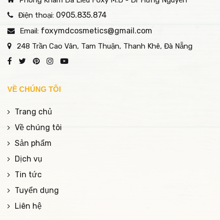
Phòng Khám Da Liễu Foxy M.D - Dr Hưng Nguyễn
trội của phương pháp
điều trị khoa học, đa
hiện đại so với cách điều
tầng – đây là điểm khác
0905.835.874
Điện thoại:
trị truyền thống.
biệt rõ rệt so với nhiều
foxymdcosmetics@gmail.com
Email:
phương pháp điều trị
248 Trần Cao Vân, Tam Thuận, Thanh Khê, Đà Nẵng
đơn lẻ hiện nay.
VỀ CHÚNG TÔI
Trang chủ
Về chúng tôi
Sản phẩm
Dịch vụ
Tin tức
Tuyển dụng
Liên hệ