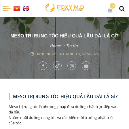
0
MESO TRỊ RỤNG TÓC HIỆU QUẢ LÂU DÀI LÀ GÌ?
Home
Tin tức
ĐĂNG NGÀY: 04 THÁNG TƯ, NĂM 2026
MESO TRỊ RỤNG TÓC HIỆU QUẢ LÂU DÀI LÀ GÌ?
Meso trị rụng tóc là phương pháp đưa dưỡng chất trực tiếp vào
da đầu.
Nhằm nuôi dưỡng nang tóc và cải thiện môi trường phát triển
của tóc.