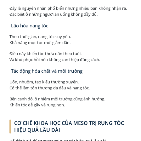
Đây là nguyên nhân phổ biến nhưng nhiều bạn không nhận ra.
Đặc biệt ở những người ăn uống không đầy đủ.
Lão hóa nang tóc
Theo thời gian, nang tóc suy yếu.
Khả năng mọc tóc mới giảm dần.
Điều này khiến tóc thưa dần theo tuổi.
Và khó phục hồi nếu không can thiệp đúng cách.
Tác động hóa chất và môi trường
Uốn, nhuộm, tạo kiểu thường xuyên.
Có thể làm tổn thương da đầu và nang tóc.
Bên cạnh đó, ô nhiễm môi trường cũng ảnh hưởng.
Khiến tóc dễ gãy và rụng hơn.
CƠ CHẾ KHOA HỌC CỦA MESO TRỊ RỤNG TÓC
HIỆU QUẢ LÂU DÀI
Để đánh giá đúng meso trị rụng tóc hiệu quả lâu dài.