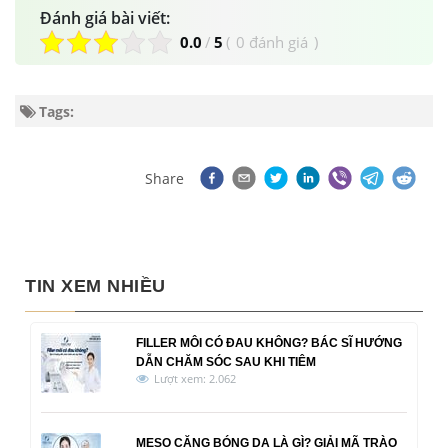
Đánh giá bài viết:
0.0
/
5
(
0 đánh giá
)
Tags:
Share
TIN XEM NHIỀU
FILLER MÔI CÓ ĐAU KHÔNG? BÁC SĨ HƯỚNG
DẪN CHĂM SÓC SAU KHI TIÊM
Lượt xem: 2.062
MESO CĂNG BÓNG DA LÀ GÌ? GIẢI MÃ TRÀO