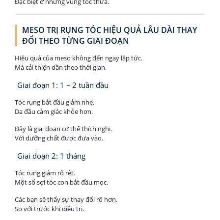
Đặc biệt ở những vùng tóc thưa.
MESO TRỊ RỤNG TÓC HIỆU QUẢ LÂU DÀI THAY
ĐỔI THEO TỪNG GIAI ĐOẠN
Hiệu quả của meso không đến ngay lập tức.
Mà cải thiện dần theo thời gian.
Giai đoạn 1: 1 – 2 tuần đầu
Tóc rụng bắt đầu giảm nhẹ.
Da đầu cảm giác khỏe hơn.
Đây là giai đoạn cơ thể thích nghi.
Với dưỡng chất được đưa vào.
Giai đoạn 2: 1 tháng
Tóc rụng giảm rõ rệt.
Một số sợi tóc con bắt đầu mọc.
Các bạn sẽ thấy sự thay đổi rõ hơn.
So với trước khi điều trị.