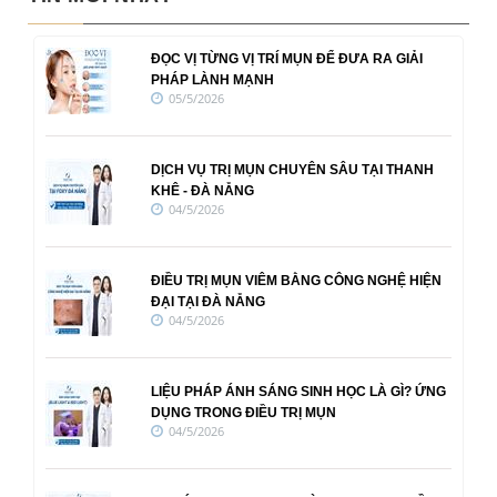
ĐỌC VỊ TỪNG VỊ TRÍ MỤN ĐỂ ĐƯA RA GIẢI
PHÁP LÀNH MẠNH
05/5/2026
DỊCH VỤ TRỊ MỤN CHUYÊN SÂU TẠI THANH
KHÊ - ĐÀ NẴNG
04/5/2026
ĐIỀU TRỊ MỤN VIÊM BẰNG CÔNG NGHỆ HIỆN
ĐẠI TẠI ĐÀ NẴNG
04/5/2026
LIỆU PHÁP ÁNH SÁNG SINH HỌC LÀ GÌ? ỨNG
DỤNG TRONG ĐIỀU TRỊ MỤN
04/5/2026