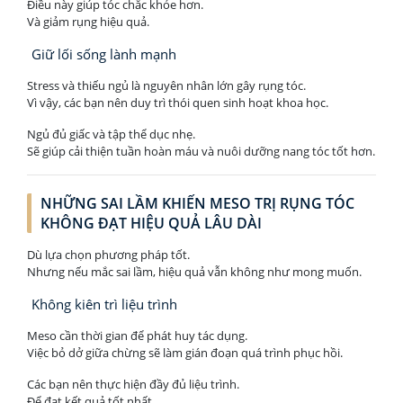
Điều này giúp tóc chắc khỏe hơn.
Và giảm rụng hiệu quả.
Giữ lối sống lành mạnh
Stress và thiếu ngủ là nguyên nhân lớn gây rụng tóc.
Vì vậy, các bạn nên duy trì thói quen sinh hoạt khoa học.
Ngủ đủ giấc và tập thể dục nhẹ.
Sẽ giúp cải thiện tuần hoàn máu và nuôi dưỡng nang tóc tốt hơn.
NHỮNG SAI LẦM KHIẾN MESO TRỊ RỤNG TÓC
KHÔNG ĐẠT HIỆU QUẢ LÂU DÀI
Dù lựa chọn phương pháp tốt.
Nhưng nếu mắc sai lầm, hiệu quả vẫn không như mong muốn.
Không kiên trì liệu trình
Meso cần thời gian để phát huy tác dụng.
Việc bỏ dở giữa chừng sẽ làm gián đoạn quá trình phục hồi.
Các bạn nên thực hiện đầy đủ liệu trình.
Để đạt kết quả tốt nhất.