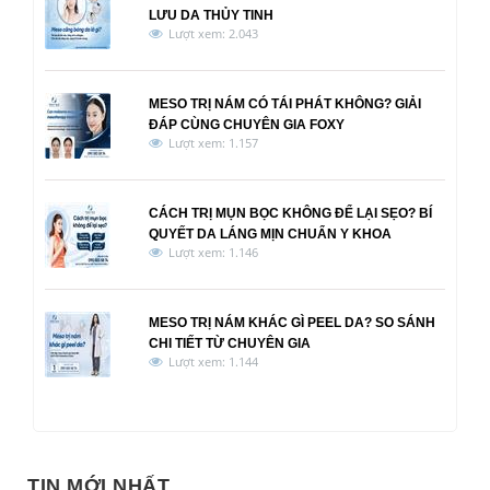
LƯU DA THỦY TINH
Lượt xem: 2.043
MESO TRỊ NÁM CÓ TÁI PHÁT KHÔNG? GIẢI
ĐÁP CÙNG CHUYÊN GIA FOXY
Lượt xem: 1.157
CÁCH TRỊ MỤN BỌC KHÔNG ĐỂ LẠI SẸO? BÍ
QUYẾT DA LÁNG MỊN CHUẨN Y KHOA
Lượt xem: 1.146
MESO TRỊ NÁM KHÁC GÌ PEEL DA? SO SÁNH
CHI TIẾT TỪ CHUYÊN GIA
Lượt xem: 1.144
TIN MỚI NHẤT