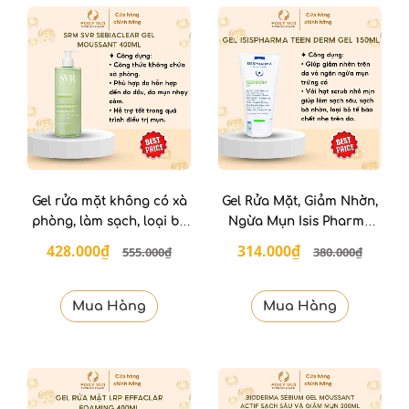
Gel rửa mặt không có xà
Gel Rửa Mặt, Giảm Nhờn,
phòng, làm sạch, loại bỏ
Ngừa Mụn Isis Pharma
tế bào da chết SVR 400ml
Teenderm Gel 150ml
428.000₫
314.000₫
555.000₫
380.000₫
Mua Hàng
Mua Hàng