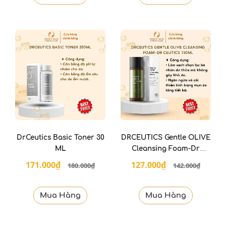
DrCeutics Basic Toner 30
DRCEUTICS Gentle OLIVE
ML
Cleansing Foam-Dr
ceutics 150ml
171.000₫
127.000₫
180.000₫
142.000₫
Mua Hàng
Mua Hàng