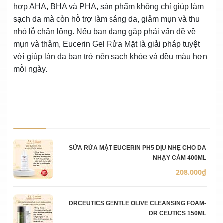
hợp AHA, BHA và PHA, sản phẩm không chỉ giúp làm
sạch da mà còn hỗ trợ làm sáng da, giảm mụn và thu
nhỏ lỗ chân lông. Nếu bạn đang gặp phải vấn đề về
mụn và thâm, Eucerin Gel Rửa Mặt là giải pháp tuyệt
vời giúp làn da bạn trở nên sạch khỏe và đều màu hơn
mỗi ngày.
Ảnh sản phẩm
Mô 
Số 
Đơn
SỮA RỬA MẶT EUCERIN PH5 DỊU NHẸ CHO DA
NHẠY CẢM 400ML
208.000₫
DRCEUTICS GENTLE OLIVE CLEANSING FOAM-
DR CEUTICS 150ML