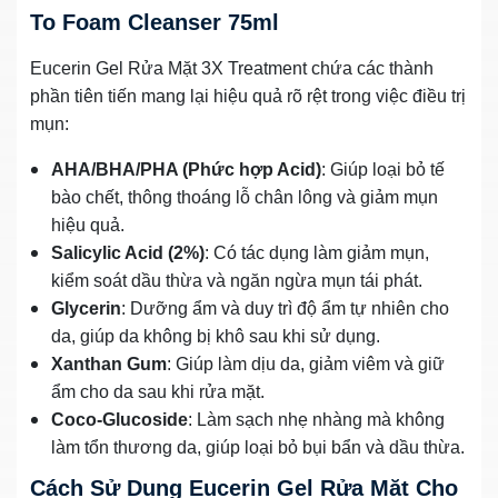
To Foam Cleanser 75ml
Eucerin Gel Rửa Mặt 3X Treatment chứa các thành
phần tiên tiến mang lại hiệu quả rõ rệt trong việc điều trị
mụn:
AHA/BHA/PHA (Phức hợp Acid)
: Giúp loại bỏ tế
bào chết, thông thoáng lỗ chân lông và giảm mụn
hiệu quả.
Salicylic Acid (2%)
: Có tác dụng làm giảm mụn,
kiểm soát dầu thừa và ngăn ngừa mụn tái phát.
Glycerin
: Dưỡng ẩm và duy trì độ ẩm tự nhiên cho
da, giúp da không bị khô sau khi sử dụng.
Xanthan Gum
: Giúp làm dịu da, giảm viêm và giữ
ẩm cho da sau khi rửa mặt.
Coco-Glucoside
: Làm sạch nhẹ nhàng mà không
làm tổn thương da, giúp loại bỏ bụi bẩn và dầu thừa.
Cách Sử Dụng Eucerin Gel Rửa Mặt Cho