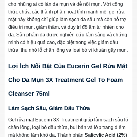
cho những ai có làn da mụn và dễ nổi mụn. Với công
thức chứa các thành phần hoạt tính mạnh mẽ, gel rửa
mặt này không chỉ giúp làm sạch da sâu mà còn hỗ trợ
điều trị mụn, giảm thâm, và duy trì độ ẩm tự nhiên cho
da. Sản phẩm đã được nghiên cứu lâm sàng và chứng
minh có hiệu quả cao, đặc biệt trong việc giảm dầu
thừa, thu nhỏ lỗ chân lông và loại bỏ vi khuẩn gây mụn.
Lợi Ích Nổi Bật Của Eucerin Gel Rửa Mặt
Cho Da Mụn 3X Treatment Gel To Foam
Cleanser 75ml
Làm Sạch Sâu, Giảm Dầu Thừa
Gel rửa mặt Eucerin 3X Treatment giúp làm sạch sâu lỗ
chân lông, loại bỏ dầu thừa, bụi bẩn và lớp trang điểm
mà không làm khô da. Thành phần
Salicylic Acid (2%)