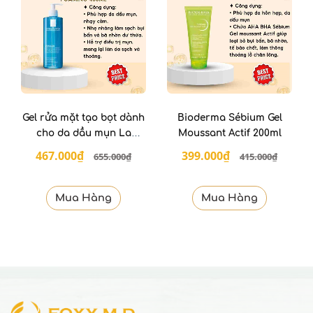
Gel rửa mặt tạo bọt dành
Bioderma Sébium Gel
cho da dầu mụn La
Moussant Actif 200ml
Roche-Posay 400ml
467.000₫
399.000₫
655.000₫
415.000₫
Mua Hàng
Mua Hàng