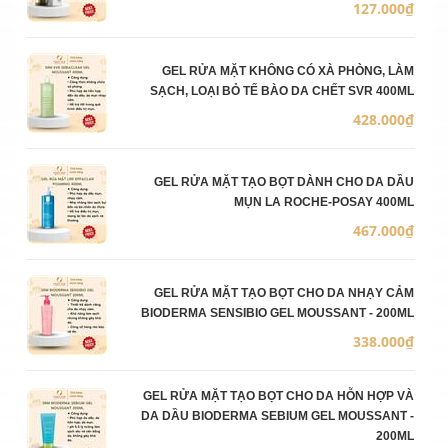
127.000₫
GEL RỬA MẶT KHÔNG CÓ XÀ PHÒNG, LÀM
SẠCH, LOẠI BỎ TẾ BÀO DA CHẾT SVR 400ML
428.000₫
GEL RỬA MẶT TẠO BỌT DÀNH CHO DA DẦU
MỤN LA ROCHE-POSAY 400ML
467.000₫
GEL RỬA MẶT TẠO BỌT CHO DA NHẠY CẢM
BIODERMA SENSIBIO GEL MOUSSANT - 200ML
338.000₫
GEL RỬA MẶT TẠO BỌT CHO DA HỖN HỢP VÀ
DA DẦU BIODERMA SEBIUM GEL MOUSSANT -
200ML