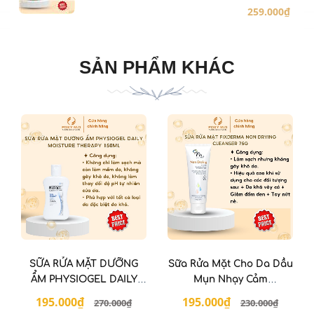
259.000₫
SẢN PHẨM KHÁC
SỮA RỬA MẶT DƯỠNG
Sữa Rửa Mặt Cho Da Dầu
ẨM PHYSIOGEL DAILY
Mụn Nhạy Cảm
MOISTURE THERAPY
FIXDERMA Non Drying
195.000₫
195.000₫
270.000₫
230.000₫
150ml
Cleanser 75g