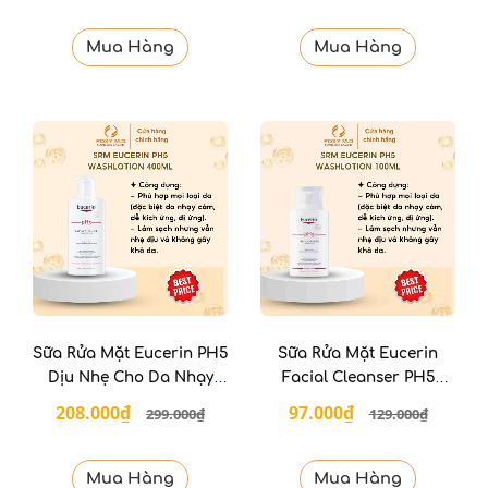
Mua Hàng
Mua Hàng
Sữa Rửa Mặt Eucerin PH5
Sữa Rửa Mặt Eucerin
Dịu Nhẹ Cho Da Nhạy
Facial Cleanser PH5
Cảm 400ml
Sensitive Skin 100Ml
208.000₫
97.000₫
299.000₫
129.000₫
Mua Hàng
Mua Hàng