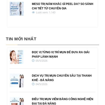
MESO TRỊ NÁM KHÁC GÌ PEEL DA? SO SÁNH
CHI TIẾT TỪ CHUYÊN GIA
Lượt xem: 1.143
TIN MỚI NHẤT
ĐỌC VỊ TỪNG VỊ TRÍ MỤN ĐỂ ĐƯA RA GIẢI
PHÁP LÀNH MẠNH
05/5/2026
DỊCH VỤ TRỊ MỤN CHUYÊN SÂU TẠI THANH
KHÊ - ĐÀ NẴNG
04/5/2026
ĐIỀU TRỊ MỤN VIÊM BẰNG CÔNG NGHỆ HIỆN
ĐẠI TẠI ĐÀ NẴNG