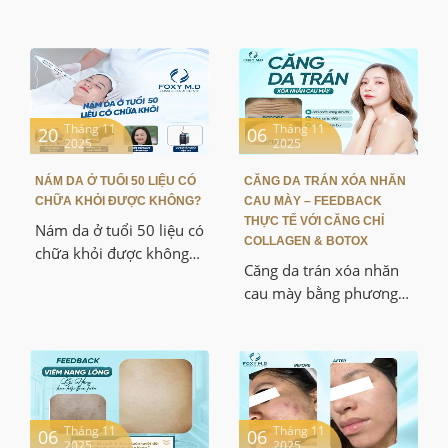
Tháng 11
Tháng 11
20
06
2025
2025
NÁM DA Ở TUỔI 50 LIỆU CÓ
CĂNG DA TRÁN XÓA NHĂN
CHỮA KHỎI ĐƯỢC KHÔNG?
CAU MÀY – FEEDBACK
THỰC TẾ VỚI CĂNG CHỈ
Nám da ở tuổi 50 liệu có
COLLAGEN & BOTOX
chữa khỏi được không?
Căng da trán xóa nhăn
Đây là câu hỏi nhiều
cau mày bằng phương
bạn U50 trăn trở khi làn
pháp căng chỉ collagen
da bắt đầu xuất hiện
và botox xóa nhăn là
đốm nâu, mảng nám
giải pháp kết hợp vừa
sậm màu khiến gương
nâng cơ, vừa làm phẳng
mặt trông già và kém tự
nếp nhăn nhanh chóng
tin hơn. Bài viết này
và an toàn. Bài viết này
Tháng 11
Tháng 11
06
06
không chỉ giúp các bạn
2025
2025