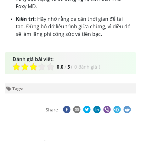
Foxy MD.
Kiên trì:
Hãy nhớ rằng da cần thời gian để tái
tạo. Đừng bỏ dở liệu trình giữa chừng, vì điều đó
sẽ làm lãng phí công sức và tiền bạc.
Đánh giá bài viết:
0.0
/
5
(
0 đánh giá
)
Tags:
Share