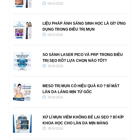
04/5/2026
LIỆU PHÁP ÁNH SÁNG SINH HỌC LÀ GÌ? ỨNG
DỤNG TRONG ĐIỀU TRỊ MỤN
04/5/2026
SO SÁNH LASER PICO VÀ PRP TRONG ĐIỀU
TRỊ SẸO RỖ? LỰA CHỌN NÀO TỐT?
30/4/2026
MESO TRỊ MỤN CÓ HIỆU QUẢ KO ? BÍ MẬT
LÀN DA LÁNG MỊN TỪ GỐC
30/4/2026
XỬ LÍ MỤN VIÊM KHÔNG ĐỂ LẠI SẸO ? BÍ KÍP
KHOA HỌC CHO LÀN DA MỊN MÀNG
30/4/2026