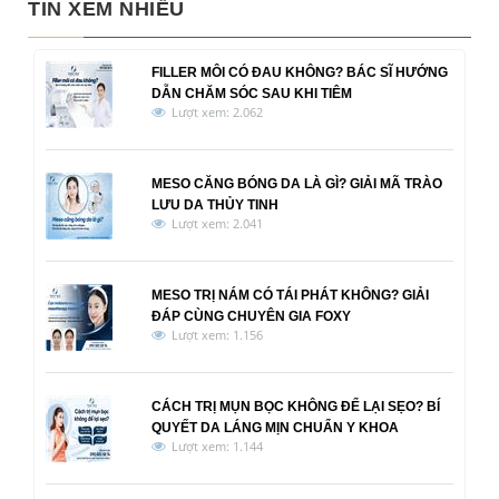
TIN XEM NHIỀU
FILLER MÔI CÓ ĐAU KHÔNG? BÁC SĨ HƯỚNG
DẪN CHĂM SÓC SAU KHI TIÊM
Lượt xem: 2.062
MESO CĂNG BÓNG DA LÀ GÌ? GIẢI MÃ TRÀO
LƯU DA THỦY TINH
Lượt xem: 2.041
MESO TRỊ NÁM CÓ TÁI PHÁT KHÔNG? GIẢI
ĐÁP CÙNG CHUYÊN GIA FOXY
Lượt xem: 1.156
CÁCH TRỊ MỤN BỌC KHÔNG ĐỂ LẠI SẸO? BÍ
QUYẾT DA LÁNG MỊN CHUẨN Y KHOA
Lượt xem: 1.144