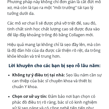
Phương pháp này không chỉ đơn giản là cắt đứt mô
xơ, mà còn là tạo ra một "môi trường" tái tạo lý
tưởng dưới da.
Các mô xơ chai lì sẽ được phá vỡ triệt để, sau đó,
tinh chất sinh học chất lượng cao sẽ được đưa vào
để lấp đầy khoảng trống đó bằng Collagen mới.
Hiệu quả mang lại không chỉ là sẹo đầy lên, mà còn
là độ đàn hồi của da được cải thiện rõ rệt, da trông
khỏe khoắn và trẻ trung hơn.
Lời khuyên cho các bạn bị sẹo rỗ lâu năm:
Không tự ý điều trị tại nhà:
Sẹo lâu năm cần sự
can thiệp của bác sĩ chuyên khoa và thiết bị
chuẩn Y khoa.
Chọn cơ sở uy tín:
Đảm bảo nơi bạn chọn có
phác đồ điều trị rõ ràng, bác sĩ có kinh nghiệm
xử lý sẹo nặng và có công nghệ tiên tiến như