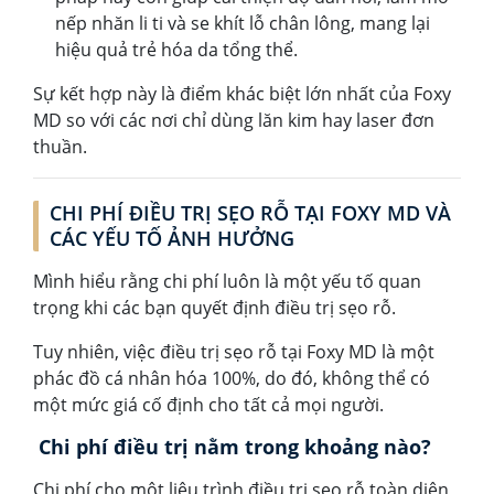
nếp nhăn li ti và se khít lỗ chân lông, mang lại
hiệu quả trẻ hóa da tổng thể.
Sự kết hợp này là điểm khác biệt lớn nhất của Foxy
MD so với các nơi chỉ dùng lăn kim hay laser đơn
thuần.
CHI PHÍ ĐIỀU TRỊ SẸO RỖ TẠI FOXY MD VÀ
CÁC YẾU TỐ ẢNH HƯỞNG
Mình hiểu rằng chi phí luôn là một yếu tố quan
trọng khi các bạn quyết định điều trị sẹo rỗ.
Tuy nhiên, việc điều trị sẹo rỗ tại Foxy MD là một
phác đồ cá nhân hóa 100%, do đó, không thể có
một mức giá cố định cho tất cả mọi người.
Chi phí điều trị nằm trong khoảng nào?
Chi phí cho một liệu trình điều trị sẹo rỗ toàn diện