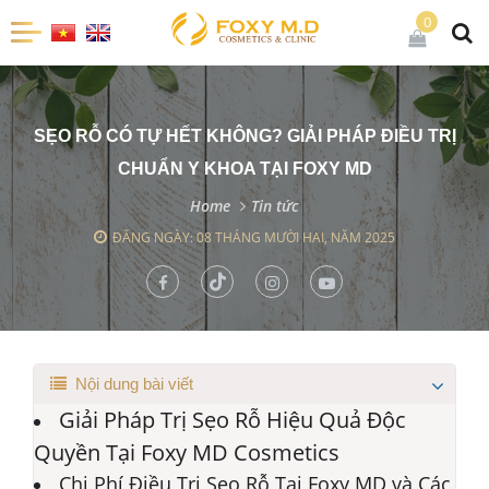
0
SẸO RỖ CÓ TỰ HẾT KHÔNG? GIẢI PHÁP ĐIỀU TRỊ
CHUẨN Y KHOA TẠI FOXY MD
Home
Tin tức
ĐĂNG NGÀY: 08 THÁNG MƯỜI HAI, NĂM 2025
Nội dung bài viết
Giải Pháp Trị Sẹo Rỗ Hiệu Quả Độc
Quyền Tại Foxy MD Cosmetics
Chi Phí Điều Trị Sẹo Rỗ Tại Foxy MD và Các