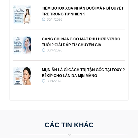
TIÊM BOTOX XÓA NHĂN ĐUÔI MẮT- BÍ QUYẾT
TRẺ TRUNG TỰ NHIEN ?
30/4/2026
CĂNG CHỈ NÂNG CƠ MẶT PHÙ HỢP VỚI ĐỘ
TUỔI ? GIẢI ĐÁP TỪ CHUYÊN GIA
30/4/2026
MỤN ẨN LÀ GÌ CÁCH TRỊ TẬN GỐC TẠI FOXY ?
BÍ KÍP CHO LÀN DA MỊN MÀNG
30/4/2026
CÁC TIN KHÁC