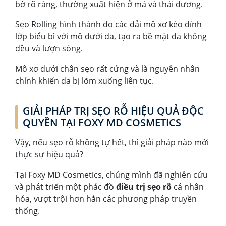
bờ rõ ràng, thường xuất hiện ở má và thái dương.
Sẹo Rolling hình thành do các dải mô xơ kéo dính
lớp biểu bì với mô dưới da, tạo ra bề mặt da không
đều và lượn sóng.
Mô xơ dưới chân sẹo rất cứng và là nguyên nhân
chính khiến da bị lõm xuống liên tục.
GIẢI PHÁP TRỊ SẸO RỖ HIỆU QUẢ ĐỘC
QUYỀN TẠI FOXY MD COSMETICS
Vậy, nếu sẹo rỗ không tự hết, thì giải pháp nào mới
thực sự hiệu quả?
Tại Foxy MD Cosmetics, chúng mình đã nghiên cứu
và phát triển một phác đồ
điều trị sẹo rỗ
cá nhân
hóa, vượt trội hơn hẳn các phương pháp truyền
thống.