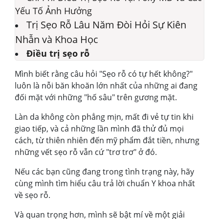
Yếu Tố Ảnh Hưởng
Trị Sẹo Rỗ Lâu Năm Đòi Hỏi Sự Kiên
Nhẫn và Khoa Học
Điều trị sẹo rỗ
Mình biết rằng câu hỏi "Sẹo rỗ có tự hết không?"
luôn là nỗi băn khoăn lớn nhất của những ai đang
đối mặt với những "hố sâu" trên gương mặt.
Làn da không còn phẳng mịn, mất đi vẻ tự tin khi
giao tiếp, và cả những lần mình đã thử đủ mọi
cách, từ thiên nhiên đến mỹ phẩm đắt tiền, nhưng
những vết sẹo rỗ vẫn cứ "trơ trơ" ở đó.
Nếu các bạn cũng đang trong tình trạng này, hãy
cùng mình tìm hiểu câu trả lời chuẩn Y khoa nhất
về sẹo rỗ.
Và quan trọng hơn, mình sẽ bật mí về một giải