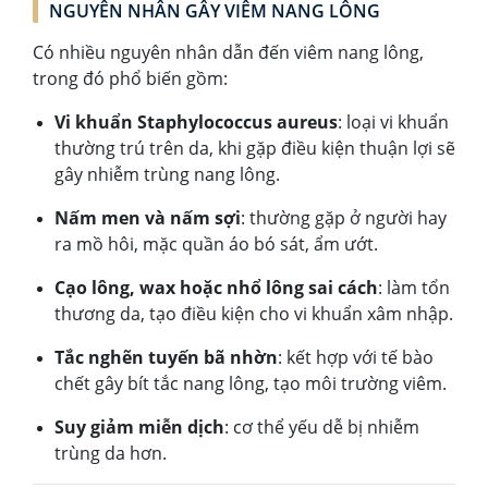
NGUYÊN NHÂN GÂY VIÊM NANG LÔNG
Có nhiều nguyên nhân dẫn đến viêm nang lông,
trong đó phổ biến gồm:
Vi khuẩn Staphylococcus aureus
: loại vi khuẩn
thường trú trên da, khi gặp điều kiện thuận lợi sẽ
gây nhiễm trùng nang lông.
Nấm men và nấm sợi
: thường gặp ở người hay
ra mồ hôi, mặc quần áo bó sát, ẩm ướt.
Cạo lông, wax hoặc nhổ lông sai cách
: làm tổn
thương da, tạo điều kiện cho vi khuẩn xâm nhập.
Tắc nghẽn tuyến bã nhờn
: kết hợp với tế bào
chết gây bít tắc nang lông, tạo môi trường viêm.
Suy giảm miễn dịch
: cơ thể yếu dễ bị nhiễm
trùng da hơn.