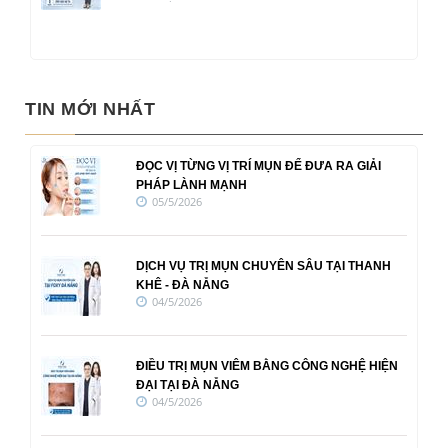
TIN MỚI NHẤT
ĐỌC VỊ TỪNG VỊ TRÍ MỤN ĐỂ ĐƯA RA GIẢI
PHÁP LÀNH MẠNH
05/5/2026
DỊCH VỤ TRỊ MỤN CHUYÊN SÂU TẠI THANH
KHÊ - ĐÀ NẴNG
04/5/2026
ĐIỀU TRỊ MỤN VIÊM BẰNG CÔNG NGHỆ HIỆN
ĐẠI TẠI ĐÀ NẴNG
04/5/2026