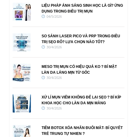
LIỆU PHÁP ÁNH SÁNG SINH HỌC LÀ GÌ? ỨNG
DỤNG TRONG ĐIỀU TRỊ MỤN
04/5/2026
SO SÁNH LASER PICO VÀ PRP TRONG ĐIỀU
TRỊ SẸO RỖ? LỰA CHỌN NÀO TỐT?
30/4/2026
MESO TRỊ MỤN CÓ HIỆU QUẢ KO ? BÍ MẬT
LÀN DA LÁNG MỊN TỪ GỐC
30/4/2026
XỬ LÍ MỤN VIÊM KHÔNG ĐỂ LẠI SẸO ? BÍ KÍP
KHOA HỌC CHO LÀN DA MỊN MÀNG
30/4/2026
TIÊM BOTOX XÓA NHĂN ĐUÔI MẮT- BÍ QUYẾT
TRẺ TRUNG TỰ NHIEN ?