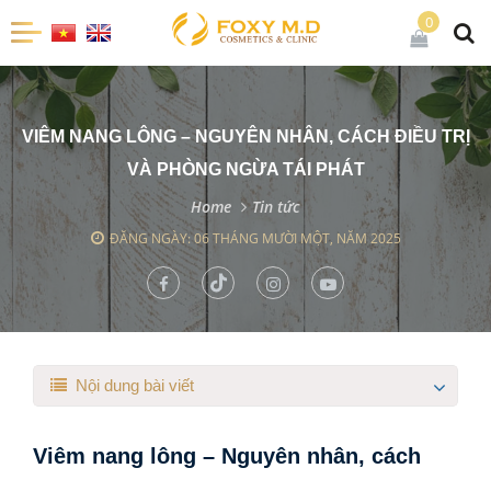
0
VIÊM NANG LÔNG – NGUYÊN NHÂN, CÁCH ĐIỀU TRỊ
VÀ PHÒNG NGỪA TÁI PHÁT
Home
Tin tức
ĐĂNG NGÀY: 06 THÁNG MƯỜI MỘT, NĂM 2025
Nội dung bài viết
Viêm nang lông – Nguyên nhân, cách