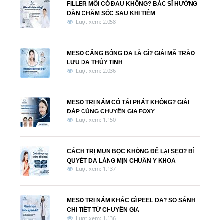
FILLER MÔI CÓ ĐAU KHÔNG? BÁC SĨ HƯỚNG
DẪN CHĂM SÓC SAU KHI TIÊM
Lượt xem: 2.058
MESO CĂNG BÓNG DA LÀ GÌ? GIẢI MÃ TRÀO
LƯU DA THỦY TINH
Lượt xem: 2.036
MESO TRỊ NÁM CÓ TÁI PHÁT KHÔNG? GIẢI
ĐÁP CÙNG CHUYÊN GIA FOXY
Lượt xem: 1.150
CÁCH TRỊ MỤN BỌC KHÔNG ĐỂ LẠI SẸO? BÍ
QUYẾT DA LÁNG MỊN CHUẨN Y KHOA
Lượt xem: 1.137
MESO TRỊ NÁM KHÁC GÌ PEEL DA? SO SÁNH
CHI TIẾT TỪ CHUYÊN GIA
Lượt xem: 1.136