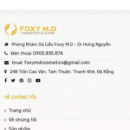
chuyên sâu tại Foxy M.D
toàn và hiệu quả vượt
– phòng khám da liễu
trội. Khám phá ngay
uy tín Đà Nẵng giúp bạn
dịch vụ trị thâm nách
lấy lại làn da khỏe đẹp
chuyên nghiệp của
nhanh chóng.
chúng tôi!
Phòng Khám Da Liễu Foxy M.D - Dr Hưng Nguyễn
0905.835.874
Điện thoại:
foxymdcosmetics@gmail.com
Email:
248 Trần Cao Vân, Tam Thuận, Thanh Khê, Đà Nẵng
VỀ CHÚNG TÔI
Trang chủ
Về chúng tôi
Sản phẩm