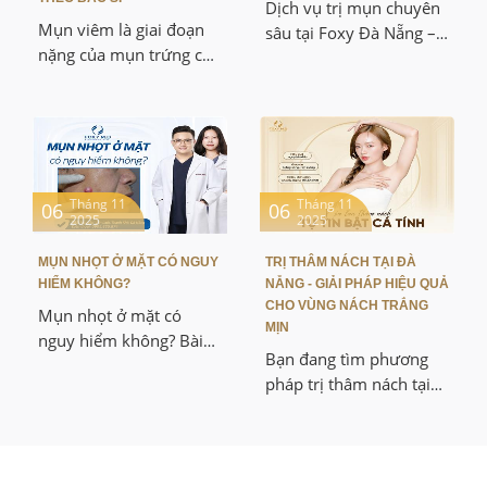
Dịch vụ trị mụn chuyên
thấy kết quả.
kiệm chi phí vừa an
Mụn viêm là giai đoạn
sâu tại Foxy Đà Nẵng –
toàn mà hiệu quả lâu
nặng của mụn trứng cá,
công nghệ hiện đại, liệu
dài.
khi vi khuẩn P. acnes
trình cá nhân hóa, điều
xâm nhập sâu vào lỗ
trị mụn tận gốc không
chân lông gây viêm,
đau, không sẹo.
sưng đỏ, đau nhức và có
thể để lại sẹo lõm, thâm
lâu năm nếu không xử
Tháng 11
Tháng 11
06
06
2025
2025
lý đúng cách.
MỤN NHỌT Ở MẶT CÓ NGUY
TRỊ THÂM NÁCH TẠI ĐÀ
HIỂM KHÔNG?
NẴNG - GIẢI PHÁP HIỆU QUẢ
CHO VÙNG NÁCH TRẮNG
Mụn nhọt ở mặt có
MỊN
nguy hiểm không? Bài
Bạn đang tìm phương
viết này chia sẻ nguyên
pháp trị thâm nách tại
nhân, biến chứng và
Đà Nẵng? Phòng khám
cách xử lý mụn nhọt an
Da liễu Thẩm mỹ Foxy
toàn. Đồng thời giới
là lựa chọn số 1 với
thiệu dịch vụ trị mụn
công nghệ hiện đại, an