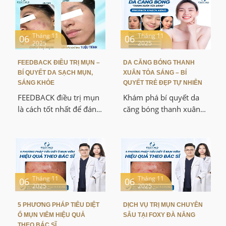
Tháng 11
Tháng 11
06
06
2025
2025
FEEDBACK ĐIỀU TRỊ MỤN –
DA CĂNG BÓNG THANH
BÍ QUYẾT DA SẠCH MỤN,
XUÂN TỎA SÁNG – BÍ
SÁNG KHỎE
QUYẾT TRẺ ĐẸP TỰ NHIÊN
FEEDBACK điều trị mụn
Khám phá bí quyết da
là cách tốt nhất để đánh
căng bóng thanh xuân
giá hiệu quả thật sự của
tỏa sáng giúp làn da
các phương pháp chăm
luôn mịn màng, tràn
sóc da. Bài viết này sẽ
đầy sức sống và giữ mãi
chia sẻ những đánh giá
nét thanh xuân. Mình sẽ
thực tế từ khách hàng,
chia sẻ cho các bạn
phân tích ưu điểm của
những phương pháp
Tháng 11
Tháng 11
06
06
2025
2025
dịch vụ so với nơi khác,
chăm sóc da khoa học,
và giúp các bạn lựa
tự nhiên và khác biệt
5 PHƯƠNG PHÁP TIÊU DIỆT
DỊCH VỤ TRỊ MỤN CHUYÊN
chọn liệu trình phù hợp,
hoàn toàn so với các
Ổ MỤN VIÊM HIỆU QUẢ
SÂU TẠI FOXY ĐÀ NẴNG
an toàn và nhanh chóng
dịch vụ khác, để vừa tiết
THEO BÁC SĨ