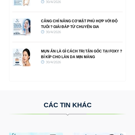
30/4/2026
CĂNG CHỈ NÂNG CƠ MẶT PHÙ HỢP VỚI ĐỘ
TUỔI ? GIẢI ĐÁP TỪ CHUYÊN GIA
30/4/2026
MỤN ẨN LÀ GÌ CÁCH TRỊ TẬN GỐC TẠI FOXY ?
BÍ KÍP CHO LÀN DA MỊN MÀNG
30/4/2026
CÁC TIN KHÁC