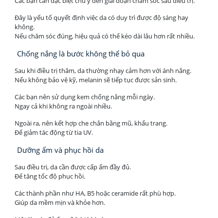
Các bạn cần đặc biệt chú ý đến giai đoạn chăm sóc sau điều trị.
Đây là yếu tố quyết định việc da có duy trì được độ sáng hay
không.
Nếu chăm sóc đúng, hiệu quả có thể kéo dài lâu hơn rất nhiều.
Chống nắng là bước không thể bỏ qua
Sau khi điều trị thâm, da thường nhạy cảm hơn với ánh nắng.
Nếu không bảo vệ kỹ, melanin sẽ tiếp tục được sản sinh.
Các bạn nên sử dụng kem chống nắng mỗi ngày.
Ngay cả khi không ra ngoài nhiều.
Ngoài ra, nên kết hợp che chắn bằng mũ, khẩu trang.
Để giảm tác động từ tia UV.
Dưỡng ẩm và phục hồi da
Sau điều trị, da cần được cấp ẩm đầy đủ.
Để tăng tốc độ phục hồi.
Các thành phần như HA, B5 hoặc ceramide rất phù hợp.
Giúp da mềm mịn và khỏe hơn.