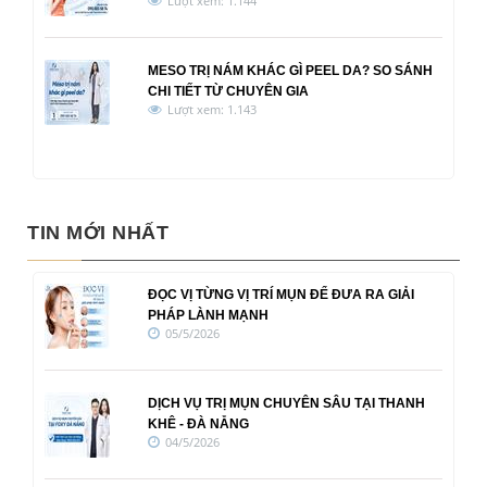
Lượt xem: 1.144
MESO TRỊ NÁM KHÁC GÌ PEEL DA? SO SÁNH
CHI TIẾT TỪ CHUYÊN GIA
Lượt xem: 1.143
TIN MỚI NHẤT
ĐỌC VỊ TỪNG VỊ TRÍ MỤN ĐỂ ĐƯA RA GIẢI
PHÁP LÀNH MẠNH
05/5/2026
DỊCH VỤ TRỊ MỤN CHUYÊN SÂU TẠI THANH
KHÊ - ĐÀ NẴNG
04/5/2026