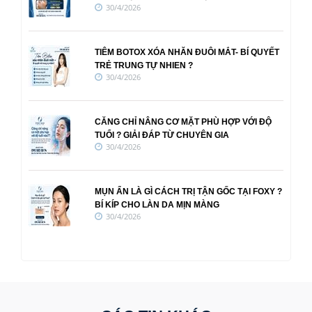
30/4/2026
TIÊM BOTOX XÓA NHĂN ĐUÔI MẮT- BÍ QUYẾT
TRẺ TRUNG TỰ NHIEN ?
30/4/2026
CĂNG CHỈ NÂNG CƠ MẶT PHÙ HỢP VỚI ĐỘ
TUỔI ? GIẢI ĐÁP TỪ CHUYÊN GIA
30/4/2026
MỤN ẨN LÀ GÌ CÁCH TRỊ TẬN GỐC TẠI FOXY ?
BÍ KÍP CHO LÀN DA MỊN MÀNG
30/4/2026