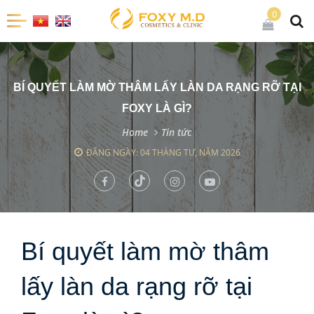
0
BÍ QUYẾT LÀM MỜ THÂM LẤY LÀN DA RẠNG RỠ TẠI
FOXY LÀ GÌ?
Home
Tin tức
ĐĂNG NGÀY: 04 THÁNG TƯ, NĂM 2026
Bí quyết làm mờ thâm
lấy làn da rạng rỡ tại