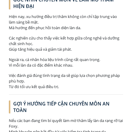
HIỆN ĐẠI
Hiện nay, xu hướng điều trị thâm không còn chỉ tập trung vào
làm sáng bề mặt.
Mà hướng đến phục hồi toàn diện làn da.
Các nghiên cứu cho thấy việc kết hợp giữa công nghệ và dưỡng
chất sinh học.
Giúp tăng hiệu quả và giảm tái phát.
Ngoài ra, cá nhân hóa liệu trình cũng rất quan trọng.
Vì mỗi làn da có đặc điểm khác nhau.
Việc đánh giá đúng tình trạng da sẽ giúp lựa chọn phương pháp
phù hợp.
Từ đó tối ưu kết quả điều trị.
GỢI Ý HƯỚNG TIẾP CẬN CHUYÊN MÔN AN
TOÀN
Nếu các bạn đang tìm bí quyết làm mờ thâm lấy làn da rạng rỡ tại
Foxy.
Mình khuyên nên bắt đầu từ việc kiểm tra tình trạng da.