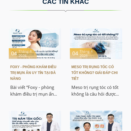
CÁC TIN KHÁC
Tháng 4
Tháng 4
04
04
2026
2026
FOXY - PHÒNG KHÁM ĐIỀU
MESO TRỊ RỤNG TÓC CÓ
TRỊ MỤN ẨN UY TÍN TẠI ĐÀ
TỐT KHÔNG? GIẢI ĐÁP CHI
NẴNG
TIẾT
Bài viết “Foxy - phòng
Meso trị rụng tóc có tốt
khám điều trị mụn ẩn
không là câu hỏi được
uy tín tại Đà Nẵng” giúp
rất nhiều bạn quan tâm
các bạn hiểu rõ cơ chế
khi gặp tình trạng tóc
hình thành mụn ẩn,
yếu, thưa và gãy rụng
nguyên nhân gây mụn
kéo dài. Bài viết này sẽ
và các phương pháp
giúp các bạn hiểu rõ cơ