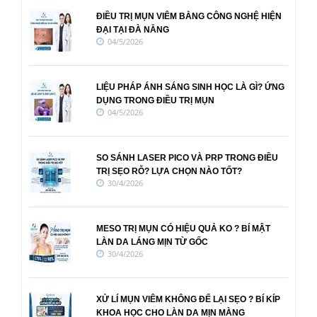
ĐIỀU TRỊ MỤN VIÊM BẰNG CÔNG NGHỆ HIỆN
ĐẠI TẠI ĐÀ NẴNG
04/5/2026
LIỆU PHÁP ÁNH SÁNG SINH HỌC LÀ GÌ? ỨNG
DỤNG TRONG ĐIỀU TRỊ MỤN
04/5/2026
SO SÁNH LASER PICO VÀ PRP TRONG ĐIỀU
TRỊ SẸO RỖ? LỰA CHỌN NÀO TỐT?
30/4/2026
MESO TRỊ MỤN CÓ HIỆU QUẢ KO ? BÍ MẬT
LÀN DA LÁNG MỊN TỪ GỐC
30/4/2026
XỬ LÍ MỤN VIÊM KHÔNG ĐỂ LẠI SẸO ? BÍ KÍP
KHOA HỌC CHO LÀN DA MỊN MÀNG