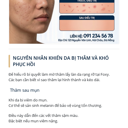
NGUYÊN NHÂN KHIẾN DA BỊ THÂM VÀ KHÓ
PHỤC HỒI
Để hiểu rõ bí quyết làm mờ thâm lấy làn da rạng rỡ tại Foxy.
Các bạn cần biết vì sao thâm lại hình thành và kéo dài.
Thâm sau mụn
Khi da bị viêm do mụn.
Cơ thể sẽ sản sinh melanin để bảo vệ vùng tổn thương.
Điều này dẫn đến các vết thâm sậm màu.
Đặc biệt nếu mụn viêm nặng.