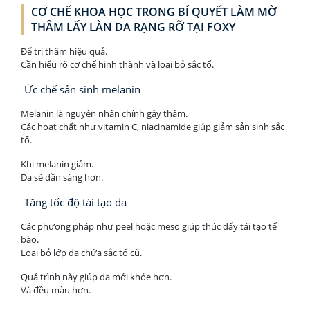
CƠ CHẾ KHOA HỌC TRONG BÍ QUYẾT LÀM MỜ
THÂM LẤY LÀN DA RẠNG RỠ TẠI FOXY
Để trị thâm hiệu quả.
Cần hiểu rõ cơ chế hình thành và loại bỏ sắc tố.
Ức chế sản sinh melanin
Melanin là nguyên nhân chính gây thâm.
Các hoạt chất như vitamin C, niacinamide giúp giảm sản sinh sắc
tố.
Khi melanin giảm.
Da sẽ dần sáng hơn.
Tăng tốc độ tái tạo da
Các phương pháp như peel hoặc meso giúp thúc đẩy tái tạo tế
bào.
Loại bỏ lớp da chứa sắc tố cũ.
Quá trình này giúp da mới khỏe hơn.
Và đều màu hơn.