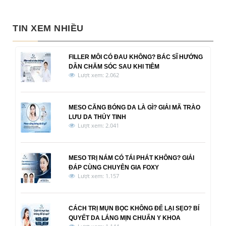
TIN XEM NHIỀU
FILLER MÔI CÓ ĐAU KHÔNG? BÁC SĨ HƯỚNG
DẪN CHĂM SÓC SAU KHI TIÊM
Lượt xem: 2.062
MESO CĂNG BÓNG DA LÀ GÌ? GIẢI MÃ TRÀO
LƯU DA THỦY TINH
Lượt xem: 2.041
MESO TRỊ NÁM CÓ TÁI PHÁT KHÔNG? GIẢI
ĐÁP CÙNG CHUYÊN GIA FOXY
Lượt xem: 1.157
CÁCH TRỊ MỤN BỌC KHÔNG ĐỂ LẠI SẸO? BÍ
QUYẾT DA LÁNG MỊN CHUẨN Y KHOA