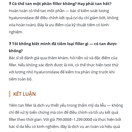
❓ Có thể tan một phần filler không? Hay phải tan hết?
Hoàn toàn có thể tan một phần — bác sĩ kiểm soát lượng
hyaluronidase để điều chỉnh kết quả (ví dụ chỉ giảm bớt, không
xóa hoàn toàn). Đây là ưu điểm của kỹ thuật tiêm có kinh
nghiệm.
❓ Tôi không biết mình đã tiêm loại filler gì — có tan được
không?
Bác sĩ sẽ đánh giá qua thăm khám, hỏi tiền sử và đặc điểm của
filler. Nếu không xác định được là HA, có thể thực hiện test thử
với lượng nhỏ hyaluronidase để kiểm tra phản ứng trước khi
tiêm toàn bộ.
KẾT LUẬN
Tiêm tan filler là dịch vụ thiết yếu trong thẩm mỹ da liễu — không
chỉ để xử lý biến chứng mà còn để điều chỉnh và tối ưu kết quả
filler theo thời gian. Với giá 799.000đ–1.299.000đ và thực hiện bởi
bác sĩ da liễu có kinh nghiệm, đây là dịch vụ an toàn và hiệu quả