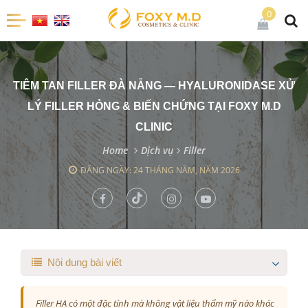
0
TIÊM TAN FILLER ĐÀ NẴNG — HYALURONIDASE XỬ
LÝ FILLER HỎNG & BIẾN CHỨNG TẠI FOXY M.D
CLINIC
Home
Dịch vụ
Filler
ĐĂNG NGÀY: 24 THÁNG NĂM, NĂM 2026
Nội dung bài viết
Filler HA có một đặc tính mà không vật liệu thẩm mỹ nào khác