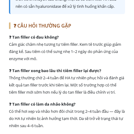
nên có sẵn hyaluronidase để xử lý tình huống khẩn cấp.
❓ CÂU HỎI THƯỜNG GẶP
❓ Tan filler có đau không?
Cảm giác châm nhẹ tương tự tiêm filler. Kem tê trước giúp giảm
đáng kể. Sau tiêm có thể sưng nhẹ 1–2 ngày do phản ứng của
enzyme với mô.
❓ Tan filler xong bao lâu thì tiêm filler lại được?
Thông thường chờ 2–4 tuần để HA tự nhiên phục hồi và đánh giá
kết quả tan filler trước khi tiêm lại. Một số trường hợp có thể
tiêm filler mới sớm hơn nếu lý do tan filler là điều chỉnh vị trí.
❓ Tan filler có làm da nhão không?
Có thể hơi xẹp và nhão hơn đôi chút trong 2–4 tuần đầu — đây là
do HA tự nhiên bị ảnh hưởng tạm thời. Da sẽ trở về trạng thái tự
nhiên sau 4–6 tuần.