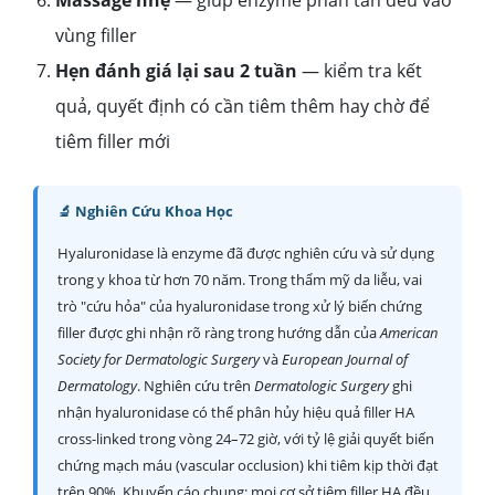
vùng filler
Hẹn đánh giá lại sau 2 tuần
— kiểm tra kết
quả, quyết định có cần tiêm thêm hay chờ để
tiêm filler mới
🔬 Nghiên Cứu Khoa Học
Hyaluronidase là enzyme đã được nghiên cứu và sử dụng
trong y khoa từ hơn 70 năm. Trong thẩm mỹ da liễu, vai
trò "cứu hỏa" của hyaluronidase trong xử lý biến chứng
filler được ghi nhận rõ ràng trong hướng dẫn của
American
Society for Dermatologic Surgery
và
European Journal of
Dermatology
. Nghiên cứu trên
Dermatologic Surgery
ghi
nhận hyaluronidase có thể phân hủy hiệu quả filler HA
cross-linked trong vòng 24–72 giờ, với tỷ lệ giải quyết biến
chứng mạch máu (vascular occlusion) khi tiêm kịp thời đạt
trên 90%. Khuyến cáo chung: mọi cơ sở tiêm filler HA đều