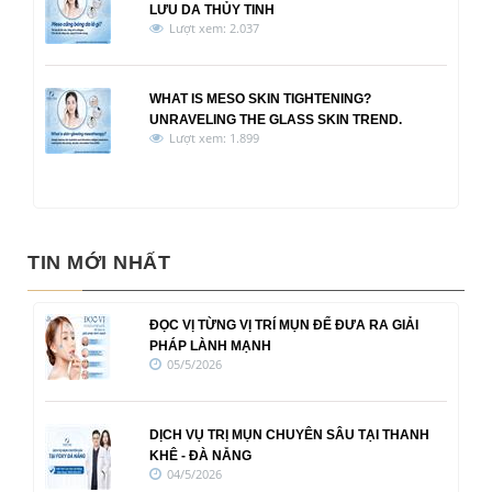
LƯU DA THỦY TINH
Lượt xem: 2.037
WHAT IS MESO SKIN TIGHTENING?
UNRAVELING THE GLASS SKIN TREND.
Lượt xem: 1.899
TIN MỚI NHẤT
ĐỌC VỊ TỪNG VỊ TRÍ MỤN ĐỂ ĐƯA RA GIẢI
PHÁP LÀNH MẠNH
05/5/2026
DỊCH VỤ TRỊ MỤN CHUYÊN SÂU TẠI THANH
KHÊ - ĐÀ NẴNG
04/5/2026