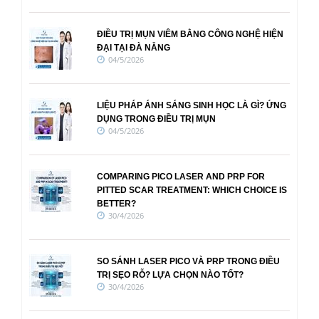
ĐIỀU TRỊ MỤN VIÊM BẰNG CÔNG NGHỆ HIỆN
ĐẠI TẠI ĐÀ NẴNG
04/5/2026
LIỆU PHÁP ÁNH SÁNG SINH HỌC LÀ GÌ? ỨNG
DỤNG TRONG ĐIỀU TRỊ MỤN
04/5/2026
COMPARING PICO LASER AND PRP FOR
PITTED SCAR TREATMENT: WHICH CHOICE IS
BETTER?
30/4/2026
SO SÁNH LASER PICO VÀ PRP TRONG ĐIỀU
TRỊ SẸO RỖ? LỰA CHỌN NÀO TỐT?
30/4/2026