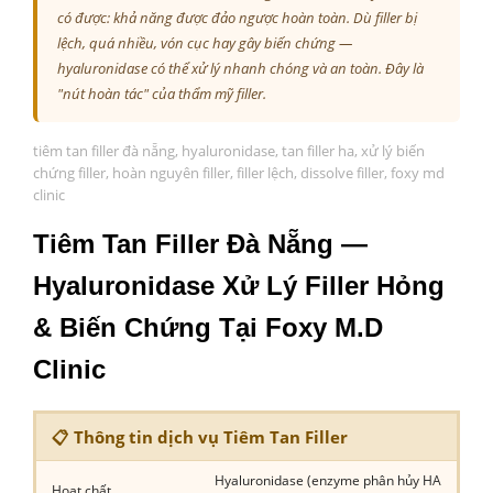
có được: khả năng được đảo ngược hoàn toàn. Dù filler bị
lệch, quá nhiều, vón cục hay gây biến chứng —
hyaluronidase có thể xử lý nhanh chóng và an toàn. Đây là
"nút hoàn tác" của thẩm mỹ filler.
tiêm tan filler đà nẵng, hyaluronidase, tan filler ha, xử lý biến
chứng filler, hoàn nguyên filler, filler lệch, dissolve filler, foxy md
clinic
Tiêm Tan Filler Đà Nẵng —
Hyaluronidase Xử Lý Filler Hỏng
& Biến Chứng Tại Foxy M.D
Clinic
📋 Thông tin dịch vụ Tiêm Tan Filler
Hyaluronidase (enzyme phân hủy HA
Hoạt chất