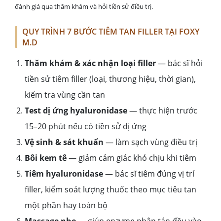
đánh giá qua thăm khám và hỏi tiền sử điều trị.
QUY TRÌNH 7 BƯỚC TIÊM TAN FILLER TẠI FOXY
M.D
Thăm khám & xác nhận loại filler
— bác sĩ hỏi
tiền sử tiêm filler (loại, thương hiệu, thời gian),
kiểm tra vùng cần tan
Test dị ứng hyaluronidase
— thực hiện trước
15–20 phút nếu có tiền sử dị ứng
Vệ sinh & sát khuẩn
— làm sạch vùng điều trị
Bôi kem tê
— giảm cảm giác khó chịu khi tiêm
Tiêm hyaluronidase
— bác sĩ tiêm đúng vị trí
filler, kiểm soát lượng thuốc theo mục tiêu tan
một phần hay toàn bộ
Massage nhẹ
— giúp enzyme phân tán đều vào