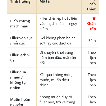
Tình huống
Mô tả
cấp
thiết
Filler chèn ép hoặc tiêm
🚨
Biến chứng
vào mạch máu — nguy
Khẩn
mạch máu
hiểm
cấp
Filler vón cục
Gel không phân bổ đều,
Sớm
/ nổi cục
sờ thấy cục dưới da
Di chuyển khỏi vùng
Theo
Filler lệch vị
tiêm ban đầu, mất cân
lịch
trí
đối
hẹn
Filler quá
Kết quả không mong
Theo
nhiều /
muốn, muốn điều
lịch
không tự
chỉnh
hẹn
nhiên
Không muốn duy trì
Theo
Muốn hoàn
filler nữa, trở về trạng
lịch
nguyên