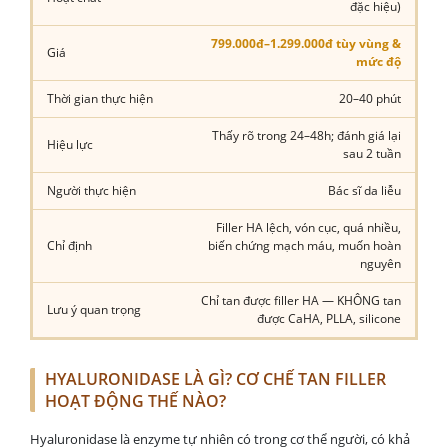
đặc hiệu)
799.000đ–1.299.000đ tùy vùng &
Giá
mức độ
Thời gian thực hiện
20–40 phút
Thấy rõ trong 24–48h; đánh giá lại
Hiệu lực
sau 2 tuần
Người thực hiện
Bác sĩ da liễu
Filler HA lệch, vón cục, quá nhiều,
Chỉ định
biến chứng mạch máu, muốn hoàn
nguyên
Chỉ tan được filler HA — KHÔNG tan
Lưu ý quan trọng
được CaHA, PLLA, silicone
HYALURONIDASE LÀ GÌ? CƠ CHẾ TAN FILLER
HOẠT ĐỘNG THẾ NÀO?
Hyaluronidase là enzyme tự nhiên có trong cơ thể người, có khả