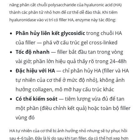
năng phân cắt chuỗi polysaccharide của hyaluronic acid (HA)
thành các phân tử nhỏ hơn để cơ thể dễ đào thải. Khi tiêm
hyaluronidase vào vị trí có filler HA, enzyme này tác động:
Phân hủy liên kết glycosidic
trong chuỗi HA
của filler — phá vỡ cấu trúc gel cross-linked
Tốc độ nhanh
— filler bắt đầu tan trong vòng
vài giờ; phần lớn hiệu quả thấy rõ trong 24–48h
Đặc hiệu với HA
— chỉ phân hủy HA (filler và HA
tự nhiên của cơ thể ở mức độ nhỏ), không ảnh
hưởng collagen, mô mỡ hay cấu trúc khác
Có thể kiểm soát
— tiêm lượng vừa đủ để tan
một phần (điều chỉnh kết quả) hoặc toàn bộ filler
vùng đó
HA tự nhiên của cơ thể bị ảnh hưởng nhỏ nhưng sẽ tự phục hồi
sau 4–6 tuần. Đây là lý do sau khi tan filler, da có thể hơi xẹp hơn