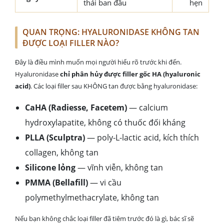
thái ban đầu
hẹn
QUAN TRỌNG: HYALURONIDASE KHÔNG TAN
ĐƯỢC LOẠI FILLER NÀO?
Đây là điều mình muốn mọi người hiểu rõ trước khi đến.
Hyaluronidase
chỉ phân hủy được filler gốc HA (hyaluronic
acid)
. Các loại filler sau KHÔNG tan được bằng hyaluronidase:
CaHA (Radiesse, Facetem)
— calcium
hydroxylapatite, không có thuốc đối kháng
PLLA (Sculptra)
— poly-L-lactic acid, kích thích
collagen, không tan
Silicone lỏng
— vĩnh viễn, không tan
PMMA (Bellafill)
— vi cầu
polymethylmethacrylate, không tan
Nếu bạn không chắc loại filler đã tiêm trước đó là gì, bác sĩ sẽ