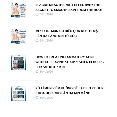
IS ACNE MESOTHERAPY EFFECTIVE? THE
SECRET TO SMOOTH SKIN FROM THE ROOT
30/4/2026
MESO TRỊ MỤN CÓ HIỆU QUẢ KO ? BÍ MẬT
LÀN DA LÁNG MỊN TỪ GỐC
30/4/2026
HOW TO TREAT INFLAMMATORY ACNE
WITHOUT LEAVING SCARS? SCIENTIFIC TIPS
FOR SMOOTH SKIN
30/4/2026
XỬ LÍ MỤN VIÊM KHÔNG ĐỂ LẠI SẸO ? BÍ KÍP
KHOA HỌC CHO LÀN DA MỊN MÀNG
30/4/2026