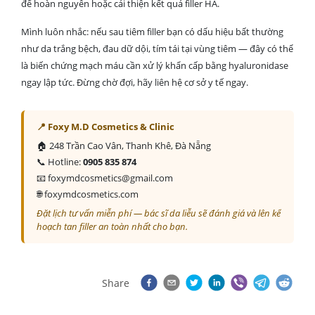
để hoàn nguyên hoặc cải thiện kết quả filler HA.
Mình luôn nhắc: nếu sau tiêm filler bạn có dấu hiệu bất thường
như da trắng bệch, đau dữ dội, tím tái tại vùng tiêm — đây có thể
là biến chứng mạch máu cần xử lý khẩn cấp bằng hyaluronidase
ngay lập tức. Đừng chờ đợi, hãy liên hệ cơ sở y tế ngay.
📍 Foxy M.D Cosmetics & Clinic
🏠 248 Trần Cao Vân, Thanh Khê, Đà Nẵng
📞 Hotline:
0905 835 874
📧 foxymdcosmetics@gmail.com
🌐 foxymdcosmetics.com
Đặt lịch tư vấn miễn phí — bác sĩ da liễu sẽ đánh giá và lên kế
hoạch tan filler an toàn nhất cho bạn.
Share