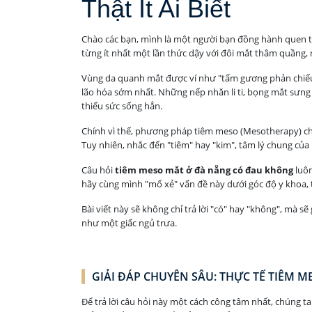
Thật Ít Ai Biết
Chào các bạn, mình là một người bạn đồng hành quen th
từng ít nhất một lần thức dậy với đôi mắt thâm quầng
Vùng da quanh mắt được ví như "tấm gương phản chiếu" 
lão hóa sớm nhất. Những nếp nhăn li ti, bọng mắt sưng 
thiếu sức sống hẳn.
Chính vì thế, phương pháp tiêm meso (Mesotherapy) ch
Tuy nhiên, nhắc đến "tiêm" hay "kim", tâm lý chung của 
Câu hỏi
tiêm meso mắt ở đà nẵng có đau không
luôn
hãy cùng mình "mổ xẻ" vấn đề này dưới góc độ y khoa, t
Bài viết này sẽ không chỉ trả lời "có" hay "không", mà 
như một giấc ngủ trưa.
GIẢI ĐÁP CHUYÊN SÂU: THỰC TẾ TIÊM
Để trả lời câu hỏi này một cách công tâm nhất, chúng t