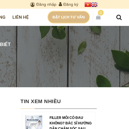
Đăng nhập
Đăng ký
0
ĐẶT LỊCH TƯ VẤN
NG
LIÊN HỆ
BIẾT
TIN XEM NHIỀU
FILLER MÔI CÓ ĐAU
KHÔNG? BÁC SĨ HƯỚNG
DẪN CHĂM SÓC SAU