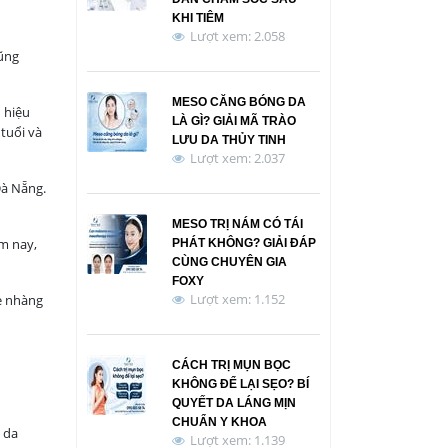
KHI TIÊM
Lượt xem: 2.058
cũng
MESO CĂNG BÓNG DA
 hiệu
LÀ GÌ? GIẢI MÃ TRÀO
tuổi và
LƯU DA THỦY TINH
Lượt xem: 2.037
Đà Nẵng.
MESO TRỊ NÁM CÓ TÁI
m nay,
PHÁT KHÔNG? GIẢI ĐÁP
CÙNG CHUYÊN GIA
FOXY
Lượt xem: 1.152
hẹ nhàng
CÁCH TRỊ MỤN BỌC
KHÔNG ĐỂ LẠI SẸO? BÍ
QUYẾT DA LÁNG MỊN
CHUẨN Y KHOA
 da
Lượt xem: 1.139