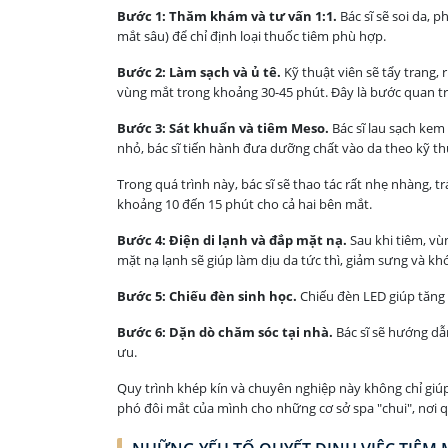
Bước 1: Thăm khám và tư vấn 1:1.
Bác sĩ sẽ soi da, 
mắt sâu) để chỉ định loại thuốc tiêm phù hợp.
Bước 2: Làm sạch và ủ tê.
Kỹ thuật viên sẽ tẩy trang, 
vùng mắt trong khoảng 30-45 phút. Đây là bước quan t
Bước 3: Sát khuẩn và tiêm Meso.
Bác sĩ lau sạch kem
nhỏ, bác sĩ tiến hành đưa dưỡng chất vào da theo kỹ thu
Trong quá trình này, bác sĩ sẽ thao tác rất nhẹ nhàng, 
khoảng 10 đến 15 phút cho cả hai bên mắt.
Bước 4: Điện di lạnh và đắp mặt nạ.
Sau khi tiêm, vù
mặt nạ lạnh sẽ giúp làm dịu da tức thì, giảm sưng và kh
Bước 5: Chiếu đèn sinh học.
Chiếu đèn LED giúp tăng 
Bước 6: Dặn dò chăm sóc tại nhà.
Bác sĩ sẽ hướng dẫn
ưu.
Quy trình khép kín và chuyên nghiệp này không chỉ giú
phó đôi mắt của mình cho những cơ sở spa "chui", nơi q