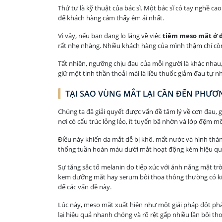
Thứ tư là kỹ thuật của bác sĩ. Một bác sĩ có tay nghề c
để khách hàng cảm thấy êm ái nhất.
Vì vậy, nếu bạn đang lo lắng về việc
tiêm meso mắt ở 
rất nhẹ nhàng. Nhiều khách hàng của mình thậm chí còn 
Tất nhiên, ngưỡng chịu đau của mỗi người là khác nhau,
giữ một tinh thần thoải mái là liều thuốc giảm đau tự n
TẠI SAO VÙNG MẮT LẠI CẦN ĐẾN PHƯƠ
Chúng ta đã giải quyết được vấn đề tâm lý về cơn đau, 
nơi có cấu trúc lỏng lẻo, ít tuyến bã nhờn và lớp đệm m
Điều này khiến da mắt dễ bị khô, mất nước và hình th
thống tuần hoàn máu dưới mắt hoạt động kém hiệu qu
Sự tăng sắc tố melanin do tiếp xúc với ánh nắng mặt trờ
kem dưỡng mắt hay serum bôi thoa thông thường có kích
để các vấn đề này.
Lúc này, meso mắt xuất hiện như một giải pháp đột ph
lại hiệu quả nhanh chóng và rõ rệt gấp nhiều lần bôi tho