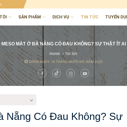
m
TÔI
SẢN PHẨM
DỊCH VỤ
TIN TỨC
TUYỂN DỤ
M MESO MẮT Ở ĐÀ NẴNG CÓ ĐAU KHÔNG? SỰ THẬT ÍT AI 
Home
Tin tức
ĐĂNG NGÀY: 18 THÁNG MƯỜI HAI, NĂM 2025
à Nẵng Có Đau Không? Sự