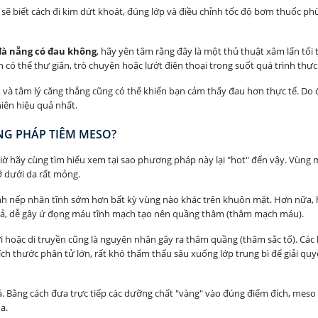
ao sẽ biết cách đi kim dứt khoát, đúng lớp và điều chỉnh tốc độ bơm thuốc p
đà nẵng có đau không
, hãy yên tâm rằng đây là một thủ thuật xâm lấn tối 
có thể thư giãn, trò chuyện hoặc lướt điện thoại trong suốt quá trình thực
 và tâm lý căng thẳng cũng có thể khiến bạn cảm thấy đau hơn thực tế. Do đ
hiên hiệu quả nhất.
NG PHÁP TIÊM MESO?
giờ hãy cùng tìm hiểu xem tại sao phương pháp này lại "hot" đến vậy. Vùng m
ỡ dưới da rất mỏng.
ành nếp nhăn tĩnh sớm hơn bất kỳ vùng nào khác trên khuôn mặt. Hơn nữa, 
ả, dễ gây ứ đọng máu tĩnh mạch tạo nên quầng thâm (thâm mạch máu).
i hoặc di truyền cũng là nguyên nhân gây ra thâm quầng (thâm sắc tố). Các 
 thước phân tử lớn, rất khó thẩm thấu sâu xuống lớp trung bì để giải quyế
á. Bằng cách đưa trực tiếp các dưỡng chất "vàng" vào đúng điểm đích, mes
a.