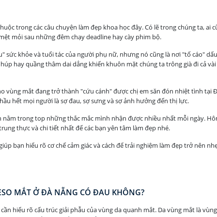
uộc trong các câu chuyện làm đẹp khoa học đây. Có lẽ trong chúng ta, ai 
, mệt mỏi sau những đêm chạy deadline hay cày phim bộ.
sức khỏe và tuổi tác của người phụ nữ, nhưng nó cũng là nơi "tố cáo" dấu
húp hay quầng thâm dai dẳng khiến khuôn mặt chúng ta trông già đi cả vài 
o vùng mắt đang trở thành "cứu cánh" được chị em săn đón nhiệt tình tại 
hầu hết mọi người là sợ đau, sợ sưng và sợ ảnh hưởng đến thị lực.
 nằm trong top những thắc mắc mình nhận được nhiều nhất mỗi ngày. Hô
rung thực và chi tiết nhất để các bạn yên tâm làm đẹp nhé.
sẽ giúp bạn hiểu rõ cơ chế cảm giác và cách để trải nghiệm làm đẹp trở nên n
 MESO MẮT Ở ĐÀ NẴNG CÓ ĐAU KHÔNG?
a cần hiểu rõ cấu trúc giải phẫu của vùng da quanh mắt. Da vùng mắt là vùng