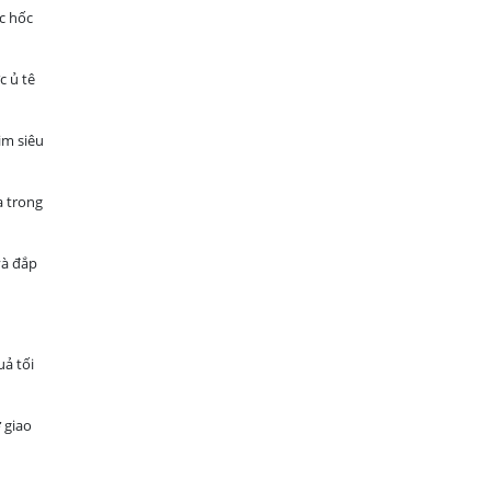
c hốc
c ủ tê
im siêu
a trong
và đắp
uả tối
 giao