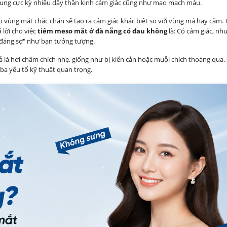
trung cực kỳ nhiều dây thần kinh cảm giác cũng như mao mạch máu.
ào vùng mắt chắc chắn sẽ tạo ra cảm giác khác biệt so với vùng má hay cằm. 
 lời cho việc
tiêm meso mắt ở đà nẵng có đau không
là: Có cảm giác, nh
đáng sợ" như bạn tưởng tượng.
là hơi châm chích nhẹ, giống như bị kiến cắn hoặc muỗi chích thoáng qua. 
ba yếu tố kỹ thuật quan trọng.