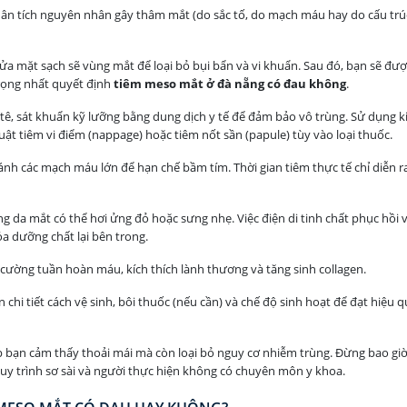
phân tích nguyên nhân gây thâm mắt (do sắc tố, do mạch máu hay do cấu trú
rửa mặt sạch sẽ vùng mắt để loại bỏ bụi bẩn và vi khuẩn. Sau đó, bạn sẽ đượ
rọng nhất quyết định
tiêm meso mắt ở đà nẵng có đau không
.
 tê, sát khuẩn kỹ lưỡng bằng dung dịch y tế để đảm bảo vô trùng. Sử dụng k
ật tiêm vi điểm (nappage) hoặc tiêm nốt sần (papule) tùy vào loại thuốc.
tránh các mạch máu lớn để hạn chế bầm tím. Thời gian tiêm thực tế chỉ diễn r
ng da mắt có thể hơi ửng đỏ hoặc sưng nhẹ. Việc điện di tinh chất phục hồi 
óa dưỡng chất lại bên trong.
cường tuần hoàn máu, kích thích lành thương và tăng sinh collagen.
 chi tiết cách vệ sinh, bôi thuốc (nếu cần) và chế độ sinh hoạt để đạt hiệu q
p bạn cảm thấy thoải mái mà còn loại bỏ nguy cơ nhiễm trùng. Đừng bao giờ
uy trình sơ sài và người thực hiện không có chuyên môn y khoa.