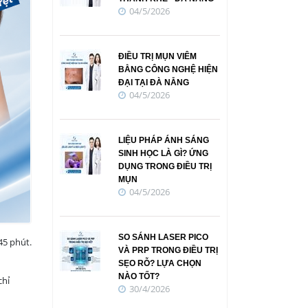
04/5/2026
ĐIỀU TRỊ MỤN VIÊM
BẰNG CÔNG NGHỆ HIỆN
ĐẠI TẠI ĐÀ NẴNG
04/5/2026
LIỆU PHÁP ÁNH SÁNG
SINH HỌC LÀ GÌ? ỨNG
DỤNG TRONG ĐIỀU TRỊ
MỤN
04/5/2026
SO SÁNH LASER PICO
45 phút.
VÀ PRP TRONG ĐIỀU TRỊ
SẸO RỖ? LỰA CHỌN
NÀO TỐT?
chỉ
30/4/2026