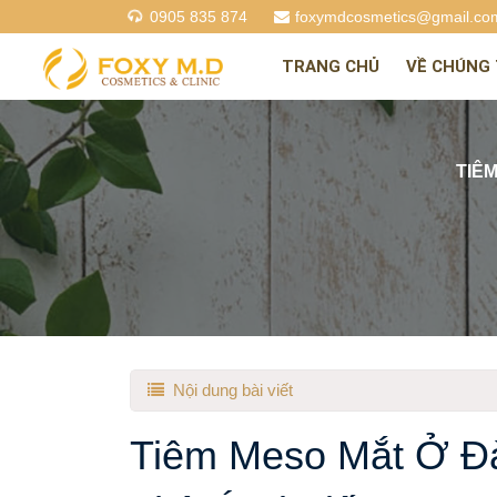
0905 835 874
foxymdcosmetics@gmail.co
TRANG CHỦ
VỀ CHÚNG 
TIÊ
Nội dung bài viết
Tiêm Meso Mắt Ở Đ