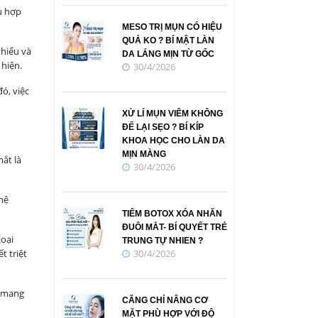
hù hợp
MESO TRỊ MỤN CÓ HIỆU
QUẢ KO ? BÍ MẬT LÀN
thiểu và
DA LÁNG MỊN TỪ GỐC
 hiện.
30/4/2026
ó, việc
XỬ LÍ MỤN VIÊM KHÔNG
ĐỂ LẠI SẸO ? BÍ KÍP
KHOA HỌC CHO LÀN DA
MỊN MÀNG
ắt là
30/4/2026
hệ
TIÊM BOTOX XÓA NHĂN
ĐUÔI MẮT- BÍ QUYẾT TRẺ
loại
TRUNG TỰ NHIEN ?
t triệt
30/4/2026
o mang
CĂNG CHỈ NÂNG CƠ
MẶT PHÙ HỢP VỚI ĐỘ