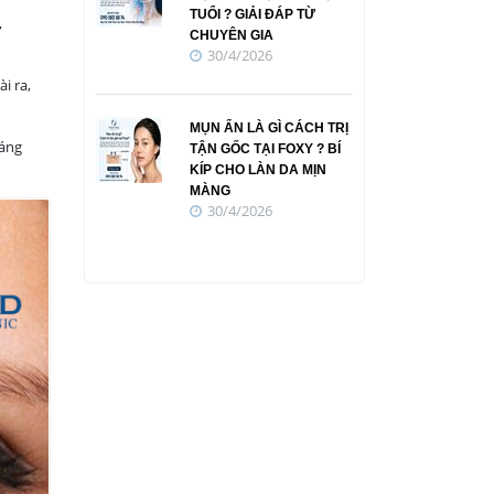
TUỔI ? GIẢI ĐÁP TỪ
,
CHUYÊN GIA
30/4/2026
i ra,
MỤN ẨN LÀ GÌ CÁCH TRỊ
sáng
TẬN GỐC TẠI FOXY ? BÍ
KÍP CHO LÀN DA MỊN
MÀNG
30/4/2026