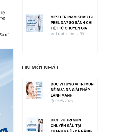
Tuy
MESO TRỊ NÁM KHÁC GÌ
ưng
PEEL DA? SO SÁNH CHI
TIẾT TỪ CHUYÊN GIA
Lượt xem: 1.139
Sở dĩ
TIN MỚI NHẤT
ĐỌC VỊ TỪNG VỊ TRÍ MỤN
ĐỂ ĐƯA RA GIẢI PHÁP
LÀNH MẠNH
05/5/2026
DỊCH VỤ TRỊ MỤN
CHUYÊN SÂU TẠI
THANH KHÊ - ĐÀ NẴNG