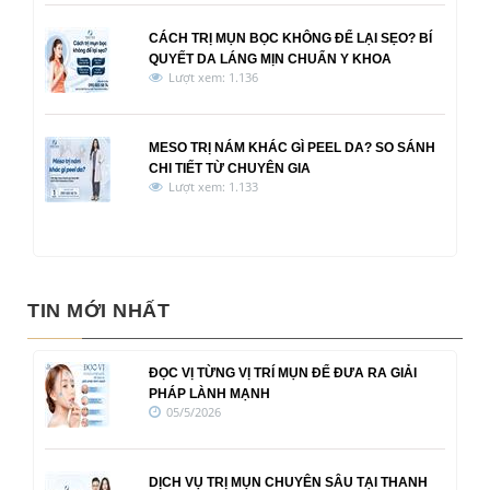
CÁCH TRỊ MỤN BỌC KHÔNG ĐỂ LẠI SẸO? BÍ
QUYẾT DA LÁNG MỊN CHUẨN Y KHOA
Lượt xem: 1.136
MESO TRỊ NÁM KHÁC GÌ PEEL DA? SO SÁNH
CHI TIẾT TỪ CHUYÊN GIA
Lượt xem: 1.133
TIN MỚI NHẤT
ĐỌC VỊ TỪNG VỊ TRÍ MỤN ĐỂ ĐƯA RA GIẢI
PHÁP LÀNH MẠNH
05/5/2026
DỊCH VỤ TRỊ MỤN CHUYÊN SÂU TẠI THANH