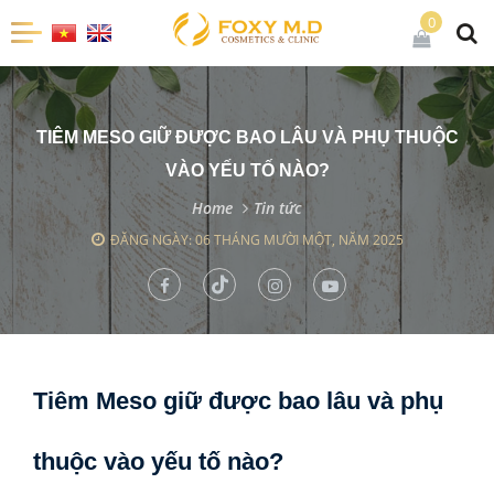
0
TIÊM MESO GIỮ ĐƯỢC BAO LÂU VÀ PHỤ THUỘC
VÀO YẾU TỐ NÀO?
Home
Tin tức
ĐĂNG NGÀY: 06 THÁNG MƯỜI MỘT, NĂM 2025
Tiêm Meso giữ được bao lâu và phụ
thuộc vào yếu tố nào?