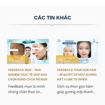
CÁC TIN KHÁC
Tháng 11
Tháng 11
03
03
2025
2025
FEEDBACK MỤN – TRẢI
FEEDBACK THON GỌN HÀM
NGHIỆM THỰC TẾ GIÚP BẠN
– BÍ QUYẾT SỞ HỮU GƯƠNG
CHỌN ĐÚNG CÁCH TRỊ MỤN
MẶT V-LINE TỰ NHIÊN
Feedback mụn là minh
Dịch vụ thon gọn hàm
chứng chân thực từ
giúp gương mặt thanh
những người đã trải
thoát, chuẩn V-line mà
nghiệm dịch vụ hoặc
không cần phẫu thuật.