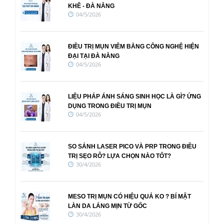
KHÊ - ĐÀ NẴNG
04/5/2026
ĐIỀU TRỊ MỤN VIÊM BẰNG CÔNG NGHỆ HIỆN
ĐẠI TẠI ĐÀ NẴNG
04/5/2026
LIỆU PHÁP ÁNH SÁNG SINH HỌC LÀ GÌ? ỨNG
DỤNG TRONG ĐIỀU TRỊ MỤN
04/5/2026
SO SÁNH LASER PICO VÀ PRP TRONG ĐIỀU
TRỊ SẸO RỖ? LỰA CHỌN NÀO TỐT?
30/4/2026
MESO TRỊ MỤN CÓ HIỆU QUẢ KO ? BÍ MẬT
LÀN DA LÁNG MỊN TỪ GỐC
30/4/2026