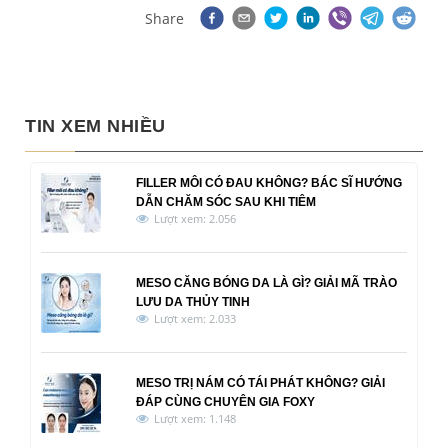
Share
TIN XEM NHIỀU
FILLER MÔI CÓ ĐAU KHÔNG? BÁC SĨ HƯỚNG
DẪN CHĂM SÓC SAU KHI TIÊM
Lượt xem: 2.056
MESO CĂNG BÓNG DA LÀ GÌ? GIẢI MÃ TRÀO
LƯU DA THỦY TINH
Lượt xem: 2.033
MESO TRỊ NÁM CÓ TÁI PHÁT KHÔNG? GIẢI
ĐÁP CÙNG CHUYÊN GIA FOXY
Lượt xem: 1.148