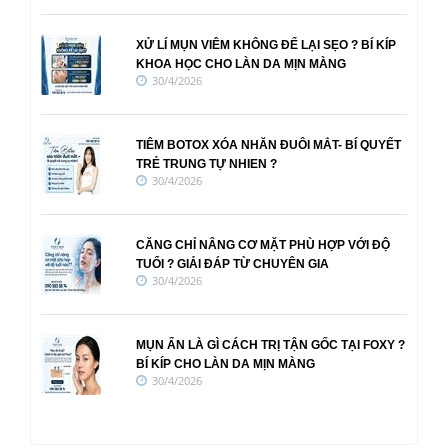
XỬ LÍ MỤN VIÊM KHÔNG ĐỂ LẠI SẸO ? BÍ KÍP
KHOA HỌC CHO LÀN DA MỊN MÀNG
30/4/2026
TIÊM BOTOX XÓA NHĂN ĐUÔI MẮT- BÍ QUYẾT
TRẺ TRUNG TỰ NHIEN ?
30/4/2026
CĂNG CHỈ NÂNG CƠ MẶT PHÙ HỢP VỚI ĐỘ
TUỔI ? GIẢI ĐÁP TỪ CHUYÊN GIA
30/4/2026
MỤN ẨN LÀ GÌ CÁCH TRỊ TẬN GỐC TẠI FOXY ?
BÍ KÍP CHO LÀN DA MỊN MÀNG
30/4/2026