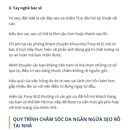
3. Tay nghề bác sĩ:
Trị sẹo, đặc biệt là cắt đáy sẹo và chấm TCA, đòi hỏi kỹ thuật rất
cao.
Nếu làm sai, sẹo có thể bị lõm sâu hơn hoặc thành sẹo lồi.
Chi phí tại các phòng khám chuyên khoa như Foxy M.D, nơi có
bác sĩ trực tiếp thực hiện, sẽ phản ánh đúng giá trị chất lượng và
sự an toàn mà bạn nhận được.
Mình khuyên các bạn không nên ham rẻ mà chọn những cơ sở
spa cỏ, điều trị sẹo bằng thuốc chấm không rõ nguồn gốc.
Hậu quả của việc hỏng da do trị sẹo sai cách còn tốn kém hơn
gấp nhiều lần so với việc điều trị đúng ngay từ đầu.
Hiện tại, Foxy M.D thường có các gói ưu đãi hỗ trợ khách hàng,
các bạn có thể liên hệ trực tiếp để được tư vấn mức giá phù hợp
với tình trạng của mình nhé.
QUY TRÌNH CHĂM SÓC DA NGĂN NGỪA SẸO RỖ
TẠI NHÀ