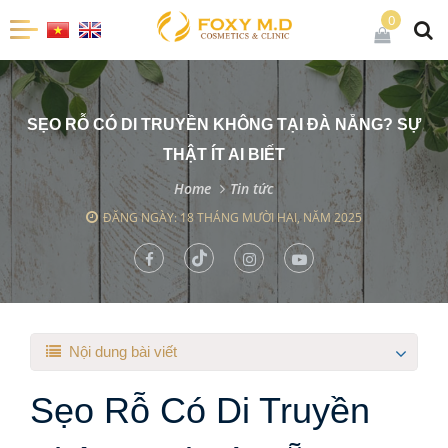
0
SẸO RỖ CÓ DI TRUYỀN KHÔNG TẠI ĐÀ NẴNG? SỰ
THẬT ÍT AI BIẾT
Home
Tin tức
ĐĂNG NGÀY: 18 THÁNG MƯỜI HAI, NĂM 2025
Nội dung bài viết
Sẹo Rỗ Có Di Truyền