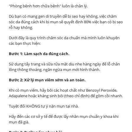
"Phòng bệnh hơn chữa bệnh" luôn là chân lý.
Dù bạn có mang gen di truyền dễ bị sẹo hay không, việc chăm
sóc da đúng cách khi bị mụn sẽ quyết định 80% việc bạn có bị sẹo
rỗ hay không.
Dưới đây là quy trình chăm sóc da chuẩn mà mình luôn khuyên
các bạn thực hiện:
Bước 1: Làm sạch da đúng cách.
Sử dụng tẩy trang và sữa rửa mặt dịu nhẹ hàng ngày để lỗ chân
lông thông thoáng, ngăn ngừa mụn mới hình thành.
Bước 2: Xử lý mụn viêm sớm và an toàn.
Khi có mụn viêm, hãy bôi các hoạt chất như Benzoyl Peroxide,
Adapalene hoặc kháng sinh bôi (theo chỉ định) để gôm cồi nhanh.
Tuyệt đối KHÔNG tự ý nặn mụn tại nhà.
Hãy đến các cơ sở y tế để được lấy nhân mụn chuẩn y khoa khi
mụn đã già.