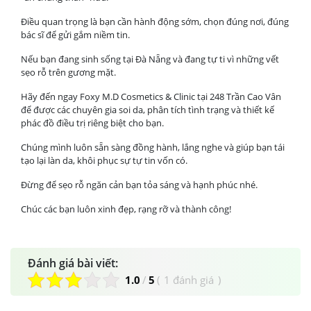
Điều quan trọng là bạn cần hành động sớm, chọn đúng nơi, đúng
bác sĩ để gửi gắm niềm tin.
Nếu bạn đang sinh sống tại Đà Nẵng và đang tự ti vì những vết
sẹo rỗ trên gương mặt.
Hãy đến ngay Foxy M.D Cosmetics & Clinic tại 248 Trần Cao Vân
để được các chuyên gia soi da, phân tích tình trạng và thiết kế
phác đồ điều trị riêng biệt cho bạn.
Chúng mình luôn sẵn sàng đồng hành, lắng nghe và giúp bạn tái
tạo lại làn da, khôi phục sự tự tin vốn có.
Đừng để sẹo rỗ ngăn cản bạn tỏa sáng và hạnh phúc nhé.
Chúc các bạn luôn xinh đẹp, rạng rỡ và thành công!
Đánh giá bài viết:
1.0
/
5
(
1 đánh giá
)