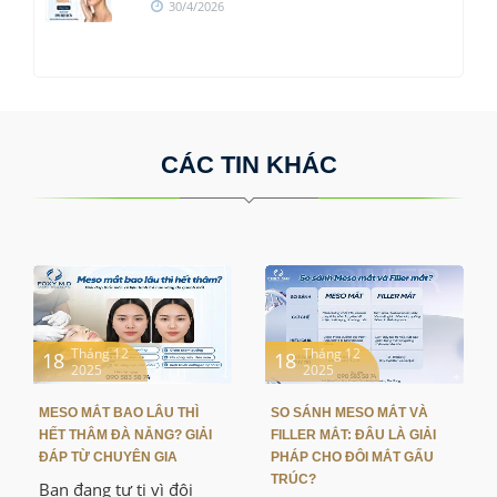
30/4/2026
CÁC TIN KHÁC
Tháng 12
Tháng 12
18
18
2025
2025
MESO MẮT BAO LÂU THÌ
SO SÁNH MESO MẮT VÀ
HẾT THÂM ĐÀ NẴNG? GIẢI
FILLER MẮT: ĐÂU LÀ GIẢI
ĐÁP TỪ CHUYÊN GIA
PHÁP CHO ĐÔI MẮT GẤU
TRÚC?
Bạn đang tự ti vì đôi