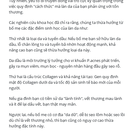
Tuy nhiên, yếu tố di truyền đóng vai trò cực kỳ quan trọng trong
việc quy định "cách thức" mà làn da của bạn phản ứng với tổn
thương.
Các nghiên cứu khoa học đã chỉ ra rằng, chúng ta thừa hưởng từ
bố mẹ các đặc điểm sinh học của làn da như:
Thứ nhất là loại da và tuyến dầu: Nếu bố mẹ bạn sở hữu làn da
dầu, lỗ chân lông to và tuyến bã nhờn hoạt động mạnh, khả
năng cao bạn cũng sẽ thừa hưởng loại da này.
Da dầu là môi trường lý tưởng cho vi khuẩn P.acnes phát triển,
gây ra mụn viêm, mụn bọc - nguyên nhân hàng đầu gây sẹo rỗ.
Thứ hai là cấu trúc Collagen và khả năng tái tạo: Gen quy định
mật độ Collagen dưới da và tốc độ sản sinh tế bào mới của mỗi
người.
Nếu gia đình bạn có tiền sử da "lành tính", vết thương mau lành
và ít để lại dấu vết, bạn thật may mắn.
Ngược lại, nếu bố mẹ có cơ địa "da dữ", dễ bị sẹo lõm hoặc sẹo lồi
dù chỉ là vết thương nhỏ, thì bạn cũng có nguy cơ cao thừa
hưởng đặc tính này.