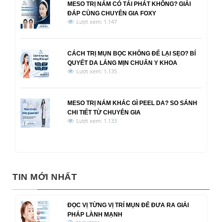
MESO TRỊ NÁM CÓ TÁI PHÁT KHÔNG? GIẢI
ĐÁP CÙNG CHUYÊN GIA FOXY
Lượt xem: 1.147
CÁCH TRỊ MỤN BỌC KHÔNG ĐỂ LẠI SẸO? BÍ
QUYẾT DA LÁNG MỊN CHUẨN Y KHOA
Lượt xem: 1.135
MESO TRỊ NÁM KHÁC GÌ PEEL DA? SO SÁNH
CHI TIẾT TỪ CHUYÊN GIA
Lượt xem: 1.133
TIN MỚI NHẤT
ĐỌC VỊ TỪNG VỊ TRÍ MỤN ĐỂ ĐƯA RA GIẢI
PHÁP LÀNH MẠNH