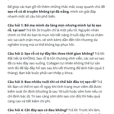
Để giúp các bạn gỡ rối thêm những thắc mắc xoay quanh chủ đề
sẹo rỗ có di truyền không tại đà nẵng
, mình xin giải đáp
nhanh một số câu hỏi phổ biến.
Câu hỏi 1: Bố mẹ mình da láng mịn nhưng mình lại bị sẹo
rỗ, tại sao?
Trả lời: Di truyền chỉ là một yếu tố. Nguyên nhân
chính có thể do bạn bị mụn nội tiết nặng ở tuổi dậy thì và chăm
sóc sai cách (nặn mụn, vệ sinh kém) dẫn đến tổn thương da
nghiêm trọng mà cơ thể không kịp phục hồi.
Câu hỏi 2: Sẹo rỗ có tự đầy lên theo thời gian không?
Trả lời:
Rất tiếc là KHÔNG. Sẹo rỗ là tổn thương vĩnh viễn, các sợi xơ sẹo
đã co kéo đáy sẹo xuống. Collagen tự nhiên không thể tự sản
sinh đủ để lấp đầy hố sẹo sau khi vết thương đã lành hẳn (quá 3
tháng). Bạn bắt buộc phải can thiệp y khoa.
Câu hỏi 3: Bao nhiêu tuổi thì có thể bắt đầu trị sẹo rỗ?
Trả
lời: Bạn có thể trị sẹo rỗ ngay khi tình trạng mụn viêm đã được
kiểm soát ổn định (thường là sau 18 tuổi hoặc sớm hơn nếu có
chỉ định bác sĩ). Trị sẹo càng sớm (khi sẹo còn đỏ) thì hiệu quả
càng cao và tiết kiệm chi phí.
Câu hỏi 4: Cắt đáy sẹo có đau không?
Trả lời: Trước khi làm,