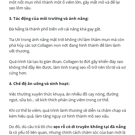
một nốt mụn nhỏ thành một ổ viêm lớn, gây mất mô và để lại
sẹo lõm sâu.
3. Tác động của môi trường và ánh nắng:
Đà Nẵng là thành phố biển với cái nắng khá gay gắt.
Tia UV trong ánh nắng mặt trời không chỉ làm thâm mụn mà còn
phá hủy các sợi Collagen non nớt đang hình thành để làm lành
vết thương.
Quá trình tái tạo bị gián đoạn, Collagen bị đứt gãy khiến đáy sẹo
không thể đầy lên được, làm tình trạng sẹo rỗ trở nên tồi tệ và xơ
cứng hơn.
4. Chế độ ăn uống và sinh hoạt:
Việc thường xuyên thức khuya, ăn nhiều đồ cay nóng, đường
ngọt, sữa bò... sẽ kích thích phản ứng viêm trong cơ thể.
Khi cơ thể bị viêm, quá trình lành thương sẽ diễn ra chậm chạp và
kém hiệu quả, làm tăng nguy cơ hình thành mô sẹo xấu.
Do đó, dù câu trả lời cho
sẹo rỗ có di truyền không tại đà nẵng
là có yếu tố liên quan, nhưng chính cách chăm sóc của bạn mới là