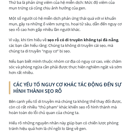
Thứ ba là phản ứng viêm của hệ miễn dịch: Mức độ viêm của
mụn trứng cá cũng chịu ảnh hưởng của gen.
Một số người có hệ miễn dịch phản ứng thái quá với vi khuẩn
mụn, gây ra những ổ viêm sưng to, hoại tử sâu, dẫn đến nguy cơ
sẹo rỗ cao hơn gấp nhiều lần người khác.
Vì vậy, khi tìm hiểu về
sẹo rỗ có di truyền không tại đà nẵng
,
các bạn cần hiểu rằng: Chúng ta không di truyền cái sẹo, mà
chúng ta di truyền "nguy cơ" bị sẹo.
Nếu bạn biết mình thuộc nhóm cơ địa có nguy cơ cao, việc chăm
sóc và phòng ngừa cần phải được thực hiện nghiêm ngặt và sớm
hơn rất nhiều.
CÁC YẾU TỐ NGUY CƠ KHÁC TÁC ĐỘNG ĐẾN SỰ
HÌNH THÀNH SẸO RỖ
Bên cạnh yếu tố di truyền mà chúng ta không thể thay đổi được,
còn có rất nhiều "thủ phạm" khác khiến sẹo rỗ hình thành mà
hoàn toàn do lỗi chủ quan của chúng ta.
Hiểu rõ những nguyên nhân này giúp bạn có chiến lược phòng
tránh hiệu quả hơn là chỉ ngồi lo lắng về gen.