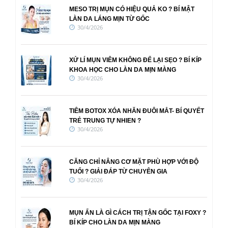
MESO TRỊ MỤN CÓ HIỆU QUẢ KO ? BÍ MẬT
LÀN DA LÁNG MỊN TỪ GỐC
30/4/2026
XỬ LÍ MỤN VIÊM KHÔNG ĐỂ LẠI SẸO ? BÍ KÍP
KHOA HỌC CHO LÀN DA MỊN MÀNG
30/4/2026
TIÊM BOTOX XÓA NHĂN ĐUÔI MẮT- BÍ QUYẾT
TRẺ TRUNG TỰ NHIEN ?
30/4/2026
CĂNG CHỈ NÂNG CƠ MẶT PHÙ HỢP VỚI ĐỘ
TUỔI ? GIẢI ĐÁP TỪ CHUYÊN GIA
30/4/2026
MỤN ẨN LÀ GÌ CÁCH TRỊ TẬN GỐC TẠI FOXY ?
BÍ KÍP CHO LÀN DA MỊN MÀNG