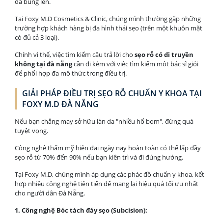
da bung lên.
Tại Foxy M.D Cosmetics & Clinic, chúng mình thường gặp những
trường hợp khách hàng bị đa hình thái sẹo (trên một khuôn mặt
có đủ cả 3 loại).
Chính vì thế, việc tìm kiếm câu trả lời cho
sẹo rỗ có di truyền
không tại đà nẵng
cần đi kèm với việc tìm kiếm một bác sĩ giỏi
để phối hợp đa mô thức trong điều trị.
GIẢI PHÁP ĐIỀU TRỊ SẸO RỖ CHUẨN Y KHOA TẠI
FOXY M.D ĐÀ NẴNG
Nếu bạn chẳng may sở hữu làn da "nhiều hố bom", đừng quá
tuyệt vọng.
Công nghệ thẩm mỹ hiện đại ngày nay hoàn toàn có thể lấp đầy
sẹo rỗ từ 70% đến 90% nếu bạn kiên trì và đi đúng hướng.
Tại Foxy M.D, chúng mình áp dụng các phác đồ chuẩn y khoa, kết
hợp nhiều công nghệ tiên tiến để mang lại hiệu quả tối ưu nhất
cho người dân Đà Nẵng.
1. Công nghệ Bóc tách đáy sẹo (Subcision):