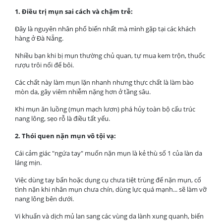
1. Điều trị mụn sai cách và chậm trễ:
Đây là nguyên nhân phổ biến nhất mà mình gặp tại các khách
hàng ở Đà Nẵng.
Nhiều bạn khi bị mụn thường chủ quan, tự mua kem trộn, thuốc
rượu trôi nổi để bôi.
Các chất này làm mụn lặn nhanh nhưng thực chất là làm bào
mòn da, gây viêm nhiễm nặng hơn ở tầng sâu.
Khi mụn ăn luồng (mụn mạch lươn) phá hủy toàn bộ cấu trúc
nang lông, sẹo rỗ là điều tất yếu.
2. Thói quen nặn mụn vô tội vạ:
Cái cảm giác "ngứa tay" muốn nặn mụn là kẻ thù số 1 của làn da
láng mịn.
Việc dùng tay bẩn hoặc dụng cụ chưa tiệt trùng để nặn mụn, cố
tình nặn khi nhân mụn chưa chín, dùng lực quá mạnh... sẽ làm vỡ
nang lông bên dưới.
Vi khuẩn và dịch mủ lan sang các vùng da lành xung quanh, biến