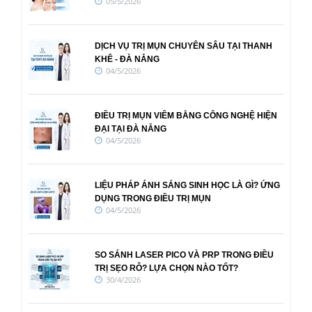
05/5/2026
DỊCH VỤ TRỊ MỤN CHUYÊN SÂU TẠI THANH
KHÊ - ĐÀ NẴNG
04/5/2026
ĐIỀU TRỊ MỤN VIÊM BẰNG CÔNG NGHỆ HIỆN
ĐẠI TẠI ĐÀ NẴNG
04/5/2026
LIỆU PHÁP ÁNH SÁNG SINH HỌC LÀ GÌ? ỨNG
DỤNG TRONG ĐIỀU TRỊ MỤN
04/5/2026
SO SÁNH LASER PICO VÀ PRP TRONG ĐIỀU
TRỊ SẸO RỖ? LỰA CHỌN NÀO TỐT?
30/4/2026