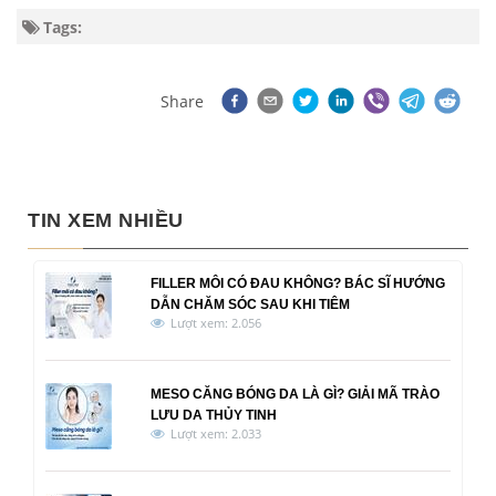
Tags:
Share
TIN XEM NHIỀU
FILLER MÔI CÓ ĐAU KHÔNG? BÁC SĨ HƯỚNG
DẪN CHĂM SÓC SAU KHI TIÊM
Lượt xem: 2.056
MESO CĂNG BÓNG DA LÀ GÌ? GIẢI MÃ TRÀO
LƯU DA THỦY TINH
Lượt xem: 2.033