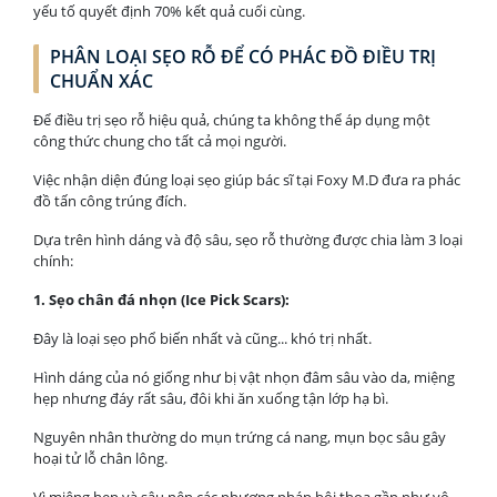
yếu tố quyết định 70% kết quả cuối cùng.
PHÂN LOẠI SẸO RỖ ĐỂ CÓ PHÁC ĐỒ ĐIỀU TRỊ
CHUẨN XÁC
Để điều trị sẹo rỗ hiệu quả, chúng ta không thể áp dụng một
công thức chung cho tất cả mọi người.
Việc nhận diện đúng loại sẹo giúp bác sĩ tại Foxy M.D đưa ra phác
đồ tấn công trúng đích.
Dựa trên hình dáng và độ sâu, sẹo rỗ thường được chia làm 3 loại
chính:
1. Sẹo chân đá nhọn (Ice Pick Scars):
Đây là loại sẹo phổ biến nhất và cũng... khó trị nhất.
Hình dáng của nó giống như bị vật nhọn đâm sâu vào da, miệng
hẹp nhưng đáy rất sâu, đôi khi ăn xuống tận lớp hạ bì.
Nguyên nhân thường do mụn trứng cá nang, mụn bọc sâu gây
hoại tử lỗ chân lông.
Vì miệng hẹp và sâu nên các phương pháp bôi thoa gần như vô