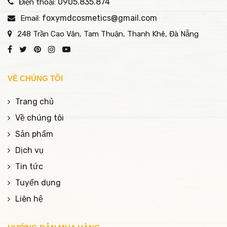
màng, sạch mụn an
0905.835.874
Điện thoại:
toàn và tiết kiệm.
foxymdcosmetics@gmail.com
Email:
248 Trần Cao Vân, Tam Thuận, Thanh Khê, Đà Nẵng
VỀ CHÚNG TÔI
Trang chủ
Về chúng tôi
Sản phẩm
Dịch vụ
Tin tức
Tuyển dụng
Liên hệ