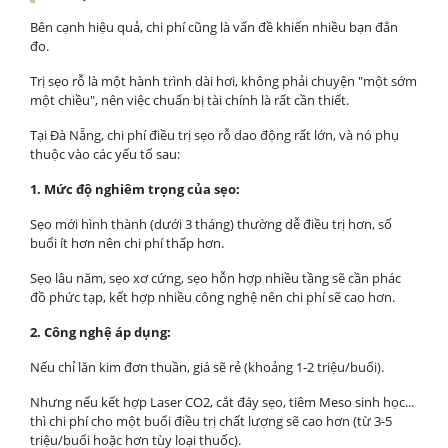
Bên cạnh hiệu quả, chi phí cũng là vấn đề khiến nhiều bạn đắn
đo.
Trị sẹo rỗ là một hành trình dài hơi, không phải chuyện "một sớm
một chiều", nên việc chuẩn bị tài chính là rất cần thiết.
Tại Đà Nẵng, chi phí điều trị sẹo rỗ dao động rất lớn, và nó phụ
thuộc vào các yếu tố sau:
1. Mức độ nghiêm trọng của sẹo:
Sẹo mới hình thành (dưới 3 tháng) thường dễ điều trị hơn, số
buổi ít hơn nên chi phí thấp hơn.
Sẹo lâu năm, sẹo xơ cứng, sẹo hỗn hợp nhiều tầng sẽ cần phác
đồ phức tạp, kết hợp nhiều công nghệ nên chi phí sẽ cao hơn.
2. Công nghệ áp dụng:
Nếu chỉ lăn kim đơn thuần, giá sẽ rẻ (khoảng 1-2 triệu/buổi).
Nhưng nếu kết hợp Laser CO2, cắt đáy sẹo, tiêm Meso sinh học...
thì chi phí cho một buổi điều trị chất lượng sẽ cao hơn (từ 3-5
triệu/buổi hoặc hơn tùy loại thuốc).