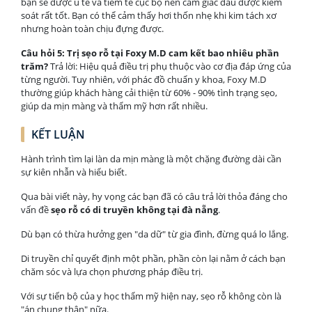
bạn sẽ được ủ tê và tiêm tê cục bộ nên cảm giác đau được kiểm
soát rất tốt. Bạn có thể cảm thấy hơi thốn nhẹ khi kim tách xơ
nhưng hoàn toàn chịu đựng được.
Câu hỏi 5: Trị sẹo rỗ tại Foxy M.D cam kết bao nhiêu phần
trăm?
Trả lời: Hiệu quả điều trị phụ thuộc vào cơ địa đáp ứng của
từng người. Tuy nhiên, với phác đồ chuẩn y khoa, Foxy M.D
thường giúp khách hàng cải thiện từ 60% - 90% tình trạng sẹo,
giúp da mịn màng và thẩm mỹ hơn rất nhiều.
KẾT LUẬN
Hành trình tìm lại làn da mịn màng là một chặng đường dài cần
sự kiên nhẫn và hiểu biết.
Qua bài viết này, hy vọng các bạn đã có câu trả lời thỏa đáng cho
vấn đề
sẹo rỗ có di truyền không tại đà nẵng
.
Dù bạn có thừa hưởng gen "da dữ" từ gia đình, đừng quá lo lắng.
Di truyền chỉ quyết định một phần, phần còn lại nằm ở cách bạn
chăm sóc và lựa chọn phương pháp điều trị.
Với sự tiến bộ của y học thẩm mỹ hiện nay, sẹo rỗ không còn là
"án chung thân" nữa.