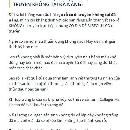
TRUYỀN KHÔNG TẠI ĐÀ NẴNG?
Để trả lời thẳng vào câu hỏi
sẹo rỗ có di truyền không tại đà
nẵng
, mình xin khẳng định với các bạn rằng: Bản thân vết sẹo rỗ
KHÔNG di truyền trực tiếp, nhưng CƠ ĐỊA DỄ BỊ SẸO thì CÓ di
truyền.
Nghe có vẻ hơi mâu thuẫn đúng không nào? Hãy để mình giải
thích kỹ hơn nhé.
Sẹo rỗ không phải là một bệnh lý di truyền như bệnh máu khó
đông hay bệnh mù màu để mà truyền từ đời này sang đời khác
một cách chắc chắn.
Sẹo rỗ là kết quả của quá trình làm lành vết thương tự nhiên của
cơ thể sau khi da bị tổn thương sâu (thường là do mụn viêm,
thủy đậu hoặc tai nạn).
Khi lớp trung bì của da bị phá hủy, cơ thể sẽ sản sinh Collagen và
Elastin để "vá" lại vết thương đó.
Nếu lượng Collagen sản sinh không đủ để lấp đầy khoảng trống
đã mất, bề mặt da sẽ bị kéo lõm xuống, tạo thành sẹo rỗ.