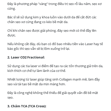
Đây là phương pháp "vàng" trong điều trị sẹo rỗ lâu năm, sẹo xơ
cứng.
Bác sĩ sẽ sử dụng kim y khoa luồn vào dưới da để cắt đứt các
chân sẹo xơ cứng đang co kéo bề mặt da.
Chỉ khi chân sẹo được giải phóng, đáy sẹo mới có thể đầy lên
được.
Nếu không cắt đáy, dù bạn có đổ bao nhiêu tiền vào Laser hay tế
bào gốc thì sẹo vẫn sẽ bị lõm xuống trở lại.
2. Laser CO2 Fractional:
Sử dụng các tia laser vi điểm để tạo ra các tổn thương giả trên da,
kích thích cơ chế tự làm lành của cơ thể.
Nhiệt lượng từ laser giúp tăng sinh Collagen mạnh mẽ, làm đầy
sẹo và tái tạo bề mặt da mịn màng hơn.
Đây là công nghệ không thể thiếu để giải quyết vấn đề bề mặt
sẹo.
3. Chấm TCA (TCA Cross):