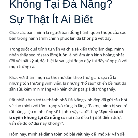
Không Tại Đà Nẵng?
Sự Thật Ít Ai Biết
Chào các bạn, mình là người bạn đồng hành quen thuộc của các
bạn trong hành trình chinh phục làn da không tì vết đây.
Trong suốt quá trình tư vấn và chia sẻ kiến thức làm đẹp, mình
nhận thấy sẹo rỗ (sẹo lõm) luôn là nỗi ám ảnh kinh hoàng nhất
đối với bất kỳ ai, đặc biệt là sau giai đoạn dậy thì đầy sóng gió với
mụn trứng cá.
Khác với thâm mụn có thể mờ dần theo thời gian, sẹo rỗ là
những tổn thương vĩnh viễn, là những "hố sâu" khiến bề mặt da
sần sùi, kém mịn màng và khiến chúng ta già đi trông thấy.
Rất nhiều bạn trẻ tại thành phố Đà Nẵng xinh đẹp đã gửi câu hỏi
về cho mình với tâm trạng vô cùng lo lắng: "Ba mẹ mình bị sẹo rỗ
rất nặng, liệu mình cũng sẽ bị như vậy sao?", hay "
Sẹo rỗ có di
truyền không tại đà nẵng
có nơi nào điều trị dứt điểm được
vấn đề do cơ địa này không?".
Hôm nay, mình sẽ dành toàn bộ bài viết này để "mổ xẻ" vấn đề