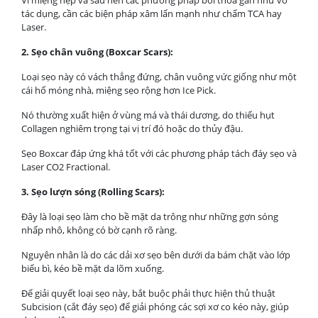
tác dụng, cần các biện pháp xâm lấn mạnh như chấm TCA hay
Laser.
2. Sẹo chân vuông (Boxcar Scars):
Loại sẹo này có vách thẳng đứng, chân vuông vức giống như một
cái hố móng nhà, miệng sẹo rộng hơn Ice Pick.
Nó thường xuất hiện ở vùng má và thái dương, do thiếu hụt
Collagen nghiêm trọng tại vị trí đó hoặc do thủy đậu.
Sẹo Boxcar đáp ứng khá tốt với các phương pháp tách đáy sẹo và
Laser CO2 Fractional.
3. Sẹo lượn sóng (Rolling Scars):
Đây là loại sẹo làm cho bề mặt da trông như những gợn sóng
nhấp nhô, không có bờ cạnh rõ ràng.
Nguyên nhân là do các dải xơ sẹo bên dưới da bám chặt vào lớp
biểu bì, kéo bề mặt da lõm xuống.
Để giải quyết loại sẹo này, bắt buộc phải thực hiện thủ thuật
Subcision (cắt đáy sẹo) để giải phóng các sợi xơ co kéo này, giúp