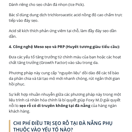
Dành riêng cho sẹo chân đá nhọn (Ice Pick).
Bác sĩ dùng dung dịch trichloroacetic acid nồng độ cao chấm trực
tiếp vào đáy sẹo.
Acid sẽ kích thích phản ứng viêm tại chỗ, làm đầy đáy sẹo dần
dần.
4. Công nghệ Meso sẹo và PRP (Huyết tương giàu tiểu cầu):
Đưa các yếu tố tăng trưởng từ chính máu của bạn hoặc các hoạt
chất tăng trưởng (Growth Factor) vào sâu trong da.
Phương pháp này cung cấp "nguyên liệu" dồi dào để các tế bào
da phân chia và tái tạo mô mới nhanh chóng, rút ngắn thời gian
hồi phục.
Sự kết hợp nhuần nhuyễn giữa các phương pháp này trong một
liệu trình cá nhân hóa chính là bí quyết giúp Foxy M.D giải quyết
nỗi lo
sẹo rỗ có di truyền không tại đà nẵng
của hàng ngàn
khách hàng.
CHI PHÍ ĐIỀU TRỊ SẸO RỖ TẠI ĐÀ NẴNG PHỤ
THUỘC VÀO YẾU TỐ NÀO?