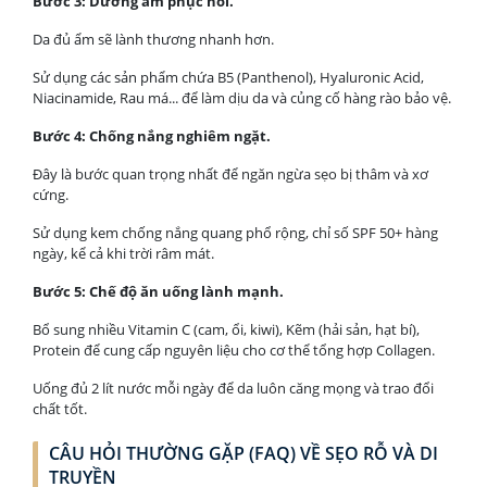
Bước 3: Dưỡng ẩm phục hồi.
Da đủ ẩm sẽ lành thương nhanh hơn.
Sử dụng các sản phẩm chứa B5 (Panthenol), Hyaluronic Acid,
Niacinamide, Rau má... để làm dịu da và củng cố hàng rào bảo vệ.
Bước 4: Chống nắng nghiêm ngặt.
Đây là bước quan trọng nhất để ngăn ngừa sẹo bị thâm và xơ
cứng.
Sử dụng kem chống nắng quang phổ rộng, chỉ số SPF 50+ hàng
ngày, kể cả khi trời râm mát.
Bước 5: Chế độ ăn uống lành mạnh.
Bổ sung nhiều Vitamin C (cam, ổi, kiwi), Kẽm (hải sản, hạt bí),
Protein để cung cấp nguyên liệu cho cơ thể tổng hợp Collagen.
Uống đủ 2 lít nước mỗi ngày để da luôn căng mọng và trao đổi
chất tốt.
CÂU HỎI THƯỜNG GẶP (FAQ) VỀ SẸO RỖ VÀ DI
TRUYỀN