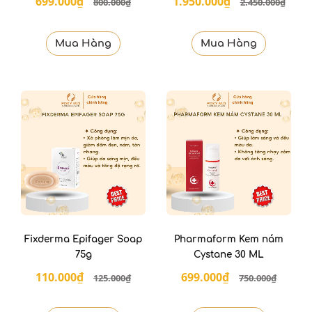
699.000₫
1.950.000₫
800.000₫
2.450.000₫
Mua Hàng
Mua Hàng
Fixderma Epifager Soap
Pharmaform Kem nám
75g
Cystane 30 ML
110.000₫
699.000₫
125.000₫
750.000₫