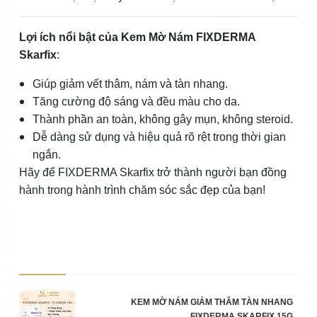
Lợi ích nổi bật của Kem Mờ Nám FIXDERMA
Skarfix
:
Giúp giảm vết thâm, nám và tàn nhang.
Tăng cường độ sáng và đều màu cho da.
Thành phần an toàn, không gây mụn, không steroid.
Dễ dàng sử dụng và hiệu quả rõ rệt trong thời gian
ngắn.
Hãy để FIXDERMA Skarfix trở thành người bạn đồng
hành trong hành trình chăm sóc sắc đẹp của bạn!
Ảnh sản phẩm
Mô 
Số 
Đơn
KEM MỜ NÁM GIẢM THÂM TÀN NHANG
FIXDERMA SKARFIX 15G