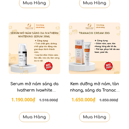
Mua Hàng
Mua Hàng
Serum mờ nám sáng da
Kem dưỡng mờ nám, tàn
Ivatherm Ivawhite
nhang, sáng da Tranacix
Whitening Serum 30ml
Cream Facial 30g
1.190.000₫
1.650.000₫
1.518.000₫
1.850.000₫
Mua Hàng
Mua Hàng