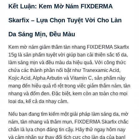
Kết Luận: Kem Mờ Nám FIXDERMA
Skarfix – Lựa Chọn Tuyệt Vời Cho Làn
Da Sáng Mịn, Đều Màu
Kem mờ nám giảm thâm tàn nhang FIXDERMA Skarfix
15g là sản phẩm tuyệt vời giúp bạn cải thiện sắc tố da,
làm sáng mịn và đều màu da hiệu quả. Với công thức
chứa các thành phần nổi bật như Tranexamic Acid,
Kojic Acid, Alpha Arbutin và Vitamin C, sản phẩm này
mang đến hiệu quả rõ rệt trong việc giảm thâm nám, tàn
nhang và đốm đen. Đặc biệt, kem còn an toàn cho mọi
loại da, kể cả da nhạy cảm.
Nếu bạn đang tìm kiếm một giải pháp làm sáng da, mờ
nám, tàn nhang và thâm mụn, FIXDERMA Skarfix chắc
chắn là lựa chọn đáng tin cậy. Hãy thử ngay hôm nay
và cảm nhận sự thay đổi tích cực cho làn da của bạn!