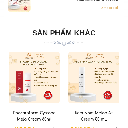
239.000₫
SẢN PHẨM KHÁC
Pharmaform Cystane
Kem Nám Melan A+
Mela Cream 30ml
Cream 50 mL