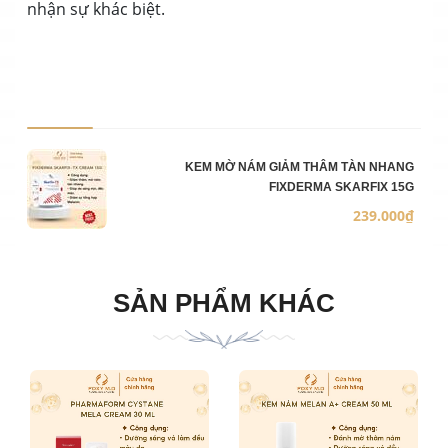
nhận sự khác biệt.
Ảnh sản phẩm
Mô 
Số 
Đơn
KEM MỜ NÁM GIẢM THÂM TÀN NHANG
FIXDERMA SKARFIX 15G
239.000₫
SẢN PHẨM KHÁC