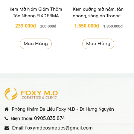
Kem Mờ Nám Giảm Thâm
Kem dưỡng mờ nám, tàn
Tàn Nhang FIXDERMA
nhang, sáng da Tranacix
Skarfix 15g
Cream Facial 30g
239.000₫
1.650.000₫
260.000₫
1.850.000₫
Mua Hàng
Mua Hàng
Phòng Khám Da Liễu Foxy M.D - Dr Hưng Nguyễn
0905.835.874
Điện thoại:
foxymdcosmetics@gmail.com
Email: