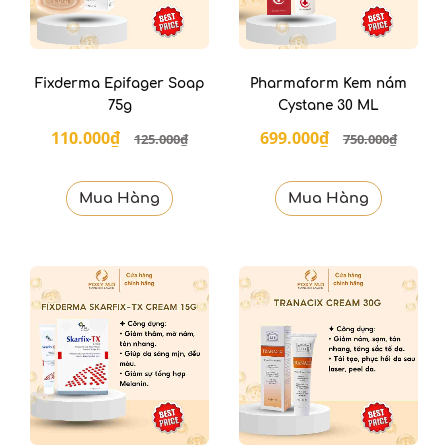
Fixderma Epifager Soap
Pharmaform Kem nám
75g
Cystane 30 ML
110.000₫
699.000₫
125.000₫
750.000₫
Mua Hàng
Mua Hàng