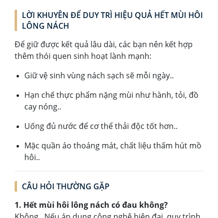
LỜI KHUYÊN ĐỂ DUY TRÌ HIỆU QUẢ HẾT MÙI HÔI
LÔNG NÁCH
Để giữ được kết quả lâu dài, các bạn nên kết hợp
thêm thói quen sinh hoạt lành mạnh:
Giữ vệ sinh vùng nách sạch sẽ mỗi ngày..
Hạn chế thực phẩm nặng mùi như hành, tỏi, đồ
cay nóng..
Uống đủ nước để cơ thể thải độc tốt hơn..
Mặc quần áo thoáng mát, chất liệu thấm hút mồ
hôi..
CÂU HỎI THƯỜNG GẶP
1. Hết mùi hôi lông nách có đau không?
Không.. Nếu áp dụng công nghệ hiện đại, quy trình