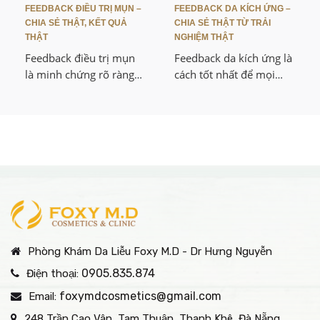
nhân gây mụn, kết hợp
FEEDBACK ĐIỀU TRỊ MỤN –
FEEDBACK DA KÍCH ỨNG –
phục hồi và nuôi dưỡng
CHIA SẺ THẬT, KẾT QUẢ
CHIA SẺ THẬT TỪ TRẢI
da khỏe từ bên trong,
THẬT
NGHIỆM THẬT
hạn chế tối đa nguy cơ
Feedback điều trị mụn
Feedback da kích ứng là
tái phát.
là minh chứng rõ ràng
cách tốt nhất để mọi
nhất về hiệu quả của
người nhìn thấy kết quả
một phương pháp trị
thực tế sau khi điều trị.
mụn. Mình sẽ chia sẻ
Mình sẽ chia sẻ những
trải nghiệm thật, hình
trải nghiệm chân thật,
ảnh trước – sau và bí
hình ảnh rõ nét và
quyết chăm sóc da sau
những bí quyết giảm
khi hết mụn để duy trì
kích ứng hiệu quả mà
làn da khỏe đẹp.
nhiều nơi khác chưa bật
mí.
Phòng Khám Da Liễu Foxy M.D - Dr Hưng Nguyễn
0905.835.874
Điện thoại:
foxymdcosmetics@gmail.com
Email:
248 Trần Cao Vân, Tam Thuận, Thanh Khê, Đà Nẵng