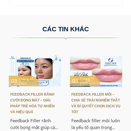
CÁC TIN KHÁC
Tháng 11
Tháng 11
03
03
2025
2025
FEEDBACK FILLER RÃNH
FEEDBACK FILLER MÔI –
CƯỜI BỌNG MẮT – GIẢI
CHIA SẺ TRẢI NGHIỆM THẬT
PHÁP TRẺ HÓA TỰ NHIÊN
VÀ BÍ QUYẾT CHỌN DỊCH VỤ
VÀ HIỆU QUẢ
TỐT
Feedback Filler rãnh
Feedback filler môi luôn
cười bọng mắt giúp các
là yếu tố quan trọng