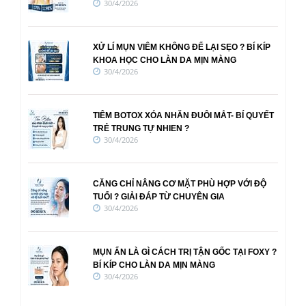
30/4/2026
XỬ LÍ MỤN VIÊM KHÔNG ĐỂ LẠI SẸO ? BÍ KÍP
KHOA HỌC CHO LÀN DA MỊN MÀNG
30/4/2026
TIÊM BOTOX XÓA NHĂN ĐUÔI MẮT- BÍ QUYẾT
TRẺ TRUNG TỰ NHIEN ?
30/4/2026
CĂNG CHỈ NÂNG CƠ MẶT PHÙ HỢP VỚI ĐỘ
TUỔI ? GIẢI ĐÁP TỪ CHUYÊN GIA
30/4/2026
MỤN ẨN LÀ GÌ CÁCH TRỊ TẬN GỐC TẠI FOXY ?
BÍ KÍP CHO LÀN DA MỊN MÀNG
30/4/2026