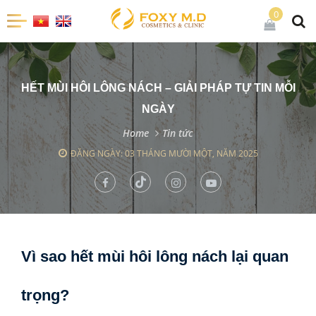
0
HẾT MÙI HÔI LÔNG NÁCH – GIẢI PHÁP TỰ TIN MỖI
NGÀY
Home
Tin tức
ĐĂNG NGÀY: 03 THÁNG MƯỜI MỘT, NĂM 2025
Vì sao hết mùi hôi lông nách lại quan
trọng?