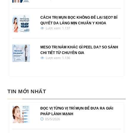
CÁCH TRỊ MỤN BỌC KHÔNG ĐỂ LẠI SẸO? BÍ
QUYẾT DA LÁNG MỊN CHUẨN Y KHOA
Lượt xem: 1.137
MESO TRỊ NÁM KHÁC GÌ PEEL DA? SO SÁNH
CHI TIẾT TỪ CHUYÊN GIA
Lượt xem: 1.136
TIN MỚI NHẤT
ĐỌC VỊ TỪNG VỊ TRÍ MỤN ĐỂ ĐƯA RA GIẢI
PHÁP LÀNH MẠNH
05/5/2026