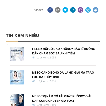
Share
TIN XEM NHIỀU
FILLER MÔI CÓ ĐAU KHÔNG? BÁC SĨ HƯỚNG
DẪN CHĂM SÓC SAU KHI TIÊM
Lượt xem: 2.058
MESO CĂNG BÓNG DA LÀ GÌ? GIẢI MÃ TRÀO
LƯU DA THỦY TINH
Lượt xem: 2.035
MESO TRỊ NÁM CÓ TÁI PHÁT KHÔNG? GIẢI
ĐÁP CÙNG CHUYÊN GIA FOXY
Lượt xem: 1.150