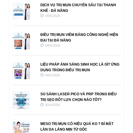
DỊCH VỤ TRỊ MỤN CHUYÊN SÂU TẠI THANH
KHÊ - ĐÀ NẴNG
04/5/2026
ĐIỀU TRỊ MỤN VIÊM BẰNG CÔNG NGHỆ HIỆN
ĐẠI TẠI ĐÀ NẴNG
04/5/2026
LIỆU PHÁP ÁNH SÁNG SINH HỌC LÀ GÌ? ỨNG
DỤNG TRONG ĐIỀU TRỊ MỤN
04/5/2026
SO SÁNH LASER PICO VÀ PRP TRONG ĐIỀU
TRỊ SẸO RỖ? LỰA CHỌN NÀO TỐT?
30/4/2026
MESO TRỊ MỤN CÓ HIỆU QUẢ KO ? BÍ MẬT
LÀN DA LÁNG MỊN TỪ GỐC