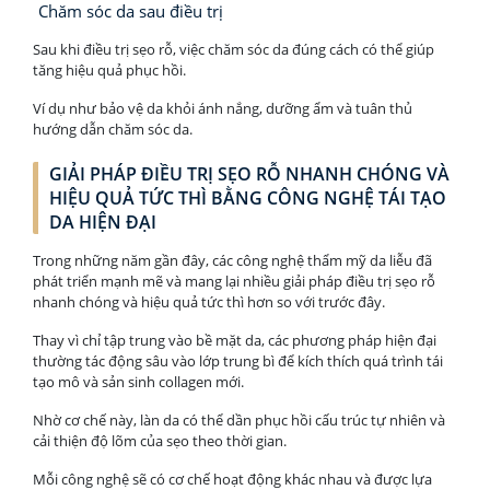
Chăm sóc da sau điều trị
Sau khi điều trị sẹo rỗ, việc chăm sóc da đúng cách có thể giúp
tăng hiệu quả phục hồi.
Ví dụ như bảo vệ da khỏi ánh nắng, dưỡng ẩm và tuân thủ
hướng dẫn chăm sóc da.
GIẢI PHÁP ĐIỀU TRỊ SẸO RỖ NHANH CHÓNG VÀ
HIỆU QUẢ TỨC THÌ BẰNG CÔNG NGHỆ TÁI TẠO
DA HIỆN ĐẠI
Trong những năm gần đây, các công nghệ thẩm mỹ da liễu đã
phát triển mạnh mẽ và mang lại nhiều giải pháp điều trị sẹo rỗ
nhanh chóng và hiệu quả tức thì hơn so với trước đây.
Thay vì chỉ tập trung vào bề mặt da, các phương pháp hiện đại
thường tác động sâu vào lớp trung bì để kích thích quá trình tái
tạo mô và sản sinh collagen mới.
Nhờ cơ chế này, làn da có thể dần phục hồi cấu trúc tự nhiên và
cải thiện độ lõm của sẹo theo thời gian.
Mỗi công nghệ sẽ có cơ chế hoạt động khác nhau và được lựa