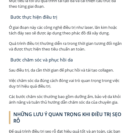
Mục tiêu là tối ưu quá trình tái tạo da và cải thiện cấu trúc da
theo từng giai đoạn.
Bước thực hiện điều trị
Ở giai đoạn này các công nghệ điều trị như laser, lăn kim hoặc
tách đáy sẹo sẽ được áp dụng theo phác đồ đã xây dựng.
Quá trình điều trị thường diễn ra trong thời gian tương đối ngắn
và được thực hiện theo tiêu chuẩn an toàn.
Bước chăm sóc và phục hồi da
Sau điều trị, da cần thời gian để phục hồi và tái tạo collagen.
Việc chăm sóc da đúng cách đóng vai trò quan trọng trong việc
duy trì hiệu quả điều trị.
Các bước chăm sóc thường bao gồm dưỡng ẩm, bảo vệ da khỏi
ánh nắng và tuân thủ hướng dẫn chăm sóc da của chuyên gia.
NHỮNG LƯU Ý QUAN TRỌNG KHI ĐIỀU TRỊ SẸO
RỖ
Để quá trình điều trị sẹo rỗ đạt hiệu quả tốt và an toàn, các bạn