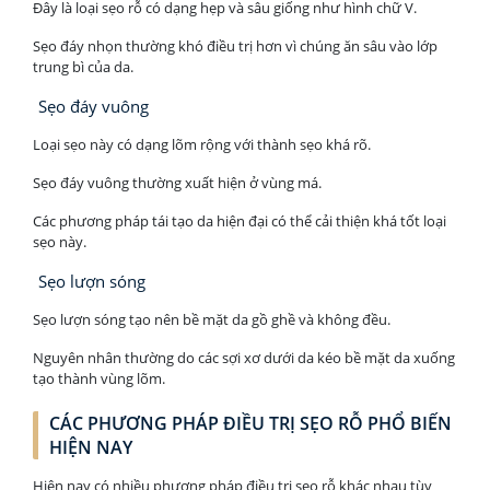
Đây là loại sẹo rỗ có dạng hẹp và sâu giống như hình chữ V.
Sẹo đáy nhọn thường khó điều trị hơn vì chúng ăn sâu vào lớp
trung bì của da.
Sẹo đáy vuông
Loại sẹo này có dạng lõm rộng với thành sẹo khá rõ.
Sẹo đáy vuông thường xuất hiện ở vùng má.
Các phương pháp tái tạo da hiện đại có thể cải thiện khá tốt loại
sẹo này.
Sẹo lượn sóng
Sẹo lượn sóng tạo nên bề mặt da gồ ghề và không đều.
Nguyên nhân thường do các sợi xơ dưới da kéo bề mặt da xuống
tạo thành vùng lõm.
CÁC PHƯƠNG PHÁP ĐIỀU TRỊ SẸO RỖ PHỔ BIẾN
HIỆN NAY
Hiện nay có nhiều phương pháp điều trị sẹo rỗ khác nhau tùy