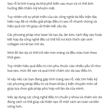
Sẹo rỗ là tình trạng da khá phổ biến sau mụn và có thể ảnh
hưởng đến thẩm mỹ khuôn mặt.
Tuy nhiên với sự phát triển của các công nghệ da liễu hiện đại,
hiện nay đã có nhiều giải pháp điều trị sẹo rỗ nhanh chóng và
hiệu quả tức thì giúp cải thiện kết cấu da.
Các phương pháp như laser tái tạo da, lăn kim, tách đáy sẹo hoặc
kết hợp đa công nghệ đều có thể hỗ trợ kích thích sản sinh
collagen và tái tạo mô da.
Nhờ đó làn da có thể trở nên mịn màng và đều màu hơn theo
thời gian.
Tuy nhiên hiệu quả điều trị còn phụ thuộc vào nhiều yếu tố như
loại sẹo, mức độ sẹo và quá trình chăm sóc da sau điều trị.
Vì vậy nếu các bạn đang gặp tình trạng sẹo rỗ, việc tìm hiểu kỹ
các phương pháp điều trị và tham khảo ý kiến chuyên môn sẽ
giúp lựa chọn giải pháp phù hợp với làn da của mình.
Việc áp dụng các công nghệ điều trị chuẩn y khoa và chăm sóc da
đúng cách có thể giúp cải thiện sẹo rỗ một cách an toàn và bền
vững hơn.