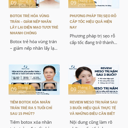
Tháng 3
Tháng 3
09
09
2026
2026
BOTOX TRẺ HÓA VÙNG
PHƯƠNG PHÁP TRỊ SẸO RỖ
TRÁN – GIẢM NẾP NHĂN
CẤP TỐC HIỆU QUẢ HIỆN
LẤY LẠI DIỆN MẠO TƯƠI TRẺ
NAY
NHANH CHÓNG
Phương pháp trị sẹo rỗ
Botox trẻ hóa vùng trán
cấp tốc đang trở thành
– giảm nếp nhăn lấy lại
chủ đề được nhiều
diện mạo tươi trẻ nhanh
người quan tâm khi
chóng đang trở thành
mong muốn cải thiện bề
một trong những
mặt da nhanh chóng và
phương pháp thẩm mỹ
an toàn. Bài viết này
nội khoa phổ biến hiện
giúp các bạn hiểu rõ
nay. Phương pháp này
Tháng 3
Tháng 3
nguyên nhân hình thành
09
09
2026
2026
giúp làm giãn cơ vùng
sẹo rỗ, cơ chế khoa học
trán, giảm sự hình
của các phương pháp
TIÊM BOTOX XÓA NHĂN
REVIEW MESO TRỊ NÁM SAU
thành nếp nhăn và hỗ
điều trị hiện đại cũng
TRÁN TRẺ RA 5 TUỔI CHỈ
3 BUỔI: HIỆU QUẢ THỰC TẾ
trợ làn da trở nên mịn
như hiệu quả thực tế khi
SAU 15 PHÚT?
VÀ NHỮNG ĐIỀU CẦN BIẾT
màng hơn mà không
áp dụng.
Tiêm botox xóa nhăn
Nội dung cũng làm rõ
cần phẫu thuật.