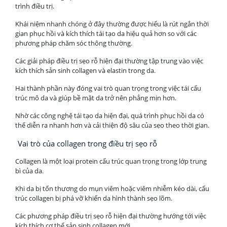
trình điều trị.
Khái niệm nhanh chóng ở đây thường được hiểu là rút ngắn thời
gian phục hồi và kích thích tái tạo da hiệu quả hơn so với các
phương pháp chăm sóc thông thường.
Các giải pháp điều trị sẹo rỗ hiện đại thường tập trung vào việc
kích thích sản sinh collagen và elastin trong da.
Hai thành phần này đóng vai trò quan trọng trong việc tái cấu
trúc mô da và giúp bề mặt da trở nên phẳng mịn hơn.
Nhờ các công nghệ tái tạo da hiện đại, quá trình phục hồi da có
thể diễn ra nhanh hơn và cải thiện độ sâu của sẹo theo thời gian.
Vai trò của collagen trong điều trị sẹo rỗ
Collagen là một loại protein cấu trúc quan trọng trong lớp trung
bì của da.
Khi da bị tổn thương do mụn viêm hoặc viêm nhiễm kéo dài, cấu
trúc collagen bị phá vỡ khiến da hình thành sẹo lõm.
Các phương pháp điều trị sẹo rỗ hiện đại thường hướng tới việc
kích thích cơ thể sản sinh collagen mới.