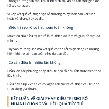
Thông thường sau mỗi liệu trình điều trị, làn da cần thời gian để
tái tạo collagen.
Vì vậy kết quả cải thiện sẹo rỗ thường rõ rệt hơn sau vài tuần
hoặc vài tháng tùy cơ địa.
Điều trị sẹo rỗ có hết hoàn toàn không
Mục tiêu của điều trị sẹo rỗ là cải thiện độ lõm và giúp bề mặt da
mịn hơn.
Tùy vào mức độ sẹo mà kết quả có thể cải thiện đáng kể nhưng
hiếm khi trở lại hoàn toàn như da ban đầu.
Có cần điều trị nhiều lần không
Phần lớn các phương pháp điều trị sẹo rỗ đều cần thực hiện theo
liệu trình.
Điều này giúp kích thích collagen liên tục và cải thiện cấu trúc da
theo từng giai đoạn.
KẾT LUẬN VỀ GIẢI PHÁP ĐIỀU TRỊ SẸO RỖ
NHANH CHÓNG VÀ HIỆU QUẢ TỨC THÌ