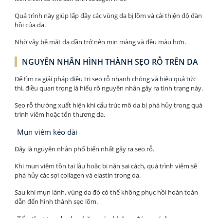
Quá trình này giúp lấp đầy các vùng da bị lõm và cải thiện độ đàn
hồi của da.
Nhờ vậy bề mặt da dần trở nên mịn màng và đều màu hơn.
NGUYÊN NHÂN HÌNH THÀNH SẸO RỖ TRÊN DA
Để tìm ra giải pháp điều trị sẹo rỗ nhanh chóng và hiệu quả tức
thì, điều quan trọng là hiểu rõ nguyên nhân gây ra tình trạng này.
Sẹo rỗ thường xuất hiện khi cấu trúc mô da bị phá hủy trong quá
trình viêm hoặc tổn thương da.
Mụn viêm kéo dài
Đây là nguyên nhân phổ biến nhất gây ra sẹo rỗ.
Khi mụn viêm tồn tại lâu hoặc bị nặn sai cách, quá trình viêm sẽ
phá hủy các sợi collagen và elastin trong da.
Sau khi mụn lành, vùng da đó có thể không phục hồi hoàn toàn
dẫn đến hình thành sẹo lõm.