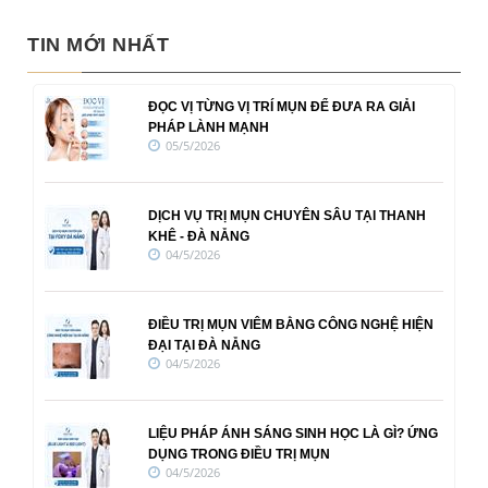
TIN MỚI NHẤT
ĐỌC VỊ TỪNG VỊ TRÍ MỤN ĐỂ ĐƯA RA GIẢI
PHÁP LÀNH MẠNH
05/5/2026
DỊCH VỤ TRỊ MỤN CHUYÊN SÂU TẠI THANH
KHÊ - ĐÀ NẴNG
04/5/2026
ĐIỀU TRỊ MỤN VIÊM BẰNG CÔNG NGHỆ HIỆN
ĐẠI TẠI ĐÀ NẴNG
04/5/2026
LIỆU PHÁP ÁNH SÁNG SINH HỌC LÀ GÌ? ỨNG
DỤNG TRONG ĐIỀU TRỊ MỤN
04/5/2026