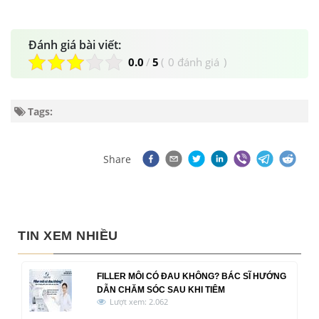
Đánh giá bài viết:
0.0
/
5
(
0 đánh giá
)
Tags:
Share
TIN XEM NHIỀU
FILLER MÔI CÓ ĐAU KHÔNG? BÁC SĨ HƯỚNG
DẪN CHĂM SÓC SAU KHI TIÊM
Lượt xem: 2.062