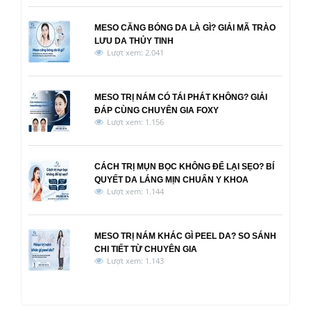
MESO CĂNG BÓNG DA LÀ GÌ? GIẢI MÃ TRÀO
LƯU DA THỦY TINH
Lượt xem: 2.041
MESO TRỊ NÁM CÓ TÁI PHÁT KHÔNG? GIẢI
ĐÁP CÙNG CHUYÊN GIA FOXY
Lượt xem: 1.156
CÁCH TRỊ MỤN BỌC KHÔNG ĐỂ LẠI SẸO? BÍ
QUYẾT DA LÁNG MỊN CHUẨN Y KHOA
Lượt xem: 1.144
MESO TRỊ NÁM KHÁC GÌ PEEL DA? SO SÁNH
CHI TIẾT TỪ CHUYÊN GIA
Lượt xem: 1.143