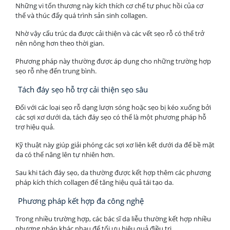
Những vi tổn thương này kích thích cơ chế tự phục hồi của cơ
thể và thúc đẩy quá trình sản sinh collagen.
Nhờ vậy cấu trúc da được cải thiện và các vết sẹo rỗ có thể trở
nên nông hơn theo thời gian.
Phương pháp này thường được áp dụng cho những trường hợp
sẹo rỗ nhẹ đến trung bình.
Tách đáy sẹo hỗ trợ cải thiện sẹo sâu
Đối với các loại sẹo rỗ dạng lượn sóng hoặc sẹo bị kéo xuống bởi
các sợi xơ dưới da, tách đáy sẹo có thể là một phương pháp hỗ
trợ hiệu quả.
Kỹ thuật này giúp giải phóng các sợi xơ liên kết dưới da để bề mặt
da có thể nâng lên tự nhiên hơn.
Sau khi tách đáy sẹo, da thường được kết hợp thêm các phương
pháp kích thích collagen để tăng hiệu quả tái tạo da.
Phương pháp kết hợp đa công nghệ
Trong nhiều trường hợp, các bác sĩ da liễu thường kết hợp nhiều
phương pháp khác nhau để tối ưu hiệu quả điều trị.