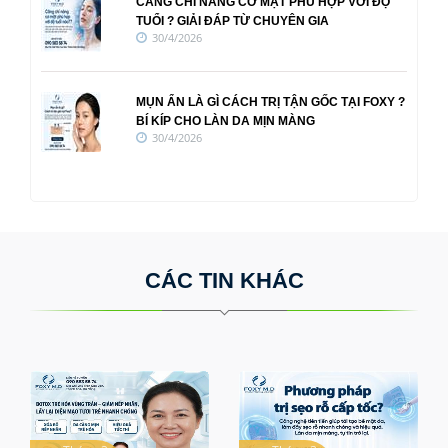
CĂNG CHỈ NÂNG CƠ MẶT PHÙ HỢP VỚI ĐỘ
TUỔI ? GIẢI ĐÁP TỪ CHUYÊN GIA
30/4/2026
MỤN ẨN LÀ GÌ CÁCH TRỊ TẬN GỐC TẠI FOXY ?
BÍ KÍP CHO LÀN DA MỊN MÀNG
30/4/2026
CÁC TIN KHÁC