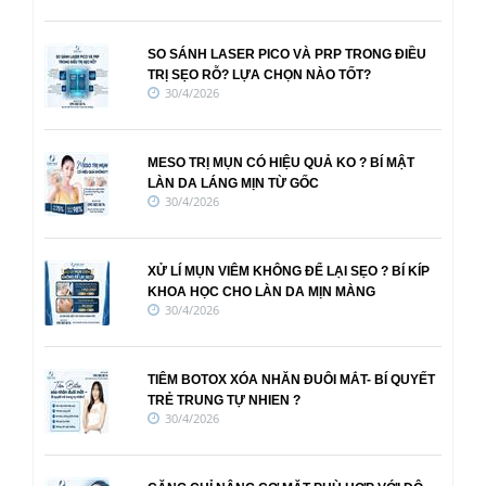
SO SÁNH LASER PICO VÀ PRP TRONG ĐIỀU
TRỊ SẸO RỖ? LỰA CHỌN NÀO TỐT?
30/4/2026
MESO TRỊ MỤN CÓ HIỆU QUẢ KO ? BÍ MẬT
LÀN DA LÁNG MỊN TỪ GỐC
30/4/2026
XỬ LÍ MỤN VIÊM KHÔNG ĐỂ LẠI SẸO ? BÍ KÍP
KHOA HỌC CHO LÀN DA MỊN MÀNG
30/4/2026
TIÊM BOTOX XÓA NHĂN ĐUÔI MẮT- BÍ QUYẾT
TRẺ TRUNG TỰ NHIEN ?
30/4/2026