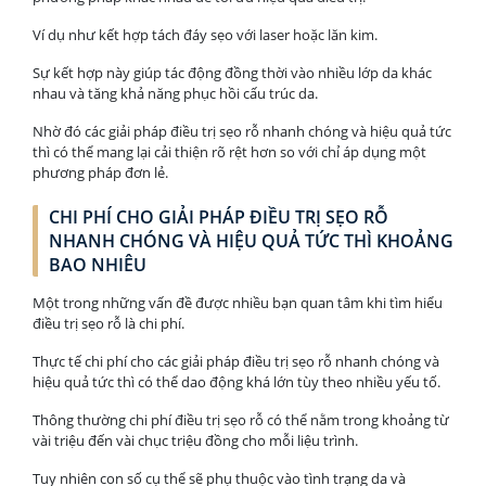
Ví dụ như kết hợp tách đáy sẹo với laser hoặc lăn kim.
Sự kết hợp này giúp tác động đồng thời vào nhiều lớp da khác
nhau và tăng khả năng phục hồi cấu trúc da.
Nhờ đó các giải pháp điều trị sẹo rỗ nhanh chóng và hiệu quả tức
thì có thể mang lại cải thiện rõ rệt hơn so với chỉ áp dụng một
phương pháp đơn lẻ.
CHI PHÍ CHO GIẢI PHÁP ĐIỀU TRỊ SẸO RỖ
NHANH CHÓNG VÀ HIỆU QUẢ TỨC THÌ KHOẢNG
BAO NHIÊU
Một trong những vấn đề được nhiều bạn quan tâm khi tìm hiểu
điều trị sẹo rỗ là chi phí.
Thực tế chi phí cho các giải pháp điều trị sẹo rỗ nhanh chóng và
hiệu quả tức thì có thể dao động khá lớn tùy theo nhiều yếu tố.
Thông thường chi phí điều trị sẹo rỗ có thể nằm trong khoảng từ
vài triệu đến vài chục triệu đồng cho mỗi liệu trình.
Tuy nhiên con số cụ thể sẽ phụ thuộc vào tình trạng da và