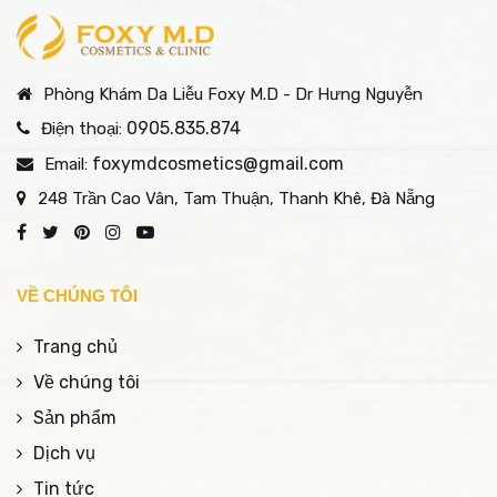
collagen và hyaluronic
bạn có cái nhìn đúng
mesotherapy để đưa các
acid vào lớp trung bì của
đắn trước khi quyết
dưỡng chất như
da nhằm hỗ trợ cải thiện
định làm đẹp.
vitamin, peptide,
độ đàn hồi, cấp ẩm và
Phòng Khám Da Liễu Foxy M.D - Dr Hưng Nguyễn
hyaluronic acid và hoạt
tăng cường tái tạo da
chất kháng viêm trực
0905.835.874
Điện thoại:
tiếp vào lớp trung bì của
foxymdcosmetics@gmail.com
Email:
da
248 Trần Cao Vân, Tam Thuận, Thanh Khê, Đà Nẵng
VỀ CHÚNG TÔI
Trang chủ
Về chúng tôi
Sản phẩm
Dịch vụ
Tin tức