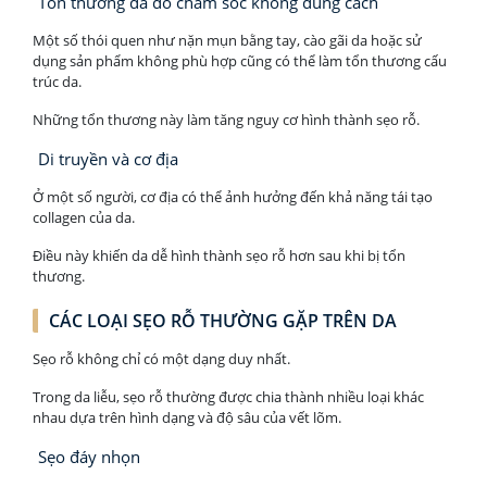
Tổn thương da do chăm sóc không đúng cách
Một số thói quen như nặn mụn bằng tay, cào gãi da hoặc sử
dụng sản phẩm không phù hợp cũng có thể làm tổn thương cấu
trúc da.
Những tổn thương này làm tăng nguy cơ hình thành sẹo rỗ.
Di truyền và cơ địa
Ở một số người, cơ địa có thể ảnh hưởng đến khả năng tái tạo
collagen của da.
Điều này khiến da dễ hình thành sẹo rỗ hơn sau khi bị tổn
thương.
CÁC LOẠI SẸO RỖ THƯỜNG GẶP TRÊN DA
Sẹo rỗ không chỉ có một dạng duy nhất.
Trong da liễu, sẹo rỗ thường được chia thành nhiều loại khác
nhau dựa trên hình dạng và độ sâu của vết lõm.
Sẹo đáy nhọn