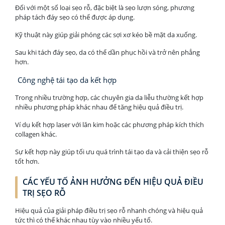
Đối với một số loại sẹo rỗ, đặc biệt là sẹo lượn sóng, phương
pháp tách đáy sẹo có thể được áp dụng.
Kỹ thuật này giúp giải phóng các sợi xơ kéo bề mặt da xuống.
Sau khi tách đáy sẹo, da có thể dần phục hồi và trở nên phẳng
hơn.
Công nghệ tái tạo da kết hợp
Trong nhiều trường hợp, các chuyên gia da liễu thường kết hợp
nhiều phương pháp khác nhau để tăng hiệu quả điều trị.
Ví dụ kết hợp laser với lăn kim hoặc các phương pháp kích thích
collagen khác.
Sự kết hợp này giúp tối ưu quá trình tái tạo da và cải thiện sẹo rỗ
tốt hơn.
CÁC YẾU TỐ ẢNH HƯỞNG ĐẾN HIỆU QUẢ ĐIỀU
TRỊ SẸO RỖ
Hiệu quả của giải pháp điều trị sẹo rỗ nhanh chóng và hiệu quả
tức thì có thể khác nhau tùy vào nhiều yếu tố.