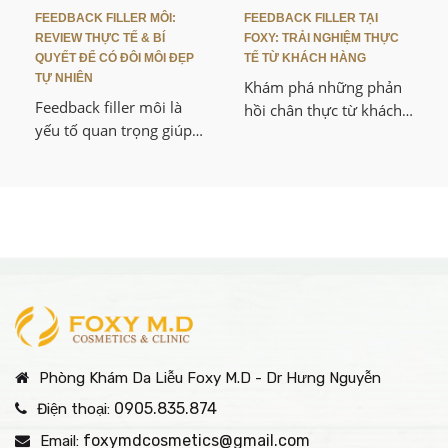
so với các nơi khác, từ
bạn dễ dàng lựa chọn
FEEDBACK FILLER MÔI:
FEEDBACK FILLER TẠI
hiệu quả thực tế đến
nơi uy tín và phù hợp.
REVIEW THỰC TẾ & BÍ
FOXY: TRẢI NGHIỆM THỰC
cảm nhận sau liệu trình.
QUYẾT ĐỂ CÓ ĐÔI MÔI ĐẸP
TẾ TỪ KHÁCH HÀNG
Từ khóa:
TỰ NHIÊN
Khám phá những phản
Feedback filler môi là
hồi chân thực từ khách
yếu tố quan trọng giúp
hàng về dịch vụ tiêm
các bạn hiểu rõ hơn về
filler tại Foxy M.D. Với
chất lượng dịch vụ, hiệu
đội ngũ chuyên gia giàu
quả và độ an toàn trước
kinh nghiệm và công
khi lựa chọn. Mình sẽ
nghệ hiện đại, Foxy M.D
chia sẻ chi tiết những
cam kết mang đến kết
trải nghiệm thực tế, ưu
quả thẩm mỹ tự nhiên,
điểm vượt trội và so
an toàn và hài lòng cho
sánh để thấy rõ tại sao
mọi khách hàng.
nên chọn dịch vụ filler
môi uy tín thay vì những
Phòng Khám Da Liễu Foxy M.D - Dr Hưng Nguyễn
nơi kém chất lượng.
0905.835.874
Điện thoại:
foxymdcosmetics@gmail.com
Email: