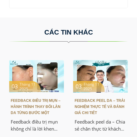
CÁC TIN KHÁC
Tháng 11
Tháng 11
03
03
2025
2025
FEEDBACK ĐIỀU TRỊ MỤN –
FEEDBACK PEEL DA – TRẢI
HÀNH TRÌNH THAY ĐỔI LÀN
NGHIỆM THỰC TẾ VÀ ĐÁNH
DA TỪNG BƯỚC MỘT
GIÁ CHI TIẾT
Feedback điều trị mụn
Feedback peel da – Chia
không chỉ là lời khen
sẻ chân thực từ khách
hay hình ảnh before –
hàng sau khi trải