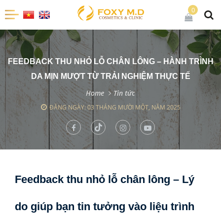
0
FEEDBACK THU NHỎ LỖ CHÂN LÔNG – HÀNH TRÌNH
DA MỊN MƯỢT TỪ TRẢI NGHIỆM THỰC TẾ
Home
Tin tức
ĐĂNG NGÀY: 03 THÁNG MƯỜI MỘT, NĂM 2025
Feedback thu nhỏ lỗ chân lông – Lý
do giúp bạn tin tưởng vào liệu trình