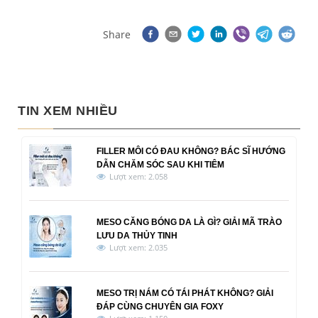
Share
TIN XEM NHIỀU
FILLER MÔI CÓ ĐAU KHÔNG? BÁC SĨ HƯỚNG
DẪN CHĂM SÓC SAU KHI TIÊM
Lượt xem: 2.058
MESO CĂNG BÓNG DA LÀ GÌ? GIẢI MÃ TRÀO
LƯU DA THỦY TINH
Lượt xem: 2.035
MESO TRỊ NÁM CÓ TÁI PHÁT KHÔNG? GIẢI
ĐÁP CÙNG CHUYÊN GIA FOXY