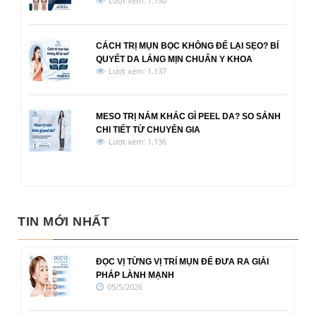
Lượt xem: 1.150
CÁCH TRỊ MỤN BỌC KHÔNG ĐỂ LẠI SẸO? BÍ
QUYẾT DA LÁNG MỊN CHUẨN Y KHOA
Lượt xem: 1.137
MESO TRỊ NÁM KHÁC GÌ PEEL DA? SO SÁNH
CHI TIẾT TỪ CHUYÊN GIA
Lượt xem: 1.136
TIN MỚI NHẤT
ĐỌC VỊ TỪNG VỊ TRÍ MỤN ĐỂ ĐƯA RA GIẢI
PHÁP LÀNH MẠNH
05/5/2026