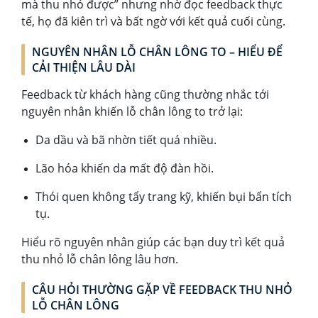
mà thu nhỏ được” nhưng nhờ đọc feedback thực
tế, họ đã kiên trì và bất ngờ với kết quả cuối cùng.
NGUYÊN NHÂN LỖ CHÂN LÔNG TO – HIỂU ĐỂ
CẢI THIỆN LÂU DÀI
Feedback từ khách hàng cũng thường nhắc tới
nguyên nhân khiến lỗ chân lông to trở lại:
Da dầu và bã nhờn tiết quá nhiều.
Lão hóa khiến da mất độ đàn hồi.
Thói quen không tẩy trang kỹ, khiến bụi bẩn tích
tụ.
Hiểu rõ nguyên nhân giúp các bạn duy trì kết quả
thu nhỏ lỗ chân lông lâu hơn.
CÂU HỎI THƯỜNG GẶP VỀ FEEDBACK THU NHỎ
LỖ CHÂN LÔNG