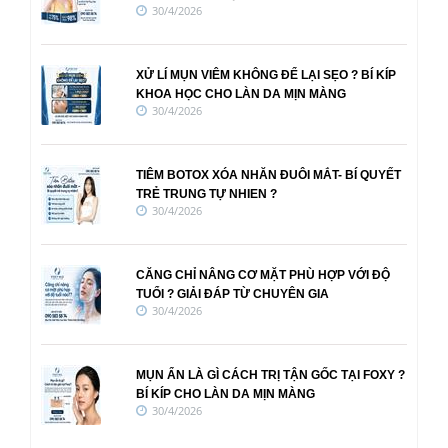
30/4/2026
XỬ LÍ MỤN VIÊM KHÔNG ĐỂ LẠI SẸO ? BÍ KÍP
KHOA HỌC CHO LÀN DA MỊN MÀNG
30/4/2026
TIÊM BOTOX XÓA NHĂN ĐUÔI MẮT- BÍ QUYẾT
TRẺ TRUNG TỰ NHIEN ?
30/4/2026
CĂNG CHỈ NÂNG CƠ MẶT PHÙ HỢP VỚI ĐỘ
TUỔI ? GIẢI ĐÁP TỪ CHUYÊN GIA
30/4/2026
MỤN ẨN LÀ GÌ CÁCH TRỊ TẬN GỐC TẠI FOXY ?
BÍ KÍP CHO LÀN DA MỊN MÀNG
30/4/2026