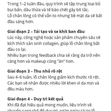
Trong 1–2 tuần đầu, quy trình sẽ tập trung loại bỏ
bụi bẩn, dầu thừa và tế bào chết gây bít tắc.
Lỗ chân lông có thể vẫn to nhưng bề mặt da sẽ bắt
đầu sáng hơn.
Giai đoạn 2 – Tái tạo và se khít ban đầu
Lúc này, công nghệ hoặc sản phẩm chuyên sâu sẽ
kích thích sản sinh collagen, giúp lỗ chân lông bắt
đầu co lại.
Nhiều bạn trong feedback chia sẻ rằng da trở nên
căng hơn và makeup cũng “ăn” hơn.
Giai đoạn 3 – Thu nhỏ rõ rệt
Sau 4–6 tuần, lỗ chân lông giảm kích thước rõ rệt.
Các bạn sẽ nhận được nhiều lời khen vì da mịn và
đều màu hơn.
Giai đoạn 4 – Duy trì kết quả
Khi đã đạt hiệu quả mong muốn, liệu trình sẽ
chuyển sang chế độ duy trì, ngăn ngừa tái to lỗ