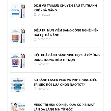
DỊCH VỤ TRỊ MỤN CHUYÊN SÂU TẠI THANH
KHÊ - ĐÀ NẴNG
04/5/2026
ĐIỀU TRỊ MỤN VIÊM BẰNG CÔNG NGHỆ HIỆN
ĐẠI TẠI ĐÀ NẴNG
04/5/2026
LIỆU PHÁP ÁNH SÁNG SINH HỌC LÀ GÌ? ỨNG
DỤNG TRONG ĐIỀU TRỊ MỤN
04/5/2026
SO SÁNH LASER PICO VÀ PRP TRONG ĐIỀU
TRỊ SẸO RỖ? LỰA CHỌN NÀO TỐT?
30/4/2026
MESO TRỊ MỤN CÓ HIỆU QUẢ KO ? BÍ MẬT
LÀN DA LÁNG MỊN TỪ GỐC