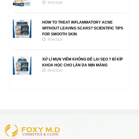
30/4/2026
HOW TO TREAT INFLAMMATORY ACNE
WITHOUT LEAVING SCARS? SCIENTIFIC TIPS
FOR SMOOTH SKIN
30/4/2026
XỬ LÍ MỤN VIÊM KHÔNG ĐỂ LẠI SẸO ? BÍ KÍP
KHOA HỌC CHO LÀN DA MỊN MÀNG
30/4/2026