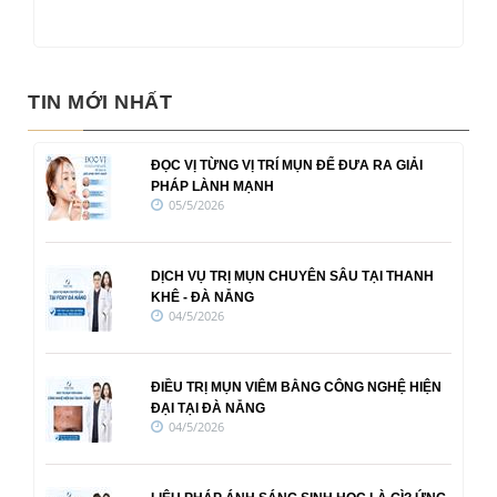
TIN MỚI NHẤT
ĐỌC VỊ TỪNG VỊ TRÍ MỤN ĐỂ ĐƯA RA GIẢI
PHÁP LÀNH MẠNH
05/5/2026
DỊCH VỤ TRỊ MỤN CHUYÊN SÂU TẠI THANH
KHÊ - ĐÀ NẴNG
04/5/2026
ĐIỀU TRỊ MỤN VIÊM BẰNG CÔNG NGHỆ HIỆN
ĐẠI TẠI ĐÀ NẴNG
04/5/2026