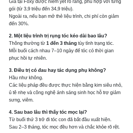
Giá tại Foxy được niêm yết rõ ràng, phù hợp với từng
gói (từ 3,9 triệu đến 34,9 triệu).
Ngoài ra, nếu bạn mở thẻ liệu trình, chi phí còn giảm
đến 30%.
2. Một liệu trình trị rụng tóc kéo dài bao lâu?
Thông thường từ
1 đến 3 tháng
tùy tình trạng tóc.
Mỗi buổi cách nhau 7–10 ngày để tóc có thời gian
phục hồi tự nhiên.
3. Điều trị có đau hay tác dụng phụ không?
Hầu như không.
Các liệu pháp đều được thực hiện bằng kim siêu nhỏ,
ủ tê nhẹ và công nghệ ánh sáng sinh học hỗ trợ giảm
sưng, viêm.
4. Sau bao lâu thì thấy tóc mọc lại?
Từ buổi thứ 3 trở đi tóc con đã bắt đầu xuất hiện.
Sau 2–3 tháng, tóc mọc đều hơn và chắc khỏe rõ rệt.