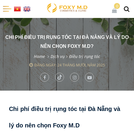
0
CHI PHÍ ĐIỀU TRỊ RỤNG TÓC TẠI ĐÀ NẴNG VÀ LÝ DO
NÊN CHỌN FOXY M.D?
Home
Dịch vụ
Điều trị rụng tóc
ĐĂNG NGÀY: 24 THÁNG MƯỜI, NĂM 2025
Chi phí điều trị rụng tóc tại Đà Nẵng và
lý do nên chọn Foxy M.D