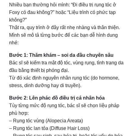
Nhiều bạn thường hỏi mình: “Đi điều trị rụng tóc ở
Foxy có đau không?” hoặc “Liệu trình có phức tạp
không?”
Thật ra, quy trình ở đây rất nhẹ nhàng và thân thiện.
Mình sẽ mô tả từng bước để các bạn dễ hình dung
nhé:
Bước 1: Thăm khám – soi da đầu chuyên sâu
Bác sĩ sẽ kiểm tra mật độ tóc, vùng rụng, tình trạng da
đầu bằng thiết bị phóng đại.
Từ đó xác định nguyên nhân rụng tóc (do hormone,
stress, dinh dưỡng hay di truyền).
Bước 2: Lên phác đồ điều trị cá nhân hóa
Tùy từng mức độ rụng tóc, bác sĩ sẽ chọn liệu pháp
phù hợp:
– Rụng tóc vùng (Alopecia Areata)
– Rụng tóc lan tỏa (Diffuse Hair Loss)
– Rụng tóc sau sinh, sau hóa trị, hoặc tóc yếu do hóa