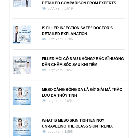
DETAILED COMPARISON FROM EXPERTS.
Lượt xem: 3.619
IS FILLER INJECTION SAFE? DOCTOR’S
DETAILED EXPLANATION
Lượt xem: 2.106
FILLER MÔI CÓ ĐAU KHÔNG? BÁC SĨ HƯỚNG
DẪN CHĂM SÓC SAU KHI TIÊM
Lượt xem: 2.057
MESO CĂNG BÓNG DA LÀ GÌ? GIẢI MÃ TRÀO
LƯU DA THỦY TINH
Lượt xem: 2.034
WHAT IS MESO SKIN TIGHTENING?
UNRAVELING THE GLASS SKIN TREND.
Lượt xem: 1.895