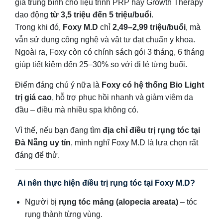
giá trung bình cho liệu trình PRP hay Growth Therapy
dao động
từ 3,5 triệu đến 5 triệu/buổi
.
Trong khi đó,
Foxy M.D
chỉ
2,49–2,99 triệu/buổi
, mà
vẫn sử dụng công nghệ và vật tư đạt chuẩn y khoa.
Ngoài ra, Foxy còn có chính sách gói 3 tháng, 6 tháng
giúp tiết kiệm đến 25–30% so với đi lẻ từng buổi.
Điểm đáng chú ý nữa là
Foxy có hệ thống Bio Light
trị giá cao
, hỗ trợ phục hồi nhanh và giảm viêm da
đầu – điều mà nhiều spa không có.
Vì thế, nếu bạn đang tìm
địa chỉ điều trị rụng tóc tại
Đà Nẵng uy tín
, mình nghĩ Foxy M.D là lựa chọn rất
đáng để thử.
Ai nên thực hiện điều trị rụng tóc tại Foxy M.D?
Người bị
rụng tóc mảng (alopecia areata)
– tóc
rụng thành từng vùng.