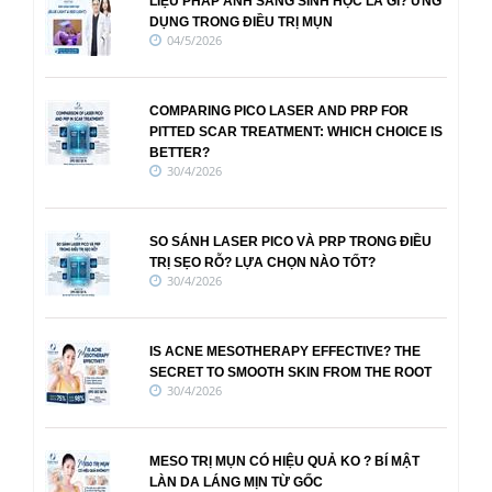
LIỆU PHÁP ÁNH SÁNG SINH HỌC LÀ GÌ? ỨNG
DỤNG TRONG ĐIỀU TRỊ MỤN
04/5/2026
COMPARING PICO LASER AND PRP FOR
PITTED SCAR TREATMENT: WHICH CHOICE IS
BETTER?
30/4/2026
SO SÁNH LASER PICO VÀ PRP TRONG ĐIỀU
TRỊ SẸO RỖ? LỰA CHỌN NÀO TỐT?
30/4/2026
IS ACNE MESOTHERAPY EFFECTIVE? THE
SECRET TO SMOOTH SKIN FROM THE ROOT
30/4/2026
MESO TRỊ MỤN CÓ HIỆU QUẢ KO ? BÍ MẬT
LÀN DA LÁNG MỊN TỪ GỐC