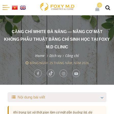
0
CĂNG CHỈ WHITE ĐÀ NẴNG — NÂNG CƠ MẶT
KHÔNG PHẪU THUẬT BẰNG CHỈ SINH HỌC TẠI FOXY
M.D CLINIC
Home
Dịch vụ
Căng chỉ
ĐĂNG NGÀY: 25 THÁNG NĂM, NĂM 2026
Nội dung bài viết
Khi trọng lực và thời gian làm cơ mặt dần buông lơi, da