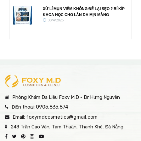
XỬ LÍ MỤN VIÊM KHÔNG ĐỂ LẠI SẸO ? BÍ KÍP
KHOA HỌC CHO LÀN DA MỊN MÀNG
30/4/2026
Phòng Khám Da Liễu Foxy M.D - Dr Hưng Nguyễn
0905.835.874
Điện thoại:
foxymdcosmetics@gmail.com
Email:
248 Trần Cao Vân, Tam Thuận, Thanh Khê, Đà Nẵng