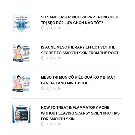
SO SÁNH LASER PICO VÀ PRP TRONG ĐIỀU
TRỊ SẸO RỖ? LỰA CHỌN NÀO TỐT?
30/4/2026
IS ACNE MESOTHERAPY EFFECTIVE? THE
SECRET TO SMOOTH SKIN FROM THE ROOT
30/4/2026
MESO TRỊ MỤN CÓ HIỆU QUẢ KO ? BÍ MẬT
LÀN DA LÁNG MỊN TỪ GỐC
30/4/2026
HOW TO TREAT INFLAMMATORY ACNE
WITHOUT LEAVING SCARS? SCIENTIFIC TIPS
FOR SMOOTH SKIN
30/4/2026