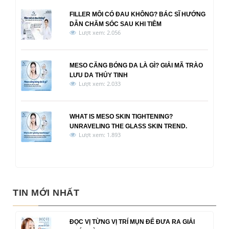
FILLER MÔI CÓ ĐAU KHÔNG? BÁC SĨ HƯỚNG
DẪN CHĂM SÓC SAU KHI TIÊM
Lượt xem: 2.056
MESO CĂNG BÓNG DA LÀ GÌ? GIẢI MÃ TRÀO
LƯU DA THỦY TINH
Lượt xem: 2.033
WHAT IS MESO SKIN TIGHTENING?
UNRAVELING THE GLASS SKIN TREND.
Lượt xem: 1.893
TIN MỚI NHẤT
ĐỌC VỊ TỪNG VỊ TRÍ MỤN ĐỂ ĐƯA RA GIẢI