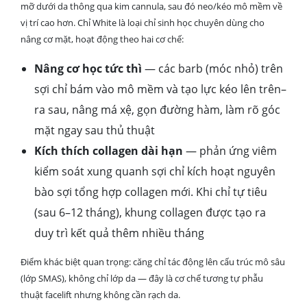
mỡ dưới da thông qua kim cannula, sau đó neo/kéo mô mềm về
vị trí cao hơn. Chỉ White là loại chỉ sinh học chuyên dùng cho
nâng cơ mặt, hoạt động theo hai cơ chế:
Nâng cơ học tức thì
— các barb (móc nhỏ) trên
sợi chỉ bám vào mô mềm và tạo lực kéo lên trên–
ra sau, nâng má xệ, gọn đường hàm, làm rõ góc
mặt ngay sau thủ thuật
Kích thích collagen dài hạn
— phản ứng viêm
kiểm soát xung quanh sợi chỉ kích hoạt nguyên
bào sợi tổng hợp collagen mới. Khi chỉ tự tiêu
(sau 6–12 tháng), khung collagen được tạo ra
duy trì kết quả thêm nhiều tháng
Điểm khác biệt quan trọng: căng chỉ tác động lên cấu trúc mô sâu
(lớp SMAS), không chỉ lớp da — đây là cơ chế tương tự phẫu
thuật facelift nhưng không cần rạch da.