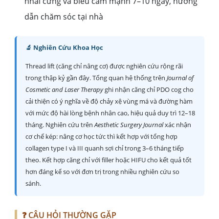
nhai cứng và biểu cảm mạnh 7–10 ngày, hướng
dẫn chăm sóc tại nhà
🔬 Nghiên Cứu Khoa Học
Thread lift (căng chỉ nâng cơ) được nghiên cứu rộng rãi
trong thập kỷ gần đây. Tổng quan hệ thống trên
Journal of
Cosmetic and Laser Therapy
ghi nhận căng chỉ PDO cog cho
cải thiện có ý nghĩa về độ chảy xệ vùng má và đường hàm
với mức độ hài lòng bệnh nhân cao, hiệu quả duy trì 12–18
tháng. Nghiên cứu trên
Aesthetic Surgery Journal
xác nhận
cơ chế kép: nâng cơ học tức thì kết hợp với tổng hợp
collagen type I và III quanh sợi chỉ trong 3–6 tháng tiếp
theo. Kết hợp căng chỉ với filler hoặc HIFU cho kết quả tốt
hơn đáng kể so với đơn trị trong nhiều nghiên cứu so
sánh.
❓ CÂU HỎI THƯỜNG GẶP