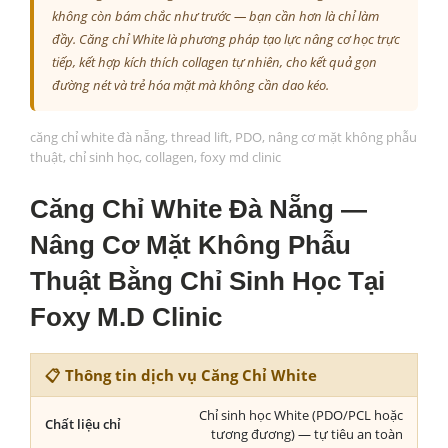
không còn bám chắc như trước — bạn cần hơn là chỉ làm
đầy. Căng chỉ White là phương pháp tạo lực nâng cơ học trực
tiếp, kết hợp kích thích collagen tự nhiên, cho kết quả gọn
đường nét và trẻ hóa mặt mà không cần dao kéo.
căng chỉ white đà nẵng, thread lift, PDO, nâng cơ mặt không phẫu
thuật, chỉ sinh học, collagen, foxy md clinic
Căng Chỉ White Đà Nẵng —
Nâng Cơ Mặt Không Phẫu
Thuật Bằng Chỉ Sinh Học Tại
Foxy M.D Clinic
📋 Thông tin dịch vụ Căng Chỉ White
Chỉ sinh học White (PDO/PCL hoặc
Chất liệu chỉ
tương đương) — tự tiêu an toàn