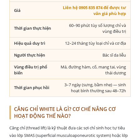
Liên hệ 0905 835 874 để được tư
Giá
vấn giá phù hợp
60–90 phút tùy số lượng chỉ và
Thời gian thực hiện
vùng điều trị
Hiệu quả duy trì
12–24 tháng tùy loại chỉ và cơ địa
Người thực hiện
Bác sĩ da liễu
Vùng điều trị phổ
Má, đường hàm, cổ, mang tai, vùng
biến
thái dương
3–7 ngày (sưng, bầm nhẹ) — sinh
Thời gian phục hồi
hoạt bình thường sau 48–72h
CĂNG CHỈ WHITE LÀ GÌ? CƠ CHẾ NÂNG CƠ
HOẠT ĐỘNG THẾ NÀO?
Căng chỉ (thread lift) là kỹ thuật đưa các sợi chỉ sinh học tự tiêu
vào lớp SMAS (superficial musculoaponeurotic system) hoặc lớp