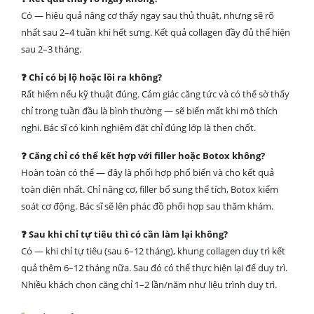
Có — hiệu quả nâng cơ thấy ngay sau thủ thuật, nhưng sẽ rõ
nhất sau 2–4 tuần khi hết sưng. Kết quả collagen đầy đủ thể hiện
sau 2–3 tháng.
❓ Chỉ có bị lộ hoặc lồi ra không?
Rất hiếm nếu kỹ thuật đúng. Cảm giác căng tức và có thể sờ thấy
chỉ trong tuần đầu là bình thường — sẽ biến mất khi mô thích
nghi. Bác sĩ có kinh nghiệm đặt chỉ đúng lớp là then chốt.
❓ Căng chỉ có thể kết hợp với filler hoặc Botox không?
Hoàn toàn có thể — đây là phối hợp phổ biến và cho kết quả
toàn diện nhất. Chỉ nâng cơ, filler bổ sung thể tích, Botox kiểm
soát cơ động. Bác sĩ sẽ lên phác đồ phối hợp sau thăm khám.
❓ Sau khi chỉ tự tiêu thì có cần làm lại không?
Có — khi chỉ tự tiêu (sau 6–12 tháng), khung collagen duy trì kết
quả thêm 6–12 tháng nữa. Sau đó có thể thực hiện lại để duy trì.
Nhiều khách chọn căng chỉ 1–2 lần/năm như liệu trình duy trì.