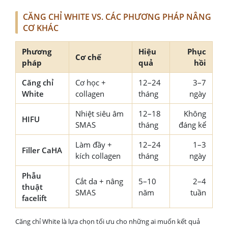
CĂNG CHỈ WHITE VS. CÁC PHƯƠNG PHÁP NÂNG
CƠ KHÁC
Phương
Hiệu
Phục
Cơ chế
pháp
quả
hồi
Căng chỉ
Cơ học +
12–24
3–7
White
collagen
tháng
ngày
Nhiệt siêu âm
12–18
Không
HIFU
SMAS
tháng
đáng kể
Làm đầy +
12–24
1–3
Filler CaHA
kích collagen
tháng
ngày
Phẫu
Cắt da + nâng
5–10
2–4
thuật
SMAS
năm
tuần
facelift
Căng chỉ White là lựa chọn tối ưu cho những ai muốn kết quả