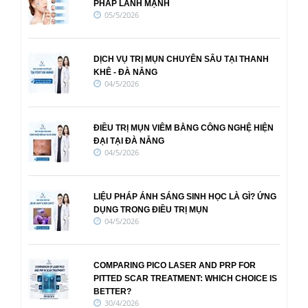
PHÁP LÀNH MẠNH
05/5/2026
DỊCH VỤ TRỊ MỤN CHUYÊN SÂU TẠI THANH
KHÊ - ĐÀ NẴNG
04/5/2026
ĐIỀU TRỊ MỤN VIÊM BẰNG CÔNG NGHỆ HIỆN
ĐẠI TẠI ĐÀ NẴNG
04/5/2026
LIỆU PHÁP ÁNH SÁNG SINH HỌC LÀ GÌ? ỨNG
DỤNG TRONG ĐIỀU TRỊ MỤN
04/5/2026
COMPARING PICO LASER AND PRP FOR
PITTED SCAR TREATMENT: WHICH CHOICE IS
BETTER?
30/4/2026