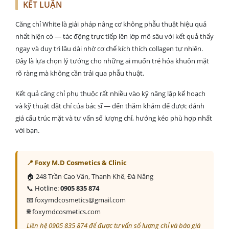
KẾT LUẬN
Căng chỉ White là giải pháp nâng cơ không phẫu thuật hiệu quả
nhất hiện có — tác động trực tiếp lên lớp mô sâu với kết quả thấy
ngay và duy trì lâu dài nhờ cơ chế kích thích collagen tự nhiên.
Đây là lựa chọn lý tưởng cho những ai muốn trẻ hóa khuôn mặt
rõ ràng mà không cần trải qua phẫu thuật.
Kết quả căng chỉ phụ thuộc rất nhiều vào kỹ năng lập kế hoạch
và kỹ thuật đặt chỉ của bác sĩ — đến thăm khám để được đánh
giá cấu trúc mặt và tư vấn số lượng chỉ, hướng kéo phù hợp nhất
với bạn.
📍 Foxy M.D Cosmetics & Clinic
🏠 248 Trần Cao Vân, Thanh Khê, Đà Nẵng
📞 Hotline:
0905 835 874
📧 foxymdcosmetics@gmail.com
🌐 foxymdcosmetics.com
Liên hệ 0905 835 874 để được tư vấn số lượng chỉ và báo giá