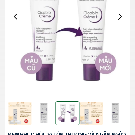
KEM PHỤC HỒI DA TỔN THƯƠNG VÀ NGĂN NGỪA