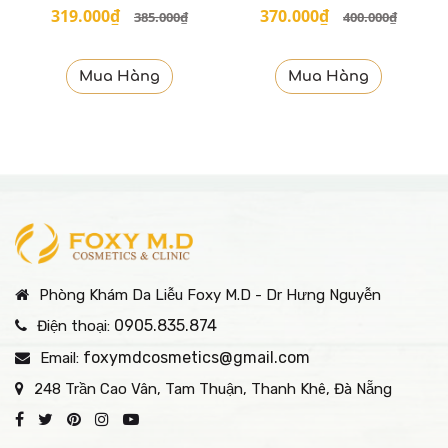
Thâm và Kiểm Soát Dầu
319.000₫
370.000₫
385.000₫
400.000₫
50ml
Mua Hàng
Mua Hàng
Phòng Khám Da Liễu Foxy M.D - Dr Hưng Nguyễn
0905.835.874
Điện thoại:
foxymdcosmetics@gmail.com
Email:
248 Trần Cao Vân, Tam Thuận, Thanh Khê, Đà Nẵng