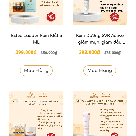
Estee Lauder Kem Mắt 5
Kem Dưỡng SVR Active
ML
giảm mụn, giảm dầu
nhờn cho da 40ml
299.000₫
393.000₫
350.000₫
475.000₫
Mua Hàng
Mua Hàng