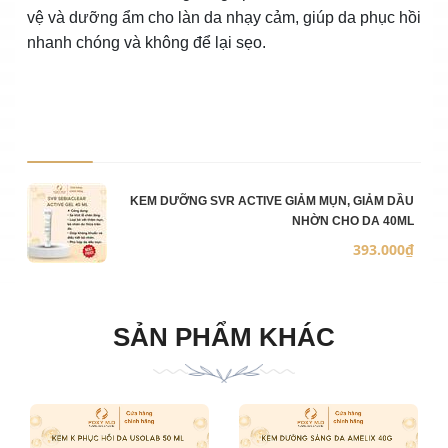
vệ và dưỡng ẩm cho làn da nhạy cảm, giúp da phục hồi
nhanh chóng và không để lại sẹo.
Ảnh sản phẩm
Mô 
Số 
Đơn
KEM DƯỠNG SVR ACTIVE GIẢM MỤN, GIẢM DẦU
NHỜN CHO DA 40ML
393.000₫
SẢN PHẨM KHÁC