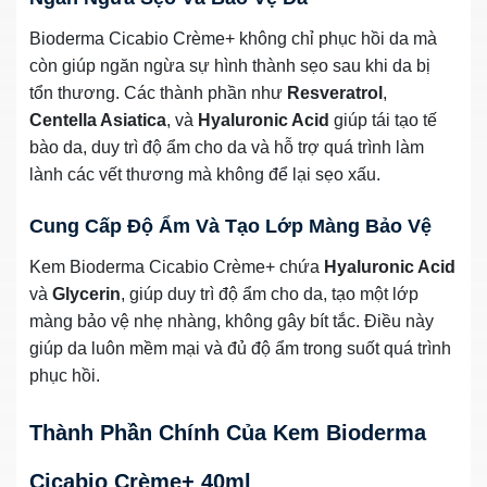
Bioderma Cicabio Crème+ không chỉ phục hồi da mà
còn giúp ngăn ngừa sự hình thành sẹo sau khi da bị
tổn thương. Các thành phần như
Resveratrol
,
Centella Asiatica
, và
Hyaluronic Acid
giúp tái tạo tế
bào da, duy trì độ ẩm cho da và hỗ trợ quá trình làm
lành các vết thương mà không để lại sẹo xấu.
Cung Cấp Độ Ẩm Và Tạo Lớp Màng Bảo Vệ
Kem Bioderma Cicabio Crème+ chứa
Hyaluronic Acid
và
Glycerin
, giúp duy trì độ ẩm cho da, tạo một lớp
màng bảo vệ nhẹ nhàng, không gây bít tắc. Điều này
giúp da luôn mềm mại và đủ độ ẩm trong suốt quá trình
phục hồi.
Thành Phần Chính Của Kem Bioderma
Cicabio Crème+ 40ml