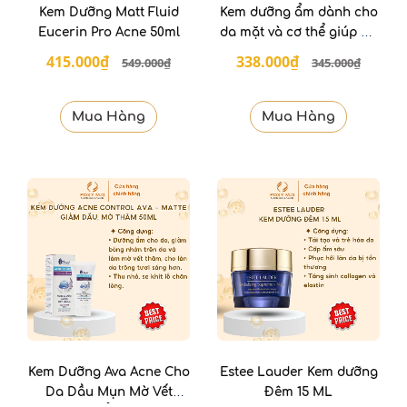
Kem Dưỡng Matt Fluid
Kem dưỡng ẩm dành cho
Eucerin Pro Acne 50ml
da mặt và cơ thể giúp da
mềm mại ADERMA
415.000₫
338.000₫
549.000₫
345.000₫
Exomega Allergo
Emollient Balm 40ml
Mua Hàng
Mua Hàng
Kem Dưỡng Ava Acne Cho
Estee Lauder Kem dưỡng
Da Dầu Mụn Mờ Vết
Đêm 15 ML