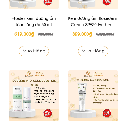
Floslek kem dưỡng ẩm
Kem dưỡng ẩm Rosederm
làm sáng da 50 ml
Cream SPF30 Ivatherm
40ml
619.000₫
899.000₫
780.000₫
1.078.000₫
Mua Hàng
Mua Hàng