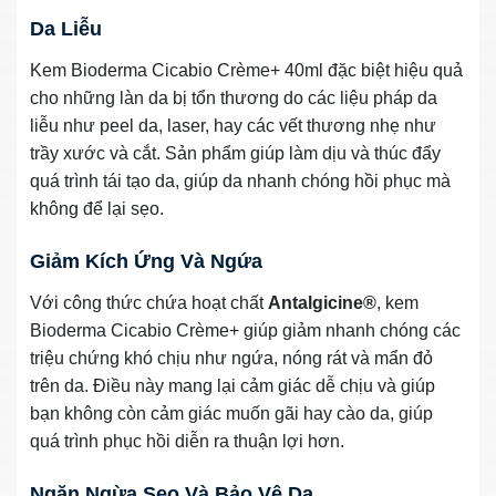
Da Liễu
Kem Bioderma Cicabio Crème+ 40ml đặc biệt hiệu quả
cho những làn da bị tổn thương do các liệu pháp da
liễu như peel da, laser, hay các vết thương nhẹ như
trầy xước và cắt. Sản phẩm giúp làm dịu và thúc đẩy
quá trình tái tạo da, giúp da nhanh chóng hồi phục mà
không để lại sẹo.
Giảm Kích Ứng Và Ngứa
Với công thức chứa hoạt chất
Antalgicine®
, kem
Bioderma Cicabio Crème+ giúp giảm nhanh chóng các
triệu chứng khó chịu như ngứa, nóng rát và mẩn đỏ
trên da. Điều này mang lại cảm giác dễ chịu và giúp
bạn không còn cảm giác muốn gãi hay cào da, giúp
quá trình phục hồi diễn ra thuận lợi hơn.
Ngăn Ngừa Sẹo Và Bảo Vệ Da