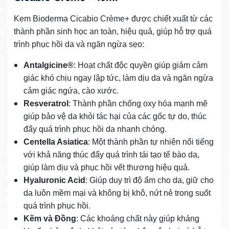
Kem Bioderma Cicabio Crème+ được chiết xuất từ các
thành phần sinh học an toàn, hiệu quả, giúp hỗ trợ quá
trình phục hồi da và ngăn ngừa sẹo:
Antalgicine®
: Hoạt chất độc quyền giúp giảm cảm
giác khó chịu ngay lập tức, làm dịu da và ngăn ngừa
cảm giác ngứa, cào xước.
Resveratrol
: Thành phần chống oxy hóa mạnh mẽ
giúp bảo vệ da khỏi tác hại của các gốc tự do, thúc
đẩy quá trình phục hồi da nhanh chóng.
Centella Asiatica
: Một thành phần tự nhiên nổi tiếng
với khả năng thúc đẩy quá trình tái tạo tế bào da,
giúp làm dịu và phục hồi vết thương hiệu quả.
Hyaluronic Acid
: Giúp duy trì độ ẩm cho da, giữ cho
da luôn mềm mại và không bị khô, nứt nẻ trong suốt
quá trình phục hồi.
Kẽm và Đồng
: Các khoáng chất này giúp kháng