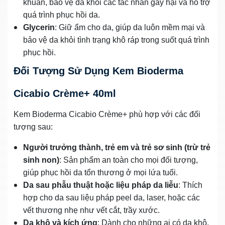
khuẩn, bảo vệ da khỏi các tác nhân gây hại và hỗ trợ
quá trình phục hồi da.
Glycerin
: Giữ ẩm cho da, giúp da luôn mềm mại và
bảo vệ da khỏi tình trạng khô ráp trong suốt quá trình
phục hồi.
Đối Tượng Sử Dụng Kem Bioderma
Cicabio Crème+ 40ml
Kem Bioderma Cicabio Crème+ phù hợp với các đối
tượng sau:
Người trưởng thành, trẻ em và trẻ sơ sinh (trừ trẻ
sinh non)
: Sản phẩm an toàn cho mọi đối tượng,
giúp phục hồi da tổn thương ở mọi lứa tuổi.
Da sau phẫu thuật hoặc liệu pháp da liễu
: Thích
hợp cho da sau liệu pháp peel da, laser, hoặc các
vết thương nhẹ như vết cắt, trầy xước.
Da khô và kích ứng
: Dành cho những ai có da khô,