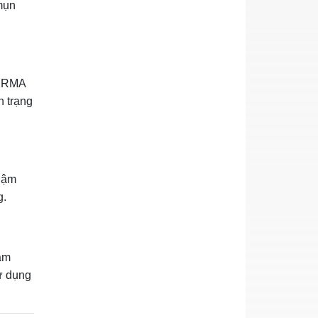
mụn
DERMA
h trạng
hậm
g.
cảm
ử dụng