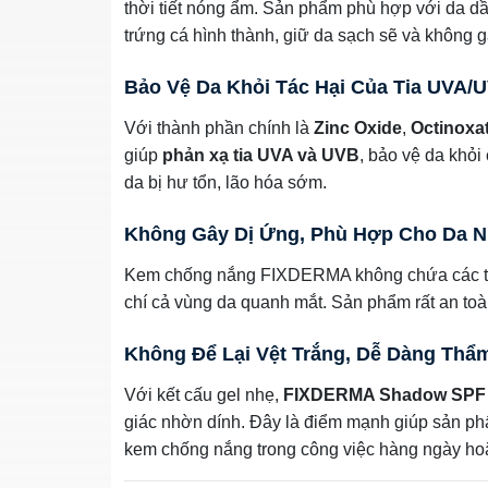
thời tiết nóng ẩm. Sản phẩm phù hợp với da 
trứng cá hình thành, giữ da sạch sẽ và không g
Bảo Vệ Da Khỏi Tác Hại Của Tia UVA/
Với thành phần chính là
Zinc Oxide
,
Octinoxa
giúp
phản xạ tia UVA và UVB
, bảo vệ da khỏi
da bị hư tổn, lão hóa sớm.
Không Gây Dị Ứng, Phù Hợp Cho Da 
Kem chống nắng FIXDERMA không chứa các thà
chí cả vùng da quanh mắt. Sản phẩm rất an to
Không Để Lại Vệt Trắng, Dễ Dàng Thẩ
Với kết cấu gel nhẹ,
FIXDERMA Shadow SPF
giác nhờn dính. Đây là điểm mạnh giúp sản ph
kem chống nắng trong công việc hàng ngày hoặ