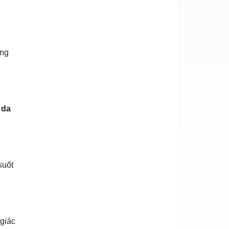
ăng
o
da
suốt
 giác