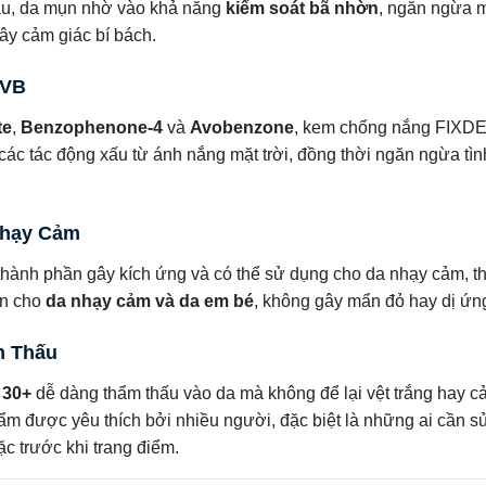
dầu, da mụn nhờ vào khả năng
kiểm soát bã nhờn
, ngăn ngừa 
ây cảm giác bí bách.
UVB
te
,
Benzophenone-4
và
Avobenzone
, kem chống nắng FIX
 các tác động xấu từ ánh nắng mặt trời, đồng thời ngăn ngừa tìn
Nhạy Cảm
nh phần gây kích ứng và có thể sử dụng cho da nhạy cảm, t
àn cho
da nhạy cảm và da em bé
, không gây mẩn đỏ hay dị ứn
m Thấu
 30+
dễ dàng thẩm thấu vào da mà không để lại vệt trắng hay 
ẩm được yêu thích bởi nhiều người, đặc biệt là những ai cần s
c trước khi trang điểm.