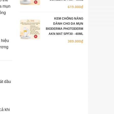
da mụn
619.000₫
ông
KEM CHỐNG NẮNG
DÀNH CHO DA MỤN
BIODERMA PHOTODERM
AKN MAT SPF30 - 40ML
 hiệu
389.000₫
hương
át dầu
cả khi