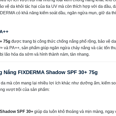
 vệ da khỏi tác hại của tia UV mà còn thích hợp với da dầu, 
XDERMA có khả năng kiểm soát dầu, ngăn ngừa mụn, giữ da th
PA++
+ 75g
được trang bị công thức chống nắng phổ rộng, bảo vệ da
30+ và PA++, sản phẩm giúp ngăn ngừa cháy nắng và các tổn t
 bị lão hóa da sớm và hình thành nám, tàn nhang.
g Nắng FIXDERMA Shadow SPF 30+ 75g
a mà còn mang lại nhiều lợi ích khác như dưỡng ẩm, kiểm so
ng vượt trội của sản phẩm:
Shadow SPF 30+
giúp da luôn khô thoáng và mịn màng, ngay 