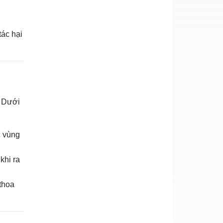
tác hại
. Dưới
c vùng
khi ra
thoa