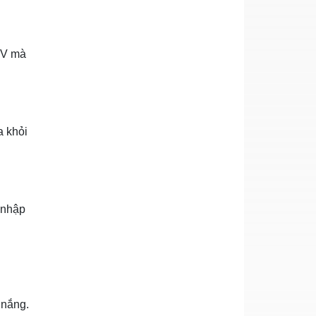
UV mà
a khỏi
 nhập
 nắng.