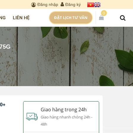
Đăng nhập
Đăng ký
0
ĐẶT LỊCH TƯ VẤN
NG
LIÊN HỆ
75G
0+
Giao hàng trong 24h
Giao hàng nhanh chóng 24h -
48h