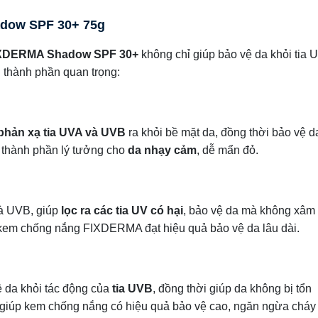
dow SPF 30+ 75g
XDERMA Shadow SPF 30+
không chỉ giúp bảo vệ da khỏi tia 
 thành phần quan trọng:
phản xạ tia UVA và UVB
ra khỏi bề mặt da, đồng thời bảo vệ d
à thành phần lý tưởng cho
da nhạy cảm
, dễ mẩn đỏ.
và UVB, giúp
lọc ra các tia UV có hại
, bảo vệ da mà không xâm
 kem chống nắng FIXDERMA đạt hiệu quả bảo vệ da lâu dài.
ệ da khỏi tác động của
tia UVB
, đồng thời giúp da không bị tổn
 giúp kem chống nắng có hiệu quả bảo vệ cao, ngăn ngừa cháy