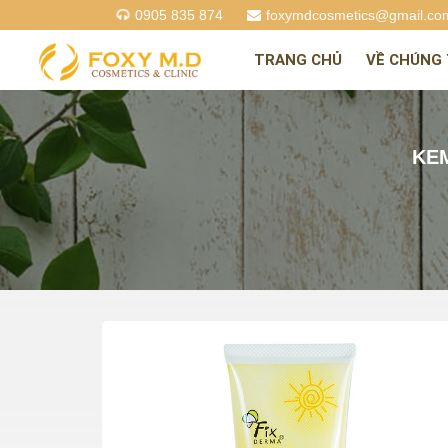
0905 835 874
foxymdcosmetics@gmail.co
TRANG CHỦ
VỀ CHÚNG 
KE