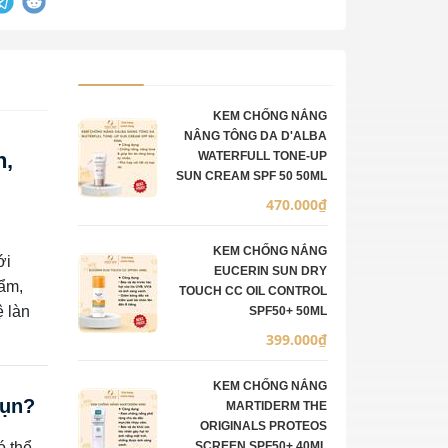
Ảnh sản phẩm
Mô tả
Số lượng
Đơn giá
KEM CHỐNG NẮNG
NÂNG TÔNG DA D'ALBA
n,
WATERFULL TONE-UP
SUN CREAM SPF 50 50ML
470.000₫
KEM CHỐNG NẮNG
ới
EUCERIN SUN DRY
ẩm,
TOUCH CC OIL CONTROL
ệ làn
SPF50+ 50ML
399.000₫
KEM CHỐNG NẮNG
Mụn?
MARTIDERM THE
ORIGINALS PROTEOS
ó thể
SCREEN SPF50+ 40ML