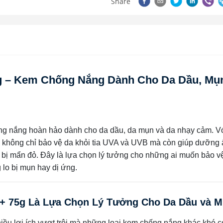
Share
 – Kem Chống Nắng Dành Cho Da Dầu, Mụ
ng nắng hoàn hảo dành cho da dầu, da mụn và da nhạy cảm. V
 không chỉ bảo vệ da khỏi tia UVA và UVB mà còn giúp dưỡng 
 bị mẩn đỏ. Đây là lựa chọn lý tưởng cho những ai muốn bảo v
 lo bị mụn hay dị ứng.
+ 75g Là Lựa Chọn Lý Tưởng Cho Da Dầu và 
iều lợi ích vượt trội mà những loại kem chống nắng khác khó c