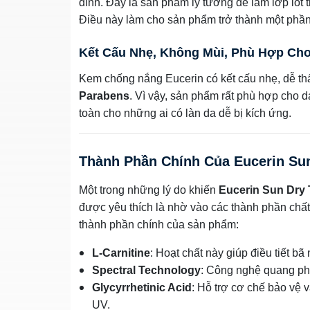
dính. Đây là sản phẩm lý tưởng để làm lớp lót
Điều này làm cho sản phẩm trở thành một phần 
Kết Cấu Nhẹ, Không Mùi, Phù Hợp Ch
Kem chống nắng Eucerin có kết cấu nhẹ, dễ t
Parabens
. Vì vậy, sản phẩm rất phù hợp cho 
toàn cho những ai có làn da dễ bị kích ứng.
Thành Phần Chính Của Eucerin Sun
Một trong những lý do khiến
Eucerin Sun Dry 
được yêu thích là nhờ vào các thành phần chất
thành phần chính của sản phẩm:
L-Carnitine
: Hoạt chất này giúp điều tiết b
Spectral Technology
: Công nghệ quang phổ
Glycyrrhetinic Acid
: Hỗ trợ cơ chế bảo vệ v
UV.