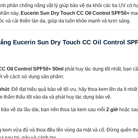
ành phần chống nắng vật lý giúp bảo vệ da khỏi các tia UV có hạ
phần này,
Eucerin Sun Dry Touch CC Oil Control SPF50+
man
óc và cải thiện làn da, giúp da luôn khỏe mạnh và tươi sáng.
g Eucerin Sun Dry Touch CC Oil Control SP
CC Oil Control SPF50+ 50ml
phát huy tác dụng tốt nhất, bạn c
ết về cách sử dụng sản phẩm:
phút
: Để đạt hiệu quả bảo vệ tối ưu, hãy thoa kem lên da ít nhấ
m thẩm thấu tốt vào da và phát huy tác dụng bảo vệ.
 bảo vệ da lâu dài, bạn nên thoa lại kem sau mỗi
2 giờ
hoặc sau
g kem vừa đủ và thoa đều lên vùng da mặt và cổ. Đừng quên th
 sau tai, gáy và cánh tay.