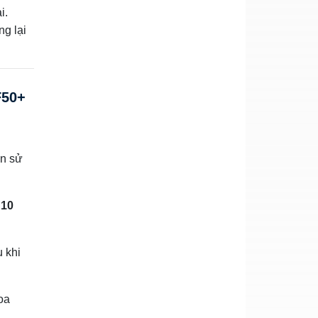
i.
g lại
F50+
ần sử
t
10
 khi
oa