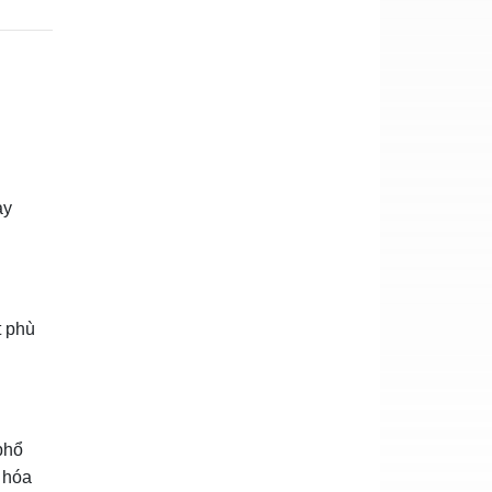
ạy
t phù
phổ
o hóa