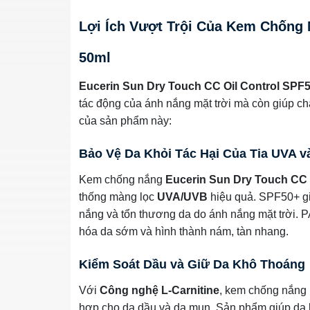
Lợi Ích Vượt Trội Của Kem Chống 
50ml
Eucerin Sun Dry Touch CC Oil Control SPF
tác động của ánh nắng mặt trời mà còn giúp ch
của sản phẩm này:
Bảo Vệ Da Khỏi Tác Hại Của Tia UVA 
Kem chống nắng
Eucerin Sun Dry Touch CC 
thống màng lọc
UVA/UVB
hiệu quả. SPF50+ gi
nắng và tổn thương da do ánh nắng mặt trời. P
hóa da sớm và hình thành nám, tàn nhang.
Kiểm Soát Dầu và Giữ Da Khô Thoáng
Với
Công nghệ L-Carnitine
, kem chống nắng E
hợp cho da dầu và da mụn. Sản phẩm giúp da lu