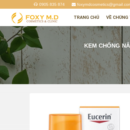
0905 835 874
foxymdcosmetics@gmail.co
TRANG CHỦ
VỀ CHÚNG 
KEM CHỐNG NẮN