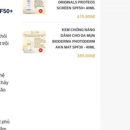
ORIGINALS PROTEOS
SCREEN SPF50+ 40ML
PF50+
619.000₫
KEM CHỐNG NẮNG
khỏi
DÀNH CHO DA MỤN
BIODERMA PHOTODERM
 trội
AKN MAT SPF30 - 40ML
389.000₫
 hệ
cháy
lão
t phù
 ẩm