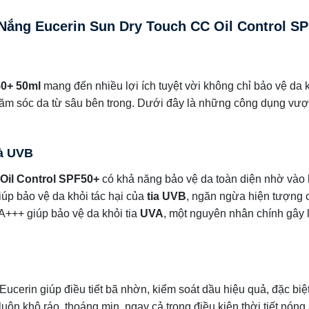
Nắng Eucerin Sun Dry Touch CC Oil Control S
50+ 50ml
mang đến nhiều lợi ích tuyệt vời không chỉ bảo vệ da 
ăm sóc da từ sâu bên trong. Dưới đây là những công dụng vượt
và UVB
Oil Control SPF50+
có khả năng bảo vệ da toàn diện nhờ vào
úp bảo vệ da khỏi tác hại của
tia UVB
, ngăn ngừa hiện tượng 
A+++ giúp bảo vệ da khỏi tia
UVA
, một nguyên nhân chính gây 
ucerin giúp điều tiết bã nhờn, kiểm soát dầu hiệu quả, đặc biệ
ôn khô ráo, thoáng mịn, ngay cả trong điều kiện thời tiết nóng