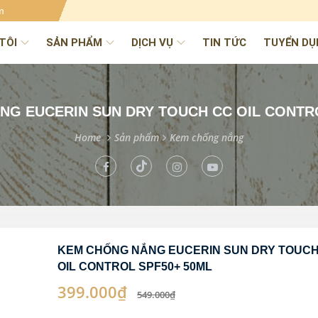
m
TÔI
SẢN PHẨM
DỊCH VỤ
TIN TỨC
TUYỂN DỤ
G EUCERIN SUN DRY TOUCH CC OIL CONTR
Home
Sản phẩm
Kem chống nắng
KEM CHỐNG NẮNG EUCERIN SUN DRY TOUCH
OIL CONTROL SPF50+ 50ML
399.000₫
549.000₫