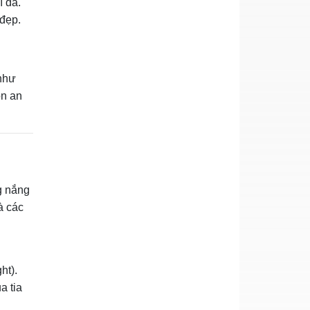
í da.
 đẹp.
 như
ọn an
g nắng
à các
ht).
a tia