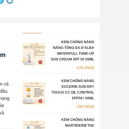
Ảnh sản phẩm
Mô tả
Số lượng
Đơn giá
KEM CHỐNG NẮNG
NÂNG TÔNG DA D'ALBA
ểm
WATERFULL TONE-UP
SUN CREAM SPF 50 50ML
470.000₫
KEM CHỐNG NẮNG
ụn và
EUCERIN SUN DRY
dầu,
TOUCH CC OIL CONTROL
 mang
SPF50+ 50ML
ỏe
399.000₫
và
KEM CHỐNG NẮNG
MARTIDERM THE