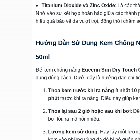
Titanium Dioxide và Zinc Oxide
: Là các th
Nhờ vào sự kết hợp hoàn hảo giữa các thành 
hiệu quả bảo vệ da vượt trội, đồng thời chăm s
Hướng Dẫn Sử Dụng Kem Chống Nắn
50ml
Để kem chống nắng
Eucerin Sun Dry Touch 
dụng đúng cách. Dưới đây là hướng dẫn chi ti
Thoa kem trước khi ra nắng ít nhất 10 
phút
trước khi ra nắng. Điều này giúp ke
Thoa lại sau 2 giờ hoặc sau khi bơi
: Để
bơi lội, ra mồ hôi nhiều.
Lượng kem sử dụng
: Hãy lấy một lượn
kem vào những vùng da dễ bị bỏ quên như