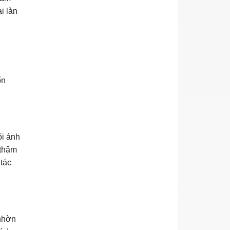
i làn
ổn
ỏi ánh
 thậm
 tác
 nhờn