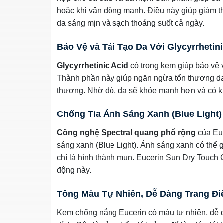
hoặc khi vận động mạnh. Điều này giúp giảm th
da sáng mịn và sạch thoáng suốt cả ngày.
Bảo Vệ và Tái Tạo Da Với Glycyrrhetini
Glycyrrhetinic Acid
có trong kem giúp bảo vệ v
Thành phần này giúp ngăn ngừa tổn thương da do
thương. Nhờ đó, da sẽ khỏe mạnh hơn và có kh
Chống Tia Ánh Sáng Xanh (Blue Light)
Công nghệ Spectral quang phổ rộng
của Euc
sáng xanh (Blue Light). Ánh sáng xanh có thể 
chí là hình thành mụn. Eucerin Sun Dry Touch C
động này.
Tông Màu Tự Nhiên, Dễ Dàng Trang Đ
Kem chống nắng Eucerin có màu tự nhiên, dễ d