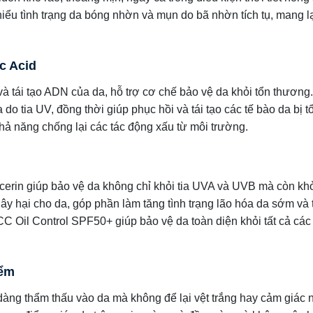
iểu tình trạng da bóng nhờn và mụn do bã nhờn tích tụ, mang lạ
c Acid
à tái tạo ADN của da, hỗ trợ cơ chế bảo vệ da khỏi tổn thương.
 tia UV, đồng thời giúp phục hồi và tái tạo các tế bào da bị t
ả năng chống lại các tác động xấu từ môi trường.
erin giúp bảo vệ da không chỉ khỏi tia UVA và UVB mà còn kh
gây hại cho da, góp phần làm tăng tình trạng lão hóa da sớm và
C Oil Control SPF50+ giúp bảo vệ da toàn diện khỏi tất cả các
iểm
àng thẩm thấu vào da mà không để lại vệt trắng hay cảm giác