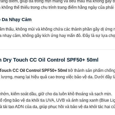
 trang điểm, giúp da trông mịn màng và đều màu mà không gây b
không thể thiếu trong chu trình trang điểm hằng ngày của phái
o Da Nhạy Cảm
hẩm thấu, không mùi và không chứa các thành phần gây dị ứng
da nhạy cảm, không gây kích ứng hay mẩn đỏ. Đây là sự lựa ch
 Dry Touch CC Oil Control SPF50+ 50ml
Touch CC Oil Control SPF50+ 50ml
trở thành sản phẩm chốn
 lượng, mang lại hiệu quả cao trong việc bảo vệ da. Dưới đây l
ã nhờn, kiểm soát dầu, giữ cho da luôn khô thoáng và sạch mịn.
 rộng bảo vệ da khỏi tia UVA, UVB và ánh sáng xanh (Blue Lig
à tái tạo ADN của da, giúp phục hồi và bảo vệ da khỏi tác hại củ