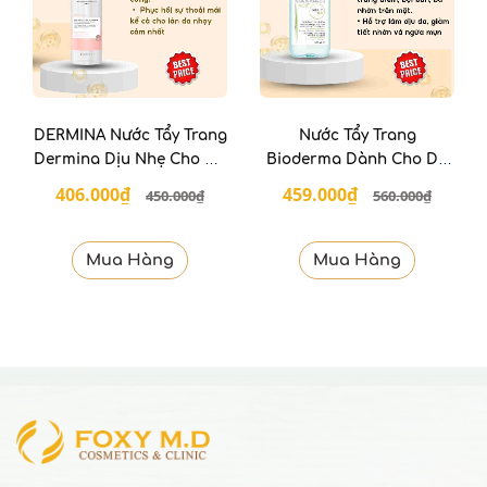
DERMINA Nước Tẩy Trang
Nước Tẩy Trang
Dermina Dịu Nhẹ Cho Da
Bioderma Dành Cho Da
Nhạy Cảm 500 Ml
Dầu & Hỗn Hợp 500ml
406.000₫
459.000₫
450.000₫
560.000₫
Sébium H2O
Mua Hàng
Mua Hàng