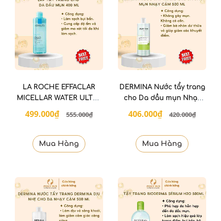
LA ROCHE EFFACLAR
DERMINA Nước tẩy trang
MICELLAR WATER ULTRA
cho Da dầu mụn Nhạy
400 ml
cảm 500 Ml
499.000₫
406.000₫
555.000₫
420.000₫
Mua Hàng
Mua Hàng