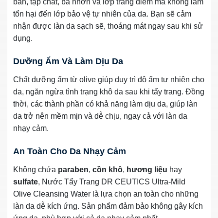
bẩn, tạp chất, bã nhờn và lớp trang điểm mà không làm
tổn hại đến lớp bảo vệ tự nhiên của da. Bạn sẽ cảm
nhận được làn da sạch sẽ, thoáng mát ngay sau khi sử
dụng.
Dưỡng Ẩm Và Làm Dịu Da
Chất dưỡng ẩm từ olive giúp duy trì độ ẩm tự nhiên cho
da, ngăn ngừa tình trạng khô da sau khi tẩy trang. Đồng
thời, các thành phần có khả năng làm dịu da, giúp làn
da trở nên mềm mịn và dễ chịu, ngay cả với làn da
nhạy cảm.
An Toàn Cho Da Nhạy Cảm
Không chứa
paraben
,
cồn khô
,
hương liệu
hay
sulfate
, Nước Tẩy Trang DR CEUTICS Ultra-Mild
Olive Cleansing Water là lựa chọn an toàn cho những
làn da dễ kích ứng. Sản phẩm đảm bảo không gây kích