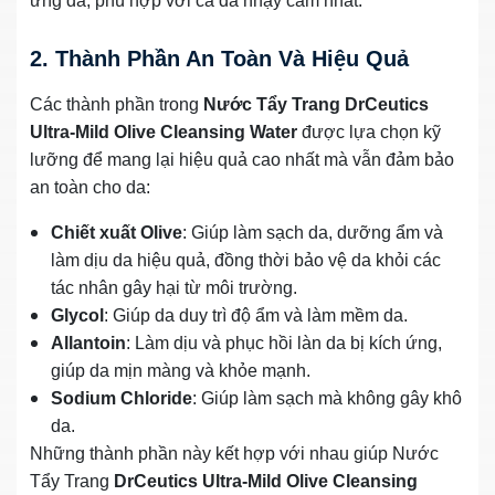
ứng da, phù hợp với cả da nhạy cảm nhất.
2. Thành Phần An Toàn Và Hiệu Quả
Các thành phần trong
Nước Tẩy Trang DrCeutics
Ultra-Mild Olive Cleansing Water
được lựa chọn kỹ
lưỡng để mang lại hiệu quả cao nhất mà vẫn đảm bảo
an toàn cho da:
Chiết xuất Olive
: Giúp làm sạch da, dưỡng ẩm và
làm dịu da hiệu quả, đồng thời bảo vệ da khỏi các
tác nhân gây hại từ môi trường.
Glycol
: Giúp da duy trì độ ẩm và làm mềm da.
Allantoin
: Làm dịu và phục hồi làn da bị kích ứng,
giúp da mịn màng và khỏe mạnh.
Sodium Chloride
: Giúp làm sạch mà không gây khô
da.
Những thành phần này kết hợp với nhau giúp Nước
Tẩy Trang
DrCeutics Ultra-Mild Olive Cleansing