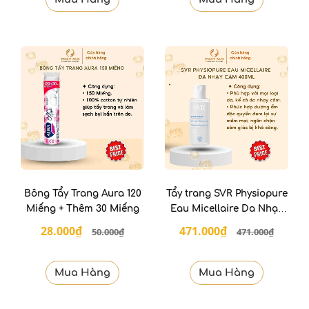
Bông Tẩy Trang Aura 120
Tẩy trang SVR Physiopure
Miếng + Thêm 30 Miếng
Eau Micellaire Da Nhạy
Cảm 400 ML
28.000₫
471.000₫
50.000₫
471.000₫
Mua Hàng
Mua Hàng