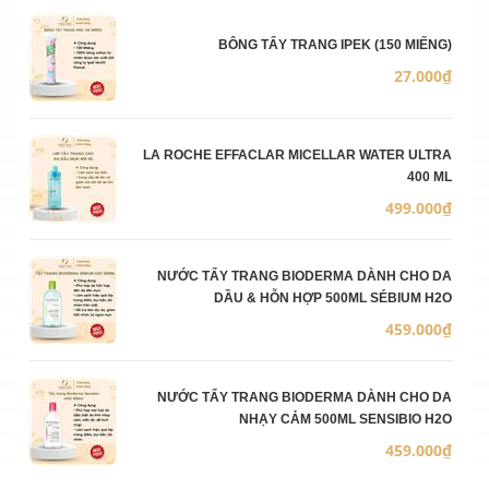
Ảnh sản phẩm
Mô 
Số 
Đơn
BÔNG TẨY TRANG IPEK (150 MIẾNG)
27.000₫
LA ROCHE EFFACLAR MICELLAR WATER ULTRA
400 ML
499.000₫
NƯỚC TẨY TRANG BIODERMA DÀNH CHO DA
DẦU & HỖN HỢP 500ML SÉBIUM H2O
459.000₫
NƯỚC TẨY TRANG BIODERMA DÀNH CHO DA
NHẠY CẢM 500ML SENSIBIO H2O
459.000₫