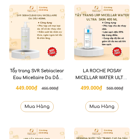
Tẩy trang SVR Sebiaclear
LA ROCHE POSAY
Eau Micellaire Da Dầu
MICELLAR WATER ULTRA
400 ML
SENSITIVE SKIN 400 ML
449.000₫
499.000₫
466.000₫
560.000₫
Mua Hàng
Mua Hàng