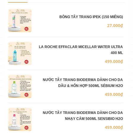
Ảnh sản phẩm
Mô 
Số 
Đơn
BÔNG TẨY TRANG IPEK (150 MIẾNG)
27.000₫
LA ROCHE EFFACLAR MICELLAR WATER ULTRA
400 ML
499.000₫
NƯỚC TẨY TRANG BIODERMA DÀNH CHO DA
DẦU & HỖN HỢP 500ML SÉBIUM H2O
459.000₫
NƯỚC TẨY TRANG BIODERMA DÀNH CHO DA
NHẠY CẢM 500ML SENSIBIO H2O
459.000₫