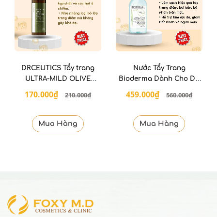
DRCEUTICS Tẩy trang
Nước Tẩy Trang
ULTRA-MILD OLIVE
Bioderma Dành Cho Da
CLEANSING WATER 500
Dầu & Hỗn Hợp 500ml
170.000₫
459.000₫
210.000₫
560.000₫
ml
Sébium H2O
Mua Hàng
Mua Hàng