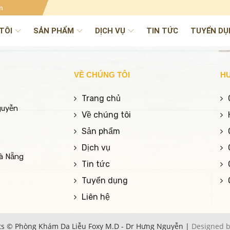
m
TÔI
SẢN PHẨM
DỊCH VỤ
TIN TỨC
TUYỂN DỤ
VỀ CHÚNG TÔI
H
Trang chủ
guyễn
Về chúng tôi
Sản phẩm
Dịch vụ
Đà Nẵng
Tin tức
Tuyển dụng
Liên hệ
ts © Phòng Khám Da Liễu Foxy M.D - Dr Hưng Nguyễn |
Designed b