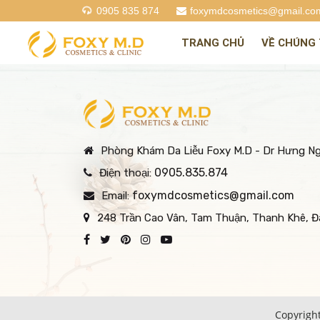
0905 835 874
foxymdcosmetics@gmail.co
TRANG CHỦ
VỀ CHÚNG 
Phòng Khám Da Liễu Foxy M.D - Dr Hưng N
0905.835.874
Điện thoại:
foxymdcosmetics@gmail.com
Email:
248 Trần Cao Vân, Tam Thuận, Thanh Khê, 
Copyrigh