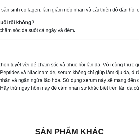
ản sinh collagen, làm giảm nếp nhăn và cải thiện độ đàn hồi 
uổi tối không?
 chăm sóc da suốt cả ngày và đêm.
n tuyệt vời để chăm sóc và phục hồi làn da. Với công thức g
 Peptides và Niacinamide, serum không chỉ giúp làm dịu da, d
p nhăn và ngăn ngừa lão hóa. Sử dụng serum này sẽ mang đến 
Hãy thử ngay hôm nay để cảm nhận sự khác biệt trên làn da củ
SẢN PHẨM KHÁC