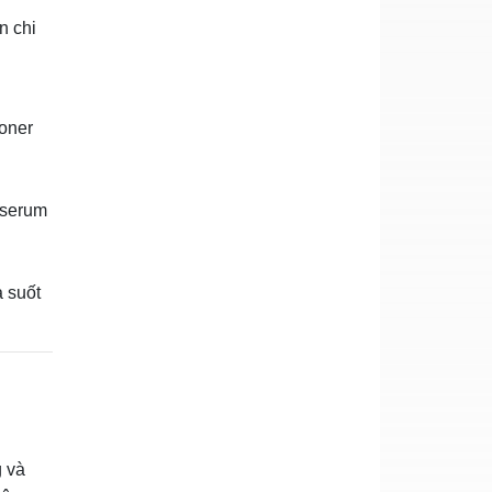
n chi
toner
 serum
 suốt
g và