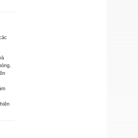
các
và
hóng.
uôn
iảm
thiện