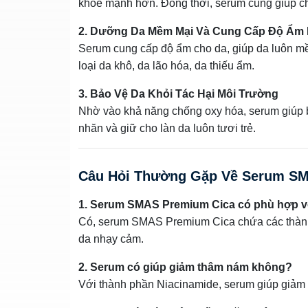
khỏe mạnh hơn. Đồng thời, serum cũng giúp ch
2. Dưỡng Da Mềm Mại Và Cung Cấp Độ Ẩm 
Serum cung cấp độ ẩm cho da, giúp da luôn m
loại da khô, da lão hóa, da thiếu ẩm.
3. Bảo Vệ Da Khỏi Tác Hại Môi Trường
Nhờ vào khả năng chống oxy hóa, serum giúp b
nhăn và giữ cho làn da luôn tươi trẻ.
Câu Hỏi Thường Gặp Về Serum S
1. Serum SMAS Premium Cica có phù hợp v
Có, serum SMAS Premium Cica chứa các thành p
da nhạy cảm.
2. Serum có giúp giảm thâm nám không?
Với thành phần Niacinamide, serum giúp giảm 