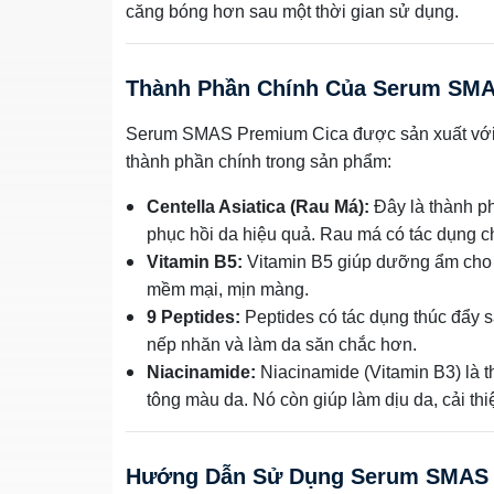
căng bóng hơn sau một thời gian sử dụng.
Thành Phần Chính Của Serum SMA
Serum SMAS Premium Cica được sản xuất với n
thành phần chính trong sản phẩm:
Centella Asiatica (Rau Má):
Đây là thành ph
phục hồi da hiệu quả. Rau má có tác dụng c
Vitamin B5:
Vitamin B5 giúp dưỡng ẩm cho d
mềm mại, mịn màng.
9 Peptides:
Peptides có tác dụng thúc đẩy sả
nếp nhăn và làm da săn chắc hơn.
Niacinamide:
Niacinamide (Vitamin B3) là t
tông màu da. Nó còn giúp làm dịu da, cải thi
Hướng Dẫn Sử Dụng Serum SMAS 