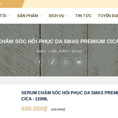
m
TÔI
SẢN PHẨM
DỊCH VỤ
TIN TỨC
TUYỂN DỤ
HĂM SÓC HỒI PHỤC DA SMAS PREMIUM CICA
Home
Sản phẩm
Serum
SERUM CHĂM SÓC HỒI PHỤC DA SMAS PREM
CICA - 120ML
600.000₫
649.000₫