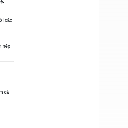
ệ.
ới các
h nếp
ồm cả