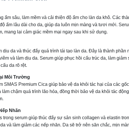
ẩm sâu, làm mềm và cải thiện độ ẩm cho làn da khô. Các thà
độ ẩm lâu dài cho da, giúp da luôn mịn màng và tươi mới. Ser
ẩm, mang lại cảm giác mềm mại ngay sau khi sử dụng.
dịu da và thúc đẩy quá trình tái tạo làn da. Đây là thành phần 
 viêm và làm dịu da. Serum giúp phục hồi cấu trúc da, làm giảm
cấu da rõ rệt.
ại Môi Trường
um SMAS Premium Cica giúp bảo vệ da khỏi tác hại của các gốc
à làm chậm quá trình lão hóa, đồng thời bảo vệ da khỏi tác độn
m.
m Nếp Nhăn
trong serum giúp thúc đẩy sự sản sinh collagen và elastin tron
ấu da và làm giảm các nếp nhăn. Da sẽ trở nên săn chắc, mịn mà