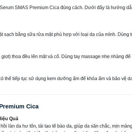
g Serum SMAS Premium Cica đúng cách. Dưới đây là hướng dẫ
t sạch bằng sữa rửa mặt phù hợp với loại da của mình. Dùng 
 giọt) thoa đều lên mặt và cổ. Dùng tay massage nhẹ nhàng để
có thể tiếp tục sử dụng kem dưỡng ẩm để khóa ẩm và bảo vệ da
 Premium Cica
Hiệu Quả
 làn da hư tổn, tái tạo tế bào da, giúp da săn chắc, mịn màn