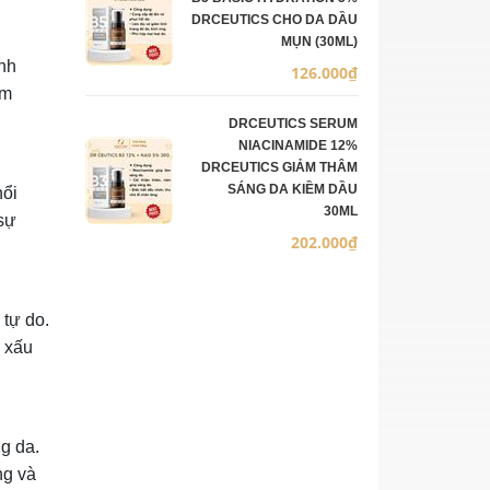
DRCEUTICS CHO DA DẦU
MỤN (30ML)
nh
126.000₫
um
DRCEUTICS SERUM
NIACINAMIDE 12%
DRCEUTICS GIẢM THÂM
SÁNG DA KIỀM DẦU
nổi
30ML
 sự
202.000₫
 tự do.
g xấu
g da.
ng và