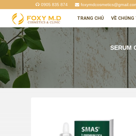
0905 835 874
foxymdcosmetics@gmail.co
TRANG CHỦ
VỀ CHÚNG 
SERUM C