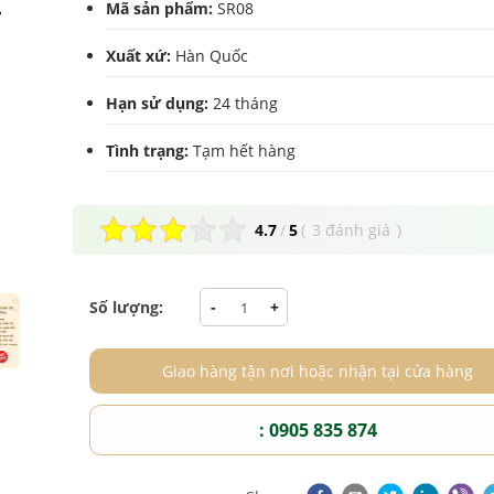
Mã sản phẩm:
SR08
Xuất xứ:
Hàn Quốc
Hạn sử dụng:
24 tháng
Tình trạng:
Tạm hết hàng
4.7
/
5
(
3 đánh giá
)
Số lượng:
-
+
Giao hàng tận nơi hoặc nhận tại cửa hàng
: 0905 835 874