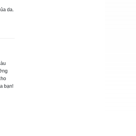
của da.
iàu
ưỡng
cho
a bạn!