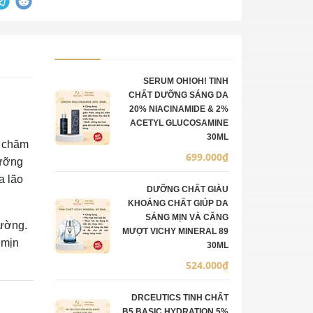
Ảnh sản phẩm
Mô tả
Số lượng
Đơn giá
SERUM OH!OH! TINH
CHẤT DƯỠNG SÁNG DA
20% NIACINAMIDE & 2%
ACETYL GLUCOSAMINE
30ML
c chăm
699.000₫
dưỡng
a lão
DƯỠNG CHẤT GIÀU
KHOÁNG CHẤT GIÚP DA
SÁNG MỊN VÀ CĂNG
rường.
MƯỢT VICHY MINERAL 89
 mịn
30ML
524.000₫
DRCEUTICS TINH CHẤT
B5 BASIC HYDRATION 5%