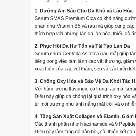
1. Dưỡng Ẩm Sâu Cho Da Khô và Lão Hóa
Serum SMAS Premium Cica có khả năng dưỡng 
phần như Vitamin B5 và rau má giúp cung cấp 
thích hợp với những làn da lão hóa, thiếu độ 
2. Phục Hồi Da Hư Tổn và Tái Tạo Làn Da
Serum chứa Centella Asiatica (rau má) giúp làm 
tiếng trong việc làm lành các vết thương, giảm
xuất hiện của các vết thâm, sẹo và cải thiện kết 
3. Chống Oxy Hóa và Bảo Vệ Da Khỏi Tác H
Với hàm lượng flavonoid có trong rau má, ser
Điều này giúp da chống lại quá trình oxy hóa v
từ môi trường như ánh nắng mặt trời và ô nhiễ
4. Tăng Sản Xuất Collagen và Elastin, Giả
Các thành phần như Niacinamide và 9 Peptides 
Điều này làm tăng độ đàn hồi, cải thiện kết c