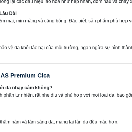
ống lại các dấu hiệu lão hóa như nếp nhăn, đốm nâu và chảy x
Lâu Dài
ềm mại, mịn màng và căng bóng. Đặc biệt, sản phẩm phù hợp v
ảo vệ da khỏi tác hại của môi trường, ngăn ngừa sự hình thàn
MAS Premium Cica
ới da nhạy cảm không?
hần tự nhiên, rất nhẹ dịu và phù hợp với mọi loại da, bao g
thâm nám và làm sáng da, mang lại làn da đều màu hơn.