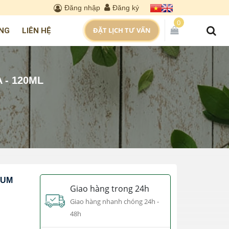
Đăng nhập
Đăng ký
0
ĐẶT LỊCH TƯ VẤN
NG
LIÊN HỆ
 - 120ML
IUM
Giao hàng trong 24h
Giao hàng nhanh chóng 24h -
48h