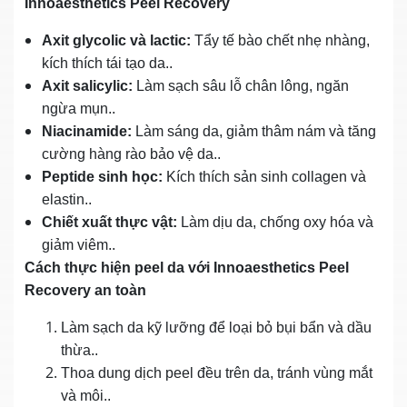
Innoaesthetics Peel Recovery
Axit glycolic và lactic:
Tẩy tế bào chết nhẹ nhàng,
kích thích tái tạo da..
Axit salicylic:
Làm sạch sâu lỗ chân lông, ngăn
ngừa mụn..
Niacinamide:
Làm sáng da, giảm thâm nám và tăng
cường hàng rào bảo vệ da..
Peptide sinh học:
Kích thích sản sinh collagen và
elastin..
Chiết xuất thực vật:
Làm dịu da, chống oxy hóa và
giảm viêm..
Cách thực hiện peel da với Innoaesthetics Peel
Recovery an toàn
Làm sạch da kỹ lưỡng để loại bỏ bụi bẩn và dầu
thừa..
Thoa dung dịch peel đều trên da, tránh vùng mắt
và môi..