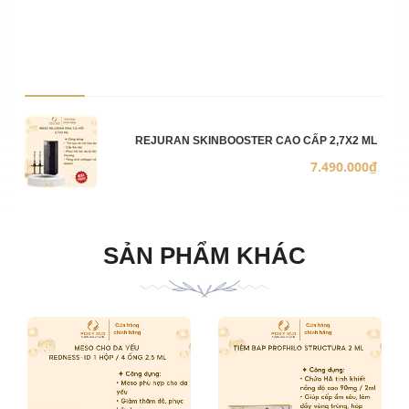
Ảnh sản phẩm
Mô 
Số 
Đơn
REJURAN SKINBOOSTER CAO CẤP 2,7X2 ML
7.490.000₫
SẢN PHẨM KHÁC