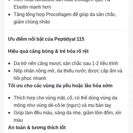
Elastin mạnh hơn
Tăng tổng hợp Procollagen để giúp da săn chắc,
giảm chùng nhão
Ưu điểm nổi bật của Peptidyal 115
Hiệu quả căng bóng & trẻ hóa rõ rệt
Da trở nên căng mượt, săn chắc sau 1‑2 liệu trình
Nếp nhăn nông mờ, da thiếu nước được cấp ẩm và
hồi phục nhanh
Tối ưu cho các vùng da yếu hoặc lão hóa sớm
Thích hợp cho vùng mặt, cổ, có thể dùng vùng da
mỏng như vùng dè‑cô‑le (ngực) và mu bàn tay
Giúp làm đều màu, sáng da nhẹ, giảm lốm đốm, xỉn
màu
An toàn & tương thích tốt