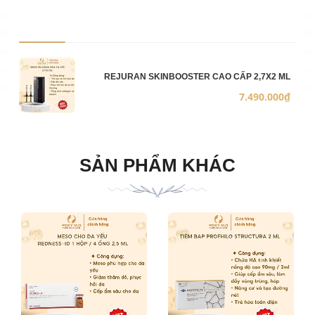
Ảnh sản phẩm
Mô 
Số 
Đơn
REJURAN SKINBOOSTER CAO CẤP 2,7X2 ML
7.490.000₫
SẢN PHẨM KHÁC