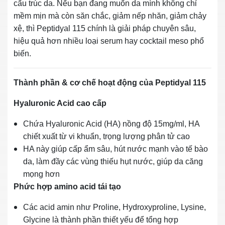
cấu trúc da. Nếu bạn đang muốn da mình không chỉ
mềm mịn mà còn săn chắc, giảm nếp nhăn, giảm chảy
xệ, thì Peptidyal 115 chính là giải pháp chuyên sâu,
hiệu quả hơn nhiều loại serum hay cocktail meso phổ
biến.
Thành phần & cơ chế hoạt động của Peptidyal 115
Hyaluronic Acid cao cấp
Chứa Hyaluronic Acid (HA) nồng độ 15mg/ml, HA
chiết xuất từ vi khuẩn, trọng lượng phân tử cao
HA này giúp cấp ẩm sâu, hút nước mạnh vào tế bào
da, làm đầy các vùng thiếu hụt nước, giúp da căng
mọng hơn
Phức hợp amino acid tái tạo
Các acid amin như Proline, Hydroxyproline, Lysine,
Glycine là thành phần thiết yếu để tổng hợp