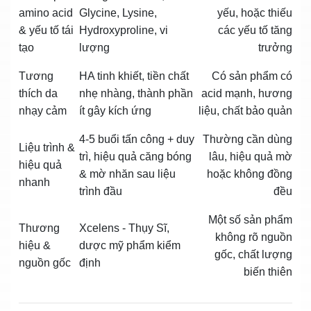
amino acid
Glycine, Lysine,
yếu, hoặc thiếu
& yếu tố tái
Hydroxyproline, vi
các yếu tố tăng
tạo
lượng
trưởng
Tương
HA tinh khiết, tiền chất
Có sản phẩm có
thích da
nhẹ nhàng, thành phần
acid mạnh, hương
nhạy cảm
ít gây kích ứng
liệu, chất bảo quản
4‑5 buổi tấn công + duy
Thường cần dùng
Liệu trình &
trì, hiệu quả căng bóng
lâu, hiệu quả mờ
hiệu quả
& mờ nhăn sau liệu
hoặc không đồng
nhanh
trình đầu
đều
Một số sản phẩm
Thương
Xcelens ‑ Thụy Sĩ,
không rõ nguồn
hiệu &
dược mỹ phẩm kiểm
gốc, chất lượng
nguồn gốc
định
biến thiên