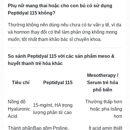
Phụ nữ mang thai hoặc cho con bú có sử dụng
Peptidyal 115 không?
Thường không nên dùng nếu chưa có tư vấn y tế, vì da
và hormon thay đổi có thể làm phản ứng không mong
muốn; tốt nhất tham khảo bác sĩ chuyên khoa.
So sánh Peptidyal 115 với các sản phẩm meso &
huyết thanh trẻ hóa khác
Mesotherapy /
Tiêu chí
Peptidyal 115
Serum trẻ hóa
phổ biến
Nồng độ
Thường thấp hơn
15‑mg/ml, HA trọng
Hyaluronic
hoặc pha loãng
lượng phân tử cao
Acid
hơn
Thành phần
Bao gồm Proline,
Ít acid amin thiết