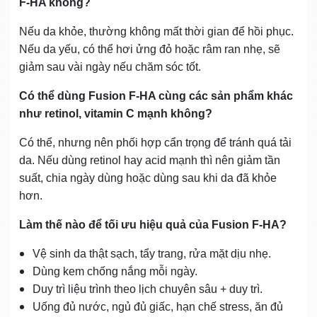
F‑HA không?
Nếu da khỏe, thường không mất thời gian để hồi phục.
Nếu da yếu, có thể hơi ửng đỏ hoặc râm ran nhẹ, sẽ
giảm sau vài ngày nếu chăm sóc tốt.
Có thể dùng Fusion F‑HA cùng các sản phẩm khác
như retinol, vitamin C mạnh không?
Có thể, nhưng nên phối hợp cẩn trọng để tránh quá tải
da. Nếu dùng retinol hay acid mạnh thì nên giảm tần
suất, chia ngày dùng hoặc dùng sau khi da đã khỏe
hơn.
Làm thế nào để tối ưu hiệu quả của Fusion F‑HA?
Vệ sinh da thật sạch, tẩy trang, rửa mặt dịu nhẹ.
Dùng kem chống nắng mỗi ngày.
Duy trì liệu trình theo lịch chuyên sâu + duy trì.
Uống đủ nước, ngủ đủ giấc, hạn chế stress, ăn đủ