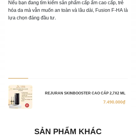
Nếu bạn đang tìm kiếm sản phẩm cấp ẩm cao cấp, trẻ
hóa da mà vẫn muốn an toàn và lâu dài, Fusion F‑HA là
lựa chọn đáng đầu tư.
Ảnh sản phẩm
Mô 
Số 
Đơn
REJURAN SKINBOOSTER CAO CẤP 2,7X2 ML
7.490.000₫
SẢN PHẨM KHÁC