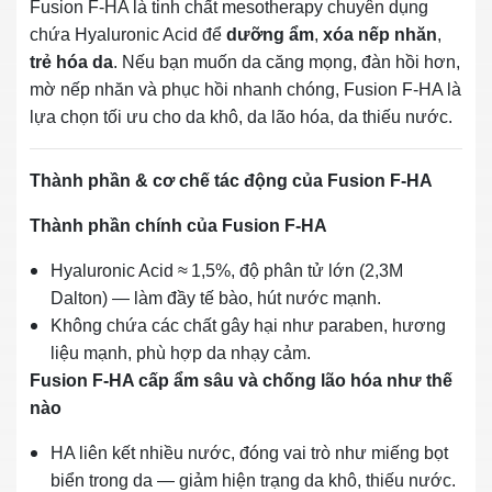
Fusion F‑HA là tinh chất mesotherapy chuyên dụng
chứa Hyaluronic Acid để
dưỡng ẩm
,
xóa nếp nhăn
,
trẻ hóa da
. Nếu bạn muốn da căng mọng, đàn hồi hơn,
mờ nếp nhăn và phục hồi nhanh chóng, Fusion F‑HA là
lựa chọn tối ưu cho da khô, da lão hóa, da thiếu nước.
Thành phần & cơ chế tác động của Fusion F‑HA
Thành phần chính của Fusion F‑HA
Hyaluronic Acid ≈ 1,5%, độ phân tử lớn (2,3M
Dalton) — làm đầy tế bào, hút nước mạnh.
Không chứa các chất gây hại như paraben, hương
liệu mạnh, phù hợp da nhạy cảm.
Fusion F‑HA cấp ẩm sâu và chống lão hóa như thế
nào
HA liên kết nhiều nước, đóng vai trò như miếng bọt
biển trong da — giảm hiện trạng da khô, thiếu nước.