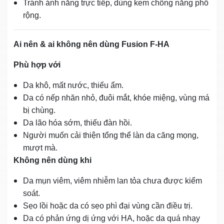
Tránh ánh nắng trực tiếp, dùng kem chống nắng phổ
rộng.
Ai nên & ai không nên dùng Fusion F‑HA
Phù hợp với
Da khô, mất nước, thiếu ẩm.
Da có nếp nhăn nhỏ, đuôi mắt, khóe miệng, vùng má
bị chùng.
Da lão hóa sớm, thiếu đàn hồi.
Người muốn cải thiện tổng thể làn da căng mọng,
mượt mà.
Không nên dùng khi
Da mụn viêm, viêm nhiễm lan tỏa chưa được kiểm
soát.
Sẹo lồi hoặc da có sẹo phì đại vùng cần điều trị.
Da có phản ứng dị ứng với HA, hoặc da quá nhạy