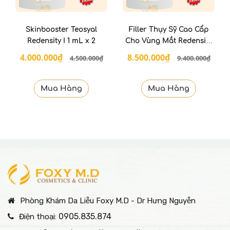
Skinbooster Teosyal
Filler Thụy Sỹ Cao Cấp
Redensity I 1 mL x 2
Cho Vùng Mắt Redensity
II
4.000.000₫
8.500.000₫
4.500.000₫
9.400.000₫
Mua Hàng
Mua Hàng
Phòng Khám Da Liễu Foxy M.D - Dr Hưng Nguyễn
0905.835.874
Điện thoại: