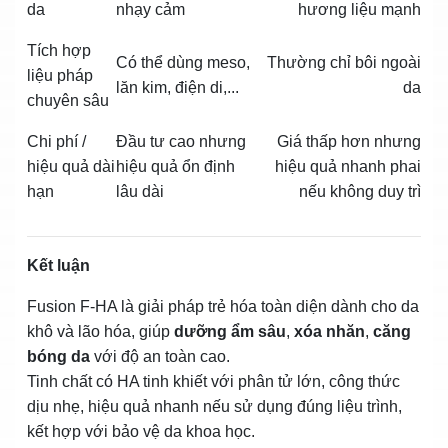
da
nhạy cảm
hương liệu mạnh
Tích hợp
Có thể dùng meso,
Thường chỉ bôi ngoài
liệu pháp
lăn kim, điện di,...
da
chuyên sâu
Chi phí /
Đầu tư cao nhưng
Giá thấp hơn nhưng
hiệu quả dài
hiệu quả ổn định
hiệu quả nhanh phai
hạn
lâu dài
nếu không duy trì
Kết luận
Fusion F‑HA là giải pháp trẻ hóa toàn diện dành cho da
khô và lão hóa, giúp
dưỡng ẩm sâu
,
xóa nhăn
,
căng
bóng da
với độ an toàn cao.
Tinh chất có HA tinh khiết với phân tử lớn, công thức
dịu nhẹ, hiệu quả nhanh nếu sử dụng đúng liệu trình,
kết hợp với bảo vệ da khoa học.