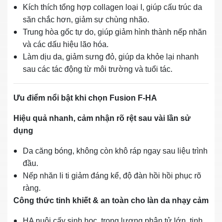
Kích thích tổng hợp collagen loại I, giúp cấu trúc da
săn chắc hơn, giảm sự chùng nhão.
Trung hòa gốc tự do, giúp giảm hình thành nếp nhăn
và các dấu hiệu lão hóa.
Làm dịu da, giảm sưng đỏ, giúp da khỏe lại nhanh
sau các tác động từ môi trường và tuổi tác.
Ưu điểm nổi bật khi chọn Fusion F‑HA
Hiệu quả nhanh, cảm nhận rõ rệt sau vài lần sử
dụng
Da căng bóng, không còn khô ráp ngay sau liệu trình
đầu.
Nếp nhăn li ti giảm đáng kể, độ đàn hồi hồi phục rõ
ràng.
Công thức tinh khiết & an toàn cho làn da nhạy cảm
HA nuôi cấy sinh học, trọng lượng phân tử lớn, tinh