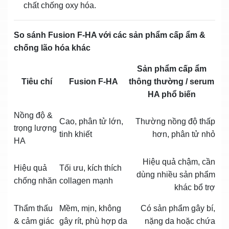
chất chống oxy hóa.
So sánh Fusion F‑HA với các sản phẩm cấp ẩm &
chống lão hóa khác
Sản phẩm cấp ẩm
Tiêu chí
Fusion F‑HA
thông thường / serum
HA phổ biến
Nồng độ &
Cao, phân tử lớn,
Thường nồng độ thấp
trọng lượng
tinh khiết
hơn, phân tử nhỏ
HA
Hiệu quả chậm, cần
Hiệu quả
Tối ưu, kích thích
dùng nhiều sản phẩm
chống nhăn
collagen mạnh
khác bổ trợ
Thẩm thấu
Mềm, mịn, không
Có sản phẩm gây bí,
& cảm giác
gây rít, phù hợp da
nặng da hoặc chứa