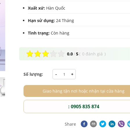
Xuất xứ:
Hàn Quốc
Hạn sử dụng:
24 Tháng
Tình trạng:
Còn hàng
0.0
/
5
(
0 đánh giá
)
Số lượng:
-
+
Giao hàng tận nơi hoặc nhận tại cửa hàng
: 0905 835 874
Share