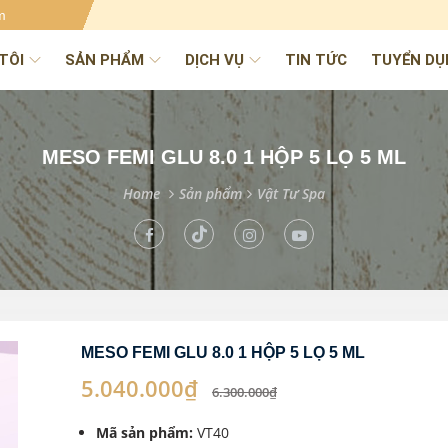
m
TÔI
SẢN PHẨM
DỊCH VỤ
TIN TỨC
TUYỂN DỤ
MESO FEMI GLU 8.0 1 HỘP 5 LỌ 5 ML
Home
Sản phẩm
Vật Tư Spa
MESO FEMI GLU 8.0 1 HỘP 5 LỌ 5 ML
5.040.000₫
6.300.000₫
Mã sản phẩm:
VT40