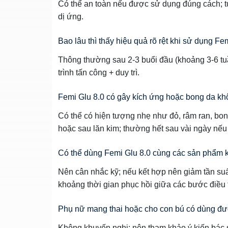
Có thể an toàn nếu được sử dụng đúng cách; t
dị ứng.
Bao lâu thì thấy hiệu quả rõ rệt khi sử dụng Fe
Thông thường sau 2‑3 buổi đầu (khoảng 3‑6 tuầ
trình tấn công + duy trì.
Femi Glu 8.0 có gây kích ứng hoặc bong da k
Có thể có hiện tượng nhẹ như đỏ, râm ran, bo
hoặc sau lăn kim; thường hết sau vài ngày nếu
Có thể dùng Femi Glu 8.0 cùng các sản phẩm k
Nên cân nhắc kỹ; nếu kết hợp nên giảm tần suất
khoảng thời gian phục hồi giữa các bước điều t
Phụ nữ mang thai hoặc cho con bú có dùng đ
Không khuyến nghị; nên tham khảo ý kiến bác s