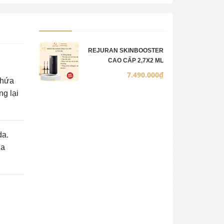
Ảnh sản phẩm
Mô tả
Số lượng
Đơn giá
REJURAN SKINBOOSTER
CAO CẤP 2,7X2 ML
7.490.000₫
chứa
g lại
da.
da