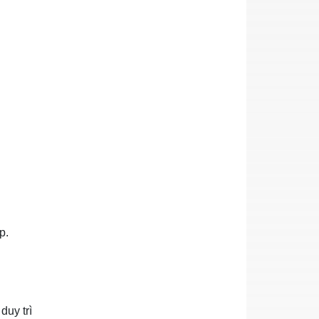
p.
duy trì