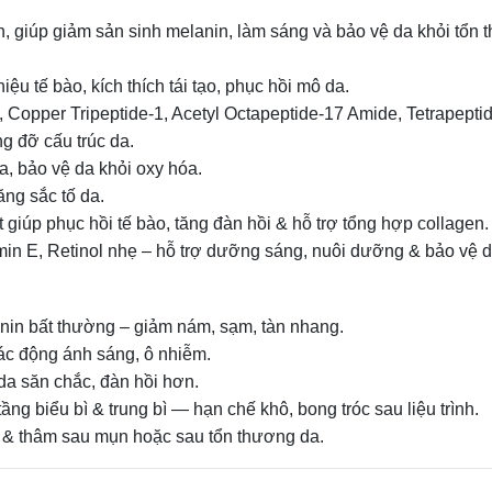
, giúp giảm sản sinh melanin, làm sáng và bảo vệ da khỏi tổn
ệu tế bào, kích thích tái tạo, phục hồi mô da.
1, Copper Tripeptide‑1, Acetyl Octapeptide‑17 Amide, Tetrapepti
ng đỡ cấu trúc da.
a, bảo vệ da khỏi oxy hóa.
ăng sắc tố da.
t giúp phục hồi tế bào, tăng đàn hồi & hỗ trợ tổng hợp collagen.
tamin E, Retinol nhẹ – hỗ trợ dưỡng sáng, nuôi dưỡng & bảo vệ d
nin bất thường – giảm nám, sạm, tàn nhang.
tác động ánh sáng, ô nhiễm.
 da săn chắc, đàn hồi hơn.
 biểu bì & trung bì — hạn chế khô, bong tróc sau liệu trình.
g & thâm sau mụn hoặc sau tổn thương da.