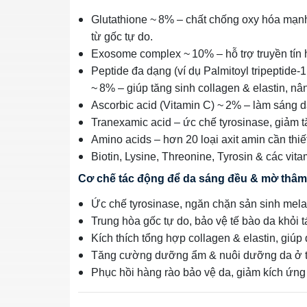
Glutathione ~ 8% – chất chống oxy hóa mạnh
từ gốc tự do.
Exosome complex ~ 10% – hỗ trợ truyền tín hi
Peptide đa dạng (ví dụ Palmitoyl tripeptide‑
~ 8% – giúp tăng sinh collagen & elastin, nâ
Ascorbic acid (Vitamin C) ~ 2% – làm sáng d
Tranexamic acid – ức chế tyrosinase, giảm t
Amino acids – hơn 20 loại axit amin cần thiế
Biotin, Lysine, Threonine, Tyrosin & các vi
Cơ chế tác động để da sáng đều & mờ thâm
Ức chế tyrosinase, ngăn chặn sản sinh mela
Trung hòa gốc tự do, bảo vệ tế bào da khỏi 
Kích thích tổng hợp collagen & elastin, giúp
Tăng cường dưỡng ẩm & nuôi dưỡng da ở tầng
Phục hồi hàng rào bảo vệ da, giảm kích ứn