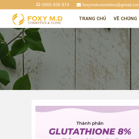
0905 835 874
foxymdcosmetics@gmail.co
TRANG CHỦ
VỀ CHÚNG 