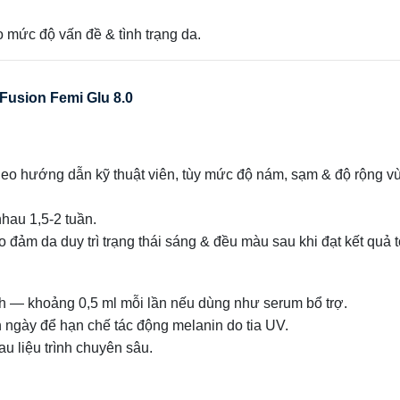
ào mức độ vấn đề & tình trạng da.
Fusion Femi Glu 8.0
theo hướng dẫn kỹ thuật viên, tùy mức độ nám, sạm & độ rộng v
nhau 1,5‑2 tuần.
ảo đảm da duy trì trạng thái sáng & đều màu sau khi đạt kết quả t
ch — khoảng 0,5 ml mỗi lần nếu dùng như serum bổ trợ.
ngày để hạn chế tác động melanin do tia UV.
au liệu trình chuyên sâu.