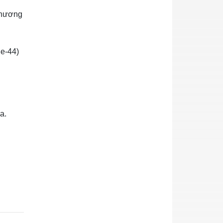
 thương
de‑44)
a.