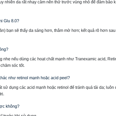
uy nhiên da rất nhạy cảm nên thử trước vùng nhỏ để đảm bảo 
mi Glu 8.0?
n) bạn sẽ thấy da sáng hơn, thâm mờ hơn; kết quả rõ hơn sau 
hông?
ng nhẹ nếu dùng các hoạt chất mạnh như Tranexamic acid, Reti
 chăm sóc tốt.
hác như retinol mạnh hoặc acid peel?
 sử dụng các acid mạnh hoặc retinol để tránh quá tải da; luôn 
rị.
ược không?
ĩ trước khi sử dụng.