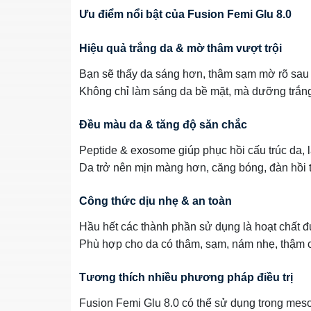
Ưu điểm nổi bật của Fusion Femi Glu 8.0
Hiệu quả trắng da & mờ thâm vượt trội
Bạn sẽ thấy da sáng hơn, thâm sạm mờ rõ sau và
Không chỉ làm sáng da bề mặt, mà dưỡng trắng
Đều màu da & tăng độ săn chắc
Peptide & exosome giúp phục hồi cấu trúc da, 
Da trở nên mịn màng hơn, căng bóng, đàn hồi t
Công thức dịu nhẹ & an toàn
Hầu hết các thành phần sử dụng là hoạt chất
Phù hợp cho da có thâm, sạm, nám nhẹ, thậm c
Tương thích nhiều phương pháp điều trị
Fusion Femi Glu 8.0 có thể sử dụng trong meso ti