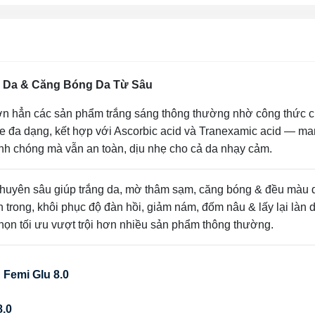
ng Da & Căng Bóng Da Từ Sâu
ơn hẳn các sản phẩm trắng sáng thông thường nhờ công thức 
 đa dạng, kết hợp với Ascorbic acid và Tranexamic acid — man
h chóng mà vẫn an toàn, dịu nhẹ cho cả da nhạy cảm.
 chuyên sâu giúp trắng da, mờ thâm sạm, căng bóng & đều màu 
 trong, khôi phục độ đàn hồi, giảm nám, đốm nâu & lấy lại làn 
họn tối ưu vượt trội hơn nhiều sản phẩm thông thường.
 Femi Glu 8.0
8.0