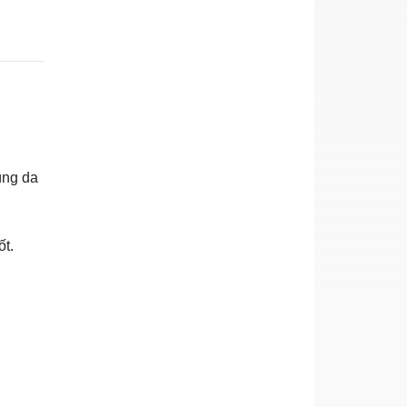
ùng da
ốt.