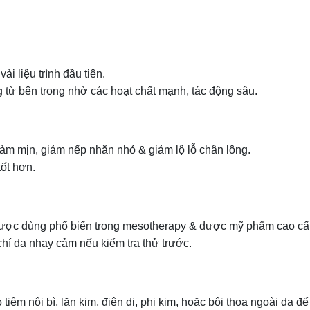
i liệu trình đầu tiên.
 từ bên trong nhờ các hoạt chất mạnh, tác động sâu.
làm mịn, giảm nếp nhăn nhỏ & giảm lộ lỗ chân lông.
ốt hơn.
 được dùng phổ biến trong mesotherapy & dược mỹ phẩm cao cấ
hí da nhạy cảm nếu kiểm tra thử trước.
êm nội bì, lăn kim, điện di, phi kim, hoặc bôi thoa ngoài da để 