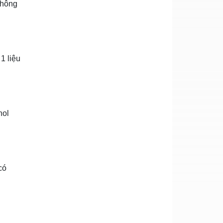
không
1 liệu
nol
có