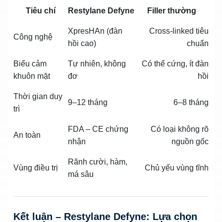
Tiêu chí
Restylane Defyne
Filler thường
XpresHAn (đàn
Cross-linked tiêu
Công nghệ
hồi cao)
chuẩn
Biểu cảm
Tự nhiên, không
Có thể cứng, ít đàn
khuôn mặt
đơ
hồi
Thời gian duy
9–12 tháng
6–8 tháng
trì
FDA – CE chứng
Có loại không rõ
An toàn
nhận
nguồn gốc
Rãnh cười, hàm,
Vùng điều trị
Chủ yếu vùng tĩnh
má sâu
Kết luận – Restylane Defyne: Lựa chọn