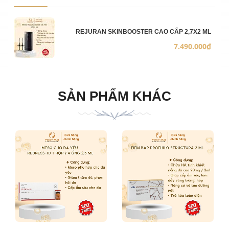
Ảnh sản phẩm
Mô 
Số 
Đơn
REJURAN SKINBOOSTER CAO CẤP 2,7X2 ML
7.490.000₫
SẢN PHẨM KHÁC