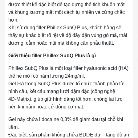
được thiết kế đặc biệt để tạo dựng thể tích khuôn mặt
và khung xương mặt một cách tự nhiên và cứng chắc
hơn.
Khi sử dụng filler Phillex SubQ Plus, khách hàng sẽ
thấy sự khác biệt rõ rệt về độ đầy đặn vùng gò má, thái
dương, cằm hoặc mũi mà không cần phẫu thuật.
Giới thiệu filler Phillex SubQ Plus là gì
Phillex SubQ Plus là một loại filler hyaluronic acid (HA)
thế hệ mới có hàm lượng 24mg/ml.
Gel HA trong SubQ Plus được tổ chức thành phân tử
hình cầu, kết cấu mạng lưới đậm đặc (công nghệ
4D‑Matrix), giúp giữ hình dáng tốt hơn, chống lại lực
nén khi nằm hoặc cử động cơ mặt.
Gel này chứa lidocaine 0,3% để giảm đau tại chỗ khi
tiêm.
Đặc biệt, sản phẩm không chứa BDDE dư – tăng độ an