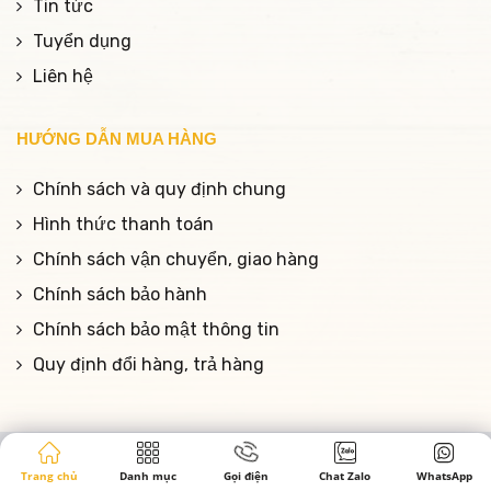
Tin tức
Tuyển dụng
Liên hệ
HƯỚNG DẪN MUA HÀNG
Chính sách và quy định chung
Hình thức thanh toán
Chính sách vận chuyển, giao hàng
Chính sách bảo hành
Chính sách bảo mật thông tin
Quy định đổi hàng, trả hàng
Copyrights © Phòng Khám Da Liễu Foxy M.D - Dr Hưng
Trang chủ
Danh mục
Gọi điện
Chat Zalo
WhatsApp
Nguyễn |
Designed by Song Lê