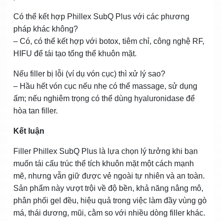
Có thể kết hợp Phillex SubQ Plus với các phương
pháp khác không?
– Có, có thể kết hợp với botox, tiêm chỉ, công nghệ RF,
HIFU để tái tạo tổng thể khuôn mặt.
Nếu filler bị lỗi (ví dụ vón cục) thì xử lý sao?
– Hầu hết vón cục nếu nhẹ có thể massage, sử dụng
ấm; nếu nghiêm trọng có thể dùng hyaluronidase để
hòa tan filler.
Kết luận
Filler Phillex SubQ Plus là lựa chọn lý tưởng khi bạn
muốn tái cấu trúc thể tích khuôn mặt một cách mạnh
mẽ, nhưng vẫn giữ được vẻ ngoài tự nhiên và an toàn.
Sản phẩm này vượt trội về độ bền, khả năng nâng mô,
phân phối gel đều, hiệu quả trong việc làm đầy vùng gò
má, thái dương, mũi, cằm so với nhiều dòng filler khác.