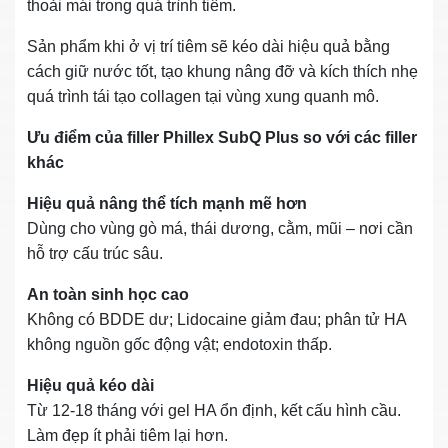
thoải mái trong quá trình tiêm.
Sản phẩm khi ở vị trí tiêm sẽ kéo dài hiệu quả bằng
cách giữ nước tốt, tạo khung nâng đỡ và kích thích nhẹ
quá trình tái tạo collagen tại vùng xung quanh mô.
Ưu điểm của filler Phillex SubQ Plus so với các filler
khác
Hiệu quả nâng thể tích mạnh mẽ hơn
Dùng cho vùng gò má, thái dương, cằm, mũi – nơi cần
hỗ trợ cấu trúc sâu.
An toàn sinh học cao
Không có BDDE dư; Lidocaine giảm đau; phân tử HA
không nguồn gốc động vật; endotoxin thấp.
Hiệu quả kéo dài
Từ 12‑18 tháng với gel HA ổn định, kết cấu hình cầu.
Làm đẹp ít phải tiêm lại hơn.