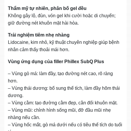
Thẩm mỹ tự nhiên, phân bố gel đều
Không gây lộ, đùn, vón gel khi cười hoặc di chuyển;
giữ đường nét khuôn mặt hài hòa.
Trải nghiệm tiêm nhẹ nhàng
Lidocaine, kim nhỏ, kỹ thuật chuyên nghiệp giúp bệnh
nhân cảm thấy thoải mái hơn.
Vùng ứng dụng của filler Phillex SubQ Plus
– Vùng gò má: làm đầy, tạo đường nét cao, rõ ràng
hơn.
– Vùng thái dương: bổ sung thể tích, làm đầy hõm thái
dương.
– Vùng cằm: tạo đường cằm đẹp, cân đối khuôn mặt.
– Vùng mũi: chỉnh hình sống mũi, đỡ đầu mũi nhẹ
nhàng nếu cần.
– Vùng hốc mắt, gò má dưới nếu có tiêu thể tích do tuổi