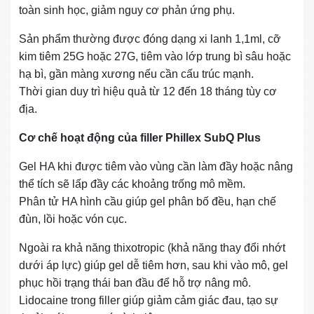
toàn sinh học, giảm nguy cơ phản ứng phụ.
Sản phẩm thường được đóng dạng xi lanh 1,1ml, cỡ
kim tiêm 25G hoặc 27G, tiêm vào lớp trung bì sâu hoặc
hạ bì, gần màng xương nếu cần cấu trúc mạnh.
Thời gian duy trì hiệu quả từ 12 đến 18 tháng tùy cơ
địa.
Cơ chế hoạt động của filler Phillex SubQ Plus
Gel HA khi được tiêm vào vùng cần làm đầy hoặc nâng
thể tích sẽ lấp đầy các khoảng trống mô mềm.
Phân tử HA hình cầu giúp gel phân bố đều, hạn chế
đùn, lồi hoặc vón cục.
Ngoài ra khả năng thixotropic (khả năng thay đổi nhớt
dưới áp lực) giúp gel dễ tiêm hơn, sau khi vào mô, gel
phục hồi trạng thái ban đầu để hỗ trợ nâng mô.
Lidocaine trong filler giúp giảm cảm giác đau, tạo sự