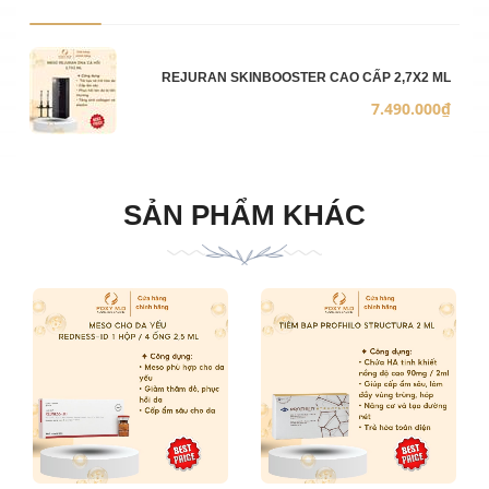
Ảnh sản phẩm
Mô 
Số 
Đơn
REJURAN SKINBOOSTER CAO CẤP 2,7X2 ML
7.490.000₫
SẢN PHẨM KHÁC