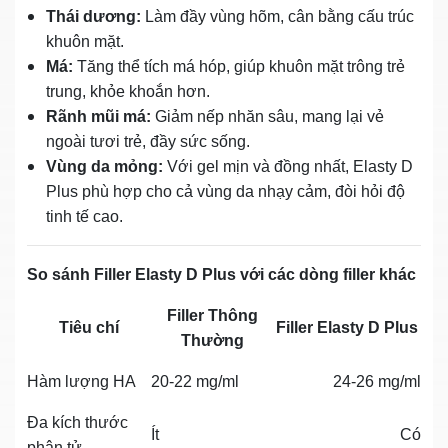
Thái dương:
Làm đầy vùng hõm, cân bằng cấu trúc
khuôn mặt.
Má:
Tăng thể tích má hóp, giúp khuôn mặt trông trẻ
trung, khỏe khoắn hơn.
Rãnh mũi má:
Giảm nếp nhăn sâu, mang lại vẻ
ngoài tươi trẻ, đầy sức sống.
Vùng da mỏng:
Với gel mịn và đồng nhất, Elasty D
Plus phù hợp cho cả vùng da nhạy cảm, đòi hỏi độ
tinh tế cao.
So sánh Filler Elasty D Plus với các dòng filler khác
Filler Thông
Tiêu chí
Filler Elasty D Plus
Thường
Hàm lượng HA
20-22 mg/ml
24-26 mg/ml
Đa kích thước
Ít
Có
phân tử