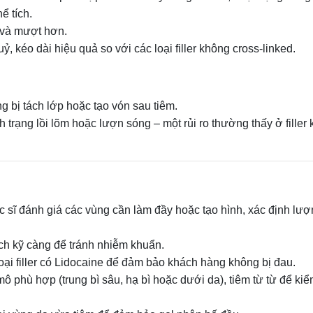
ể tích.
 và mượt hơn.
, kéo dài hiệu quả so với các loại filler không cross‑linked.
ng bị tách lớp hoặc tạo vón sau tiêm.
h trạng lồi lõm hoặc lượn sóng – một rủi ro thường thấy ở filler
c sĩ đánh giá các vùng cần làm đầy hoặc tạo hình, xác định lư
ch kỹ càng để tránh nhiễm khuẩn.
oại filler có Lidocaine để đảm bảo khách hàng không bị đau.
ô phù hợp (trung bì sâu, hạ bì hoặc dưới da), tiêm từ từ để kiể