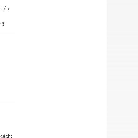
 tiêu
hối.
 cách: