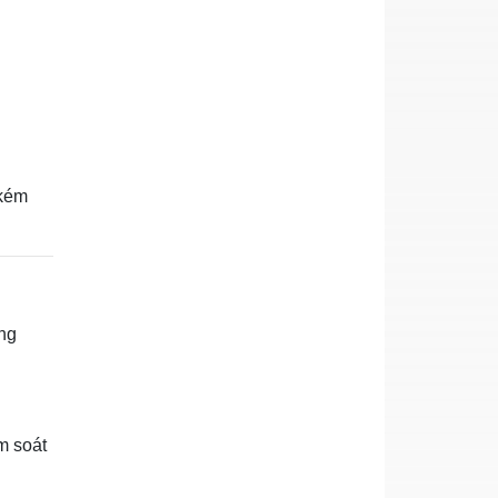
 kém
ợng
m soát