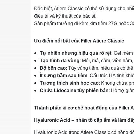
Đặc biệt, Atiere Classic có thể sử dụng cho nhi
điều trị và kỹ thuật của bác sĩ.
Sản phẩm thường đi kèm kim tiêm 27G hoặc 30G g
Ưu điểm nổi bật của Filler Atiere Classic
Tự nhiên nhưng hiệu quả rõ rệt
: Gel mềm 
Tạo hình đa vùng
: Môi, má, cằm, viền hàm,
Độ bền cao
: Tùy vùng tiêm, hiệu quả có thể
Ít sưng bầm sau tiêm
: Cấu trúc HA tinh khi
Tương thích sinh học cao
: Không chứa pro
Chứa Lidocaine tùy phiên bản
: Hỗ trợ giả
Thành phần & cơ chế hoạt động của Filler At
Hyaluronic Acid – nhân tố cấp ẩm và làm đầ
Hyaluronic Acid trong Atiere Classic có nồng 