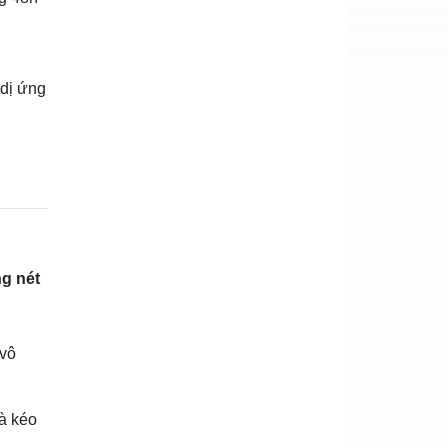
 dị ứng
ng nét
 vô
và kéo