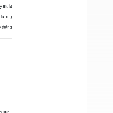
ỹ thuật
 dương
8 tháng
ng 48h