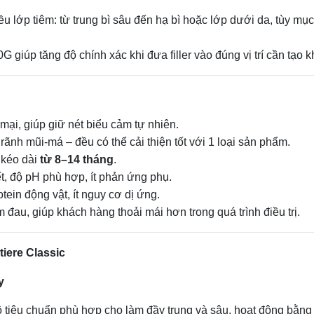
ều lớp tiêm: từ trung bì sâu đến hạ bì hoặc lớp dưới da, tùy mục
iúp tăng độ chính xác khi đưa filler vào đúng vị trí cần tạo k
mại, giúp giữ nét biểu cảm tự nhiên.
 rãnh mũi‑má – đều có thể cải thiện tốt với 1 loại sản phẩm.
 kéo dài
từ 8–14 tháng
.
ết, độ pH phù hợp, ít phản ứng phụ.
tein động vật, ít nguy cơ dị ứng.
m đau, giúp khách hàng thoải mái hơn trong quá trình điều trị.
iere Classic
y
độ tiêu chuẩn phù hợp cho làm đầy trung và sâu, hoạt động bằng