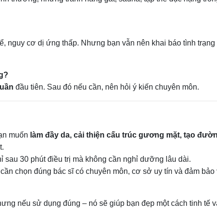
hể, nguy cơ dị ứng thấp. Nhưng bạn vẫn nên khai báo tình trạng
ng?
tuần
đầu tiên. Sau đó nếu cần, nên hỏi ý kiến chuyên môn.
 bạn muốn
làm đầy da, cải thiện cấu trúc gương mặt, tạo đườ
t.
ỉ sau 30 phút điều trị mà không cần nghỉ dưỡng lâu dài.
n cần chọn đúng bác sĩ có chuyên môn, cơ sở uy tín và đảm bảo
hưng nếu sử dụng đúng – nó sẽ giúp bạn đẹp một cách tinh tế 