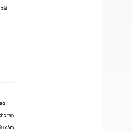
 bất
cao
khó tan
iểu cảm