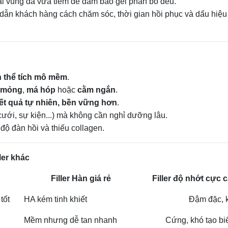
lại vùng da vừa tiêm để đảm bảo gel phân bố đều.
dẫn khách hàng cách chăm sóc, thời gian hồi phục và dấu hiệu
ện thể tích mô mềm
.
 mỏng
,
má hóp
hoặc
cằm ngắn
.
ết quả tự nhiên, bền vững hơn
.
ưới, sự kiện...) mà không cần nghỉ dưỡng lâu.
 độ đàn hồi và thiếu collagen.
ler khác
Filler Hàn giá rẻ
Filler độ nhớt cực 
tốt
HA kém tinh khiết
Đậm đặc, 
Mềm nhưng dễ tan nhanh
Cứng, khó tạo b