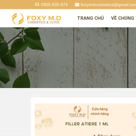
0905 835 874
foxymdcosmetics@gmail.co
TRANG CHỦ
VỀ CHÚNG 