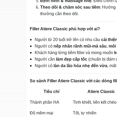
Định hình & massage nhẹ
: Điều chỉnh 
Theo dõi & chăm sóc sau tiêm
: Hướng 
thường cần theo dõi.
Filler Atiere Classic phù hợp với ai?
Người từ 20 tuổi trở lên có nhu cầu
cải thi
Người có
nếp nhăn rãnh mũi‑má sâu
,
môi
Khách hàng từng tiêm filler và mong muốn
k
Người cần
làm đẹp cấp tốc
(chuẩn bị đám c
Người có
làn da lão hóa nhẹ đến vừa
, mất
So sánh Filler Atiere Classic với các dòng fil
Tiêu chí
Atiere Classic
Thành phần HA
Tinh khiết, liên kết chéo 
Độ mềm mại
Tốt, tự nhiên