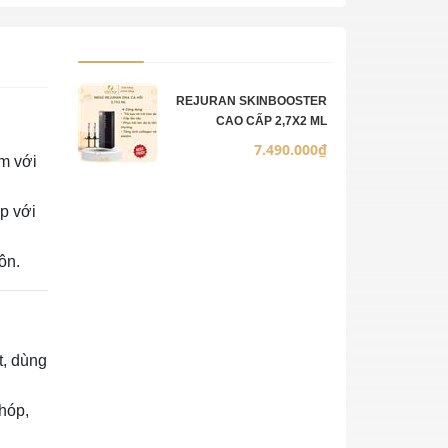
Ảnh sản phẩm
Mô tả
Số lượng
Đơn giá
REJURAN SKINBOOSTER
CAO CẤP 2,7X2 ML
7.490.000₫
ằm với
ợp với
ôn.
t, dùng
 hóp,