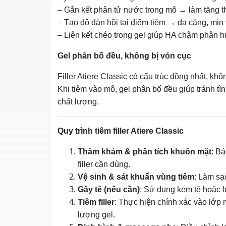
– Gắn kết phân tử nước trong mô → làm tăng th
– Tạo độ đàn hồi tại điểm tiêm → da căng, mịn
– Liên kết chéo trong gel giúp HA chậm phân huỷ
Gel phân bố đều, không bị vón cục
Filler Atiere Classic có cấu trúc đồng nhất, khô
Khi tiêm vào mô, gel phân bố đều giúp tránh tìn
chất lượng.
Quy trình tiêm filler Atiere Classic
Thăm khám & phân tích khuôn mặt
: Bá
filler cần dùng.
Vệ sinh & sát khuẩn vùng tiêm
: Làm sạ
Gây tê (nếu cần)
: Sử dụng kem tê hoặc l
Tiêm filler
: Thực hiện chính xác vào lớp m
lượng gel.