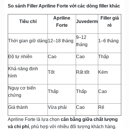
So sánh Filler Apriline Forte với các dòng filler khác
Apriline
Filler giá
Tiêu chí
Juvederm
Forte
rẻ
9–12
Thời gian giữ dáng
12–18 tháng
1–6 tháng
tháng
Độ tự nhiên
Cao
Cao
Thấp
Khả năng định
Tốt
Rất tốt
Kém
hình
Nguy cơ biến
Thấp
Thấp
Cao
chứng
Giá thành
Vừa phải
Cao
Rẻ
Apriline Forte là lựa chọn
cân bằng giữa chất lượng
và chi phí
, phù hợp với nhiều đối tượng khách hàng.