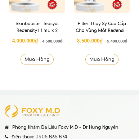
Skinbooster Teosyal
Filler Thụy Sỹ Cao Cấp
Redensity I 1 mL x 2
Cho Vùng Mắt Redensity
II
4.000.000₫
8.500.000₫
4.500.000₫
9.400.000₫
Mua Hàng
Mua Hàng
Phòng Khám Da Liễu Foxy M.D - Dr Hưng Nguyễn
0905.835.874
Điện thoại: