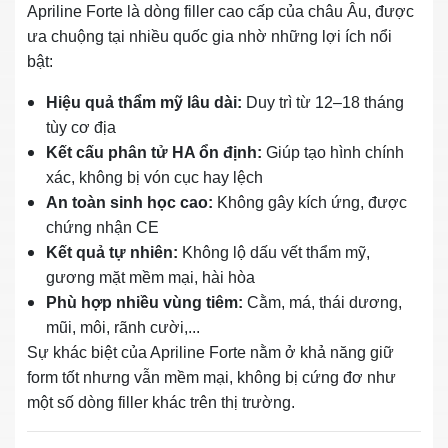
Apriline Forte là dòng filler cao cấp của châu Âu, được
ưa chuộng tại nhiều quốc gia nhờ những lợi ích nổi
bật:
Hiệu quả thẩm mỹ lâu dài:
Duy trì từ 12–18 tháng
tùy cơ địa
Kết cấu phân tử HA ổn định:
Giúp tạo hình chính
xác, không bị vón cục hay lệch
An toàn sinh học cao:
Không gây kích ứng, được
chứng nhận CE
Kết quả tự nhiên:
Không lộ dấu vết thẩm mỹ,
gương mặt mềm mại, hài hòa
Phù hợp nhiều vùng tiêm:
Cằm, má, thái dương,
mũi, môi, rãnh cười,...
Sự khác biệt của Apriline Forte nằm ở khả năng giữ
form tốt nhưng vẫn mềm mại, không bị cứng đơ như
một số dòng filler khác trên thị trường.