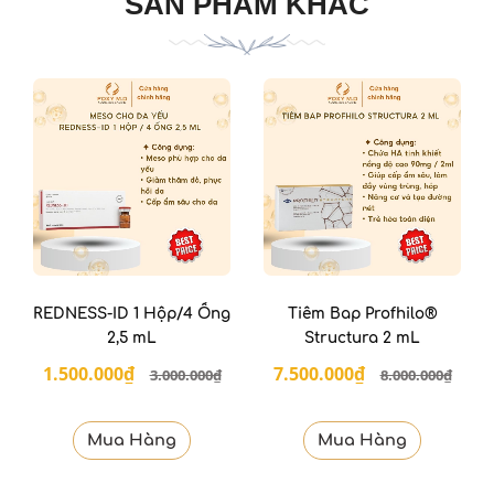
SẢN PHẨM KHÁC
REDNESS-ID 1 Hộp/4 Ống
Tiêm Bap Profhilo®
2,5 mL
Structura 2 mL
1.500.000₫
7.500.000₫
3.000.000₫
8.000.000₫
Mua Hàng
Mua Hàng