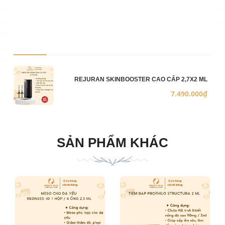
Ảnh sản phẩm
Mô 
Số 
Đơn
REJURAN SKINBOOSTER CAO CẤP 2,7X2 ML
7.490.000₫
SẢN PHẨM KHÁC