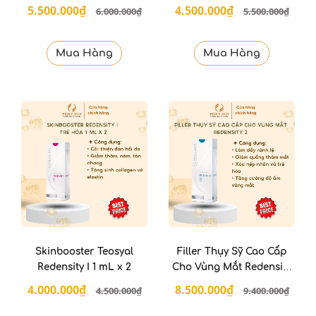
5.500.000₫
4.500.000₫
6.000.000₫
5.500.000₫
Mua Hàng
Mua Hàng
Skinbooster Teosyal
Filler Thụy Sỹ Cao Cấp
Redensity I 1 mL x 2
Cho Vùng Mắt Redensity
II
4.000.000₫
8.500.000₫
4.500.000₫
9.400.000₫