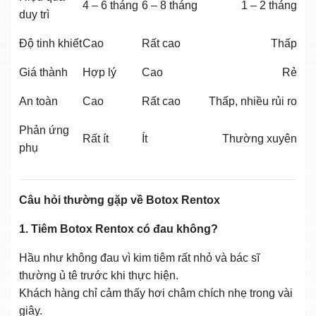
4 – 6 tháng
6 – 8 tháng
1 – 2 tháng
duy trì
Độ tinh khiết
Cao
Rất cao
Thấp
Giá thành
Hợp lý
Cao
Rẻ
An toàn
Cao
Rất cao
Thấp, nhiều rủi ro
Phản ứng
Rất ít
Ít
Thường xuyên
phụ
Câu hỏi thường gặp về Botox Rentox
1. Tiêm Botox Rentox có đau không?
Hầu như không đau vì kim tiêm rất nhỏ và bác sĩ
thường ủ tê trước khi thực hiện.
Khách hàng chỉ cảm thấy hơi châm chích nhẹ trong vài
giây.