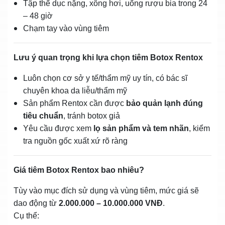
Tập thể dục nặng, xông hơi, uống rượu bia trong 24
– 48 giờ
Chạm tay vào vùng tiêm
Lưu ý quan trọng khi lựa chọn tiêm Botox Rentox
Luôn chọn cơ sở y tế/thẩm mỹ uy tín, có bác sĩ
chuyên khoa da liễu/thẩm mỹ
Sản phẩm Rentox cần được
bảo quản lạnh đúng
tiêu chuẩn
, tránh botox giả
Yêu cầu được xem
lọ sản phẩm và tem nhãn
, kiểm
tra nguồn gốc xuất xứ rõ ràng
Giá tiêm Botox Rentox bao nhiêu?
Tùy vào mục đích sử dụng và vùng tiêm, mức giá sẽ
dao động từ
2.000.000 – 10.000.000 VNĐ
.
Cụ thể: