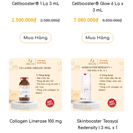
Cellbooster® 1 Lọ 3 mL
Cellbooster® Glow 6 Lọ x
3 mL
2.500.000₫
7.080.000₫
2.580.000₫
8.850.000₫
Mua Hàng
Mua Hàng
Collagen Linerase 100 mg
Skinbooster Teosyal
Redensity I 3 mL x 1